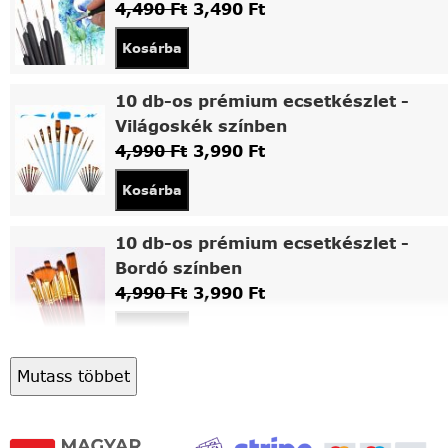
4,490
Ft
3,490
Ft
Kosárba
10 db-os prémium ecsetkészlet -
Világoskék színben
4,990
Ft
3,990
Ft
Kosárba
10 db-os prémium ecsetkészlet -
Bordó színben
4,990
Ft
3,990
Ft
Kosárba
Mutass többet
Asztali fa festőállvány
5,490
Ft
4,490
Ft