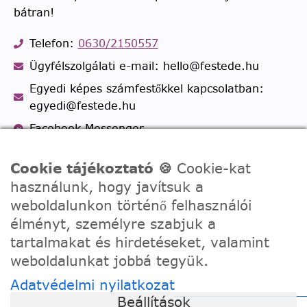
bátran!
Telefon:
0630/2150557
Ügyfélszolgálati e-mail: hello@festede.hu
Egyedi képes számfestőkkel kapcsolatban:
egyedi@festede.hu
Facebook Messenger
Csatlakozz 19.000 fős
Facebook csoportunkhoz!
Cookie tájékoztató 🍪
Cookie-kat
használunk, hogy javítsuk a
weboldalunkon történő felhasználói
élményt, személyre szabjuk a
tartalmakat és hirdetéseket, valamint
weboldalunkat jobbá tegyük.
Adatvédelmi nyilatkozat
Beállítások