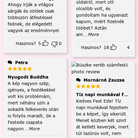
oldalról, mert ott
Ahogy írják a világos
olcsóbb volt, és
sárgák és zöldek csak
gondoltam ha ugyanazt
többszöri átfestéssel
kapom, miért fizetnék
fednek, de elégedett
többet? Aztán
vagyok az eredménnyel.
am
...More
Hasznos?
5
0
Hasznos?
18
4
Petra
Nyugodt Buddha
Mornárné Zsuzsa
A kép nagyon szép,
igényes, a festékekkel
Tíz napi munkával fejezt
volt kis problémám,
Kedves Fest Ede! Tíz
mert néhány szín a
napi munkával fejeztem
sokadik felkeverés után
be a képet, így sikerült.
is folyós maradt, de a
Menet közben két szint
Festede csapata
át kellett keverjek, mert
nagyon
...More
túl lazúros volt, nem