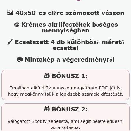
🖼️ 40x50-es előre számozott vászon
🎨 Krémes akrilfestékek bőséges
mennyiségben
🖌️ Ecsetszett 4 db különböző méretű
ecsettel
📷 Mintakép a végeredményről
🎁 BÓNUSZ 1:
Emailben elküldjük a vászon
nagyítható PDF-jét is,
hogy megkönnyítsük a legkisebb számok kifestését.
🎁 BÓNUSZ 2:
Válogatott Spotify zenelista
, ami segít belefeledkezni
az alkotásba.