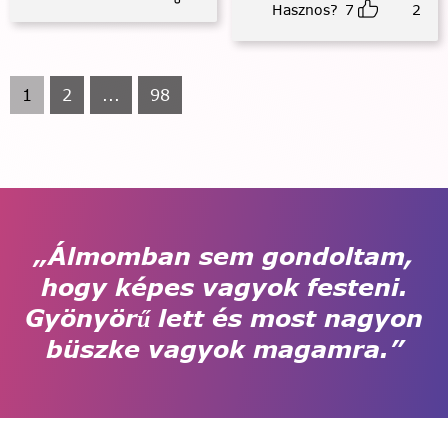
Hasznos?
7
2
1
2
...
98
„Álmomban sem gondoltam,
hogy képes vagyok festeni.
Gyönyörű lett és most nagyon
büszke vagyok magamra.”