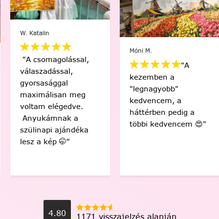
W. Katalin
Móni M.
"A csomagolással,
"A
válaszadással,
kezemben a
gyorsasággal
"legnagyobb"
maximálisan meg
kedvencem, a
voltam elégedve.
háttérben pedig a
Anyukámnak a
többi kedvencem 😍"
szülinapi ajándéka
lesz a kép 🤭"
4.80
1171 visszajelzés alapján