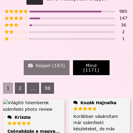
985
147
36
2
1
Képpel (
183
)
Mind
(
1171
)
1
2
...
98
Kozák Hajnalka
Korábban vásároltam
Kriszta
már számfestő
készleteket, de más
Csónakázás a magyar tengeren