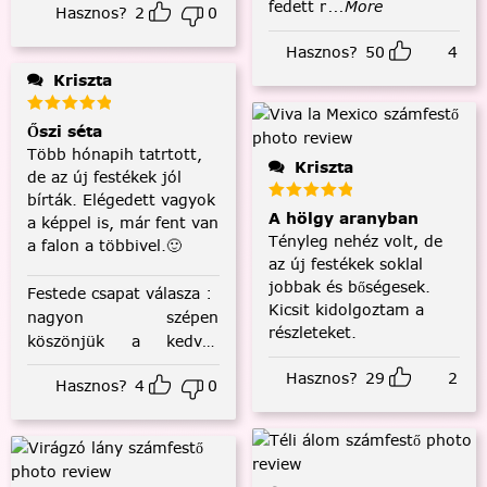
fedett r
...More
Hasznos?
2
0
Hasznos?
50
4
Kriszta
Őszi séta
Több hónapih tatrtott,
Kriszta
de az új festékek jól
bírták. Elégedett vagyok
A hölgy aranyban
a képpel is, már fent van
Tényleg nehéz volt, de
a falon a többivel.🙂
az új festékek soklal
jobbak és bőségesek.
Festede csapat válasza
:
Kicsit kidolgoztam a
nagyon szépen
részleteket.
köszönjük a kedves
visszajelzést! :)
Hasznos?
29
2
Hasznos?
4
0