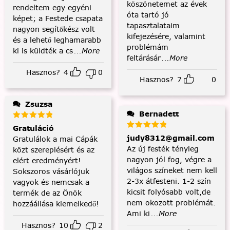
köszönetemet az évek
rendeltem egy egyéni
óta tartó jó
képet; a Festede csapata
tapasztalataim
nagyon segítőkész volt
kifejezésére, valamint
és a lehető leghamarabb
problémám
ki is küldték a cs
...More
feltárásár
...More
Hasznos?
4
0
Hasznos?
7
0
Zsuzsa
Bernadett
Gratuláció
judy8312@gmail.com
Gratulálok a mai Cápák
Az új festék tényleg
közt szereplésért és az
nagyon jól fog, végre a
elért eredményért!
világos színeket nem kell
Sokszoros vásárlójuk
2-3x átfesteni. 1-2 szín
vagyok és nemcsak a
kicsit folyósabb volt,de
termék de az Önök
nem okozott problémát.
hozzáállása kiemelkedő!
Ami ki
...More
Hasznos?
10
2