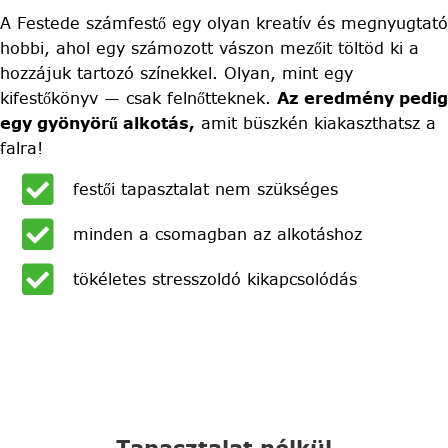
A Festede számfestő egy olyan kreatív és megnyugtató
hobbi, ahol egy számozott vászon mezőit töltöd ki a
hozzájuk tartozó színekkel. Olyan, mint egy
kifestőkönyv — csak felnőtteknek.
Az eredmény pedig
egy gyönyörű alkotás,
amit büszkén kiakaszthatsz a
falra!
festői tapasztalat nem szükséges
minden a csomagban az alkotáshoz
tökéletes stresszoldó kikapcsolódás
Tapasztalat nélkül