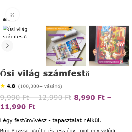
Click to enlarge
Ősi világ számfestő
★
4.8
(100,000+ vásárló)
9,990
Ft
–
12,990
Ft
8,990
Ft
–
11,990
Ft
Légy festőművész - tapasztalat nélkül.
Bújj Picasso bőrébe és fess úgy, mint egy valódi