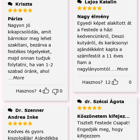
Lajos Katalin
Kriszta
Nagy élmény
Párizs
Egyedi képet alakított át
Nagyon jó
a Festede a házi
kikapcsolódás, amit
kedvencünkről, Desző
bármikor meg lehet
kutyáról, és karácsonyi
szakítani, bezárva a
ajándékként kapta a
festékes tégelyeket,
számfestőt a 11 éves
majd onnan tudjuk
fiam a
folytatni, ha van 1-2
nagylányomtól.
...More
szabad óránk, ahol
...More
Hasznos?
12
0
Hasznos?
4
0
dr. Szécsi Ágota
Dr. Szenner
Köszönetem kifejezése és
Andrea Inke
Tisztelt Festede Csapat!
Engedjék meg, hogy
Kedves és gyors
kifejezzem
kiszolgálás! Ajándékba