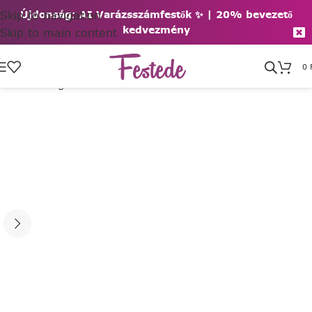
Skip to navigation
Újdonság: AI Varázsszámfestők ✨ | 2
0% bevezető
kedvezmény
Skip to main content
0