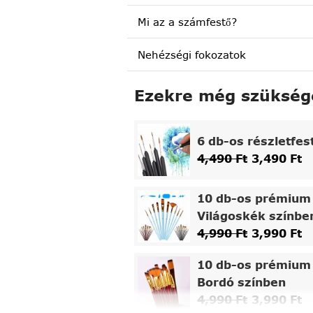
Mi az a számfestő?
Nehézségi fokozatok
Ezekre még szükség
6 db-os részletfes
4,490
Ft
3,490
Ft
10 db-os prémium 
Világoskék színbe
4,990
Ft
3,990
Ft
10 db-os prémium 
Bordó színben
4,990
Ft
3,990
Ft