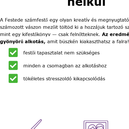
nélkül
A Festede számfestő egy olyan kreatív és megnyugtató
számozott vászon mezőit töltöd ki a hozzájuk tartozó sz
mint egy kifestőkönyv — csak felnőtteknek.
Az eredmé
gyönyörű alkotás,
amit büszkén kiakaszthatsz a falra!
festői tapasztalat nem szükséges
minden a csomagban az alkotáshoz
tökéletes stresszoldó kikapcsolódás