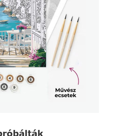
róbálták