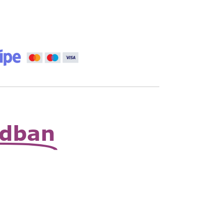
vány
Kosárba
 állítható nagyító
Read
More
zható zsebnagyító
Read
More
odban