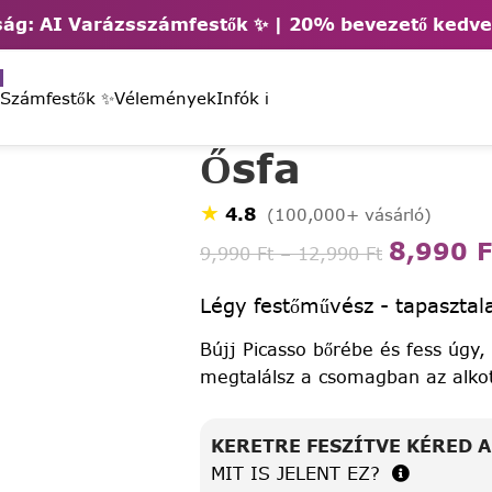
ág: AI Varázsszámfestők ✨ | 2
0% bevezető kedv
 Számfestők ✨
Vélemények
Infók ℹ️
Ősfa
★
4.8
(100,000+ vásárló)
8,990
F
9,990
Ft
–
12,990
Ft
Légy festőművész - tapasztala
Bújj Picasso bőrébe és fess úgy,
megtalálsz a csomagban az alko
KERETRE FESZÍTVE KÉRED 
MIT IS JELENT EZ?