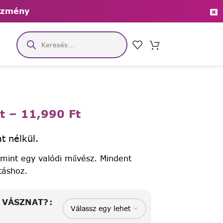
ezmény
t
–
11,990
Ft
t nélkül.
 mint egy valódi művész. Mindent
táshoz.
A VÁSZNAT?