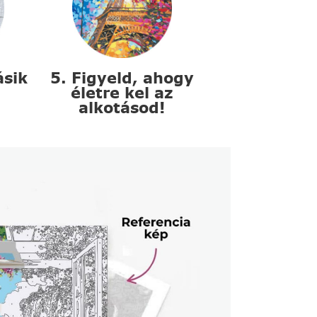
ásik
5. Figyeld, ahogy
életre kel az
alkotásod!