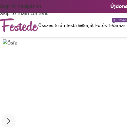
Skip to navigation
Újdons
Skip to main content
ÚJDONSÁG
Összes Számfestő 🖼️
Saját Fotós ✨
Varázs