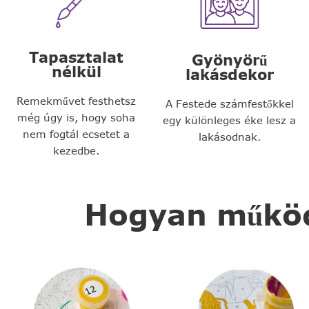
Tapasztalat
Gyönyörű
nélkül
lakásdekor
Remekművet festhetsz
A Festede számfestőkkel
még úgy is, hogy soha
egy különleges éke lesz a
nem fogtál ecsetet a
lakásodnak.
kezedbe.
Hogyan működi