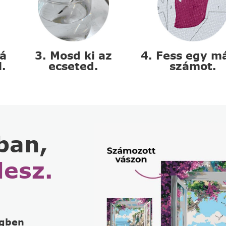
zá
3. Mosd ki az
4. Fess egy m
l.
ecseted.
számot.
ban,
lesz.
égben