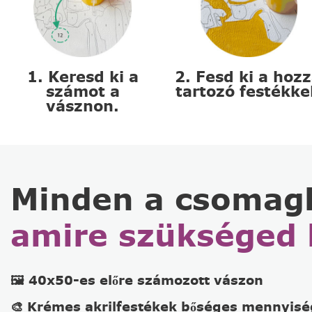
1. Keresd ki a
2. Fesd ki a hoz
számot a
tartozó festékke
vásznon.
Minden a csomag
amire szükséged 
🖼️ 40x50-es előre számozott vászon
🎨 Krémes akrilfestékek bőséges mennyis