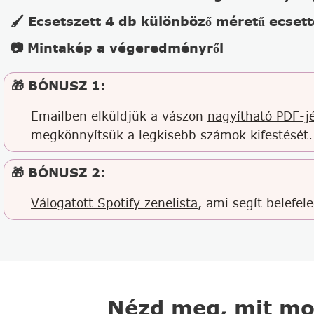
🖌️ Ecsetszett 4 db különböző méretű ecsett
📷 Mintakép a végeredményről
🎁 BÓNUSZ 1:
Emailben elküldjük a vászon
nagyítható PDF-jé
megkönnyítsük a legkisebb számok kifestését.
🎁 BÓNUSZ 2:
Válogatott Spotify zenelista
, ami segít belefel
Nézd meg, mit mo