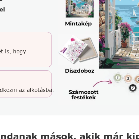
el
t is,
hogy
edkezni az alkotásba.
ndanak mások, akik már kip