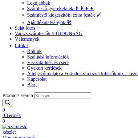
Legújabbak
Számfestő gyerekeknek 👨‍👩‍👧‍👦
Számfestő kiegészítők, extra festék 🖌️
Ajándékutalványok 🎁
Saját fotós ✨
Varázs számfestők ✨
ÚJDONSÁG
Vélemények
Infók ℹ️
Rólunk
Szállítási információk
Visszaküldés és csere
Gyakori kérdések
A teljes útmutató a Festede számozott kifestőkhöz – ke
Kapcsolat
Blog
Products search
0
0
Termék
0