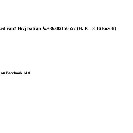
d van? Hívj bátran 📞+36302150557 (H.-P. - 8-16 között)