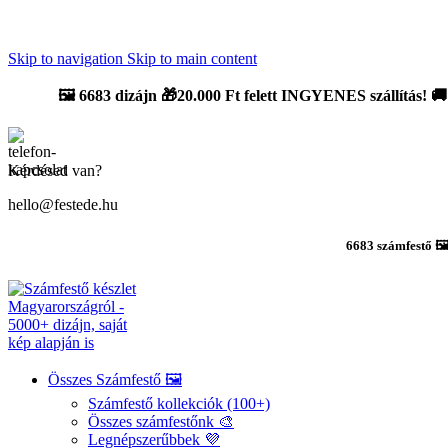
Újdonság: AI Varázsszámfestők ✨ | 2
0% bevezető kedvezmény
Skip to navigation
Skip to main content
🖼️
6683 dizájn 🎁20.000 Ft felett INGYENES szállítás!
🚚
Kérdésed van?
hello@festede.hu
6683 számfestő 🖼
Összes Számfestő 🖼️
Számfestő kollekciók (100+)
Összes számfestőnk 🎨
Legnépszerűbbek 💜