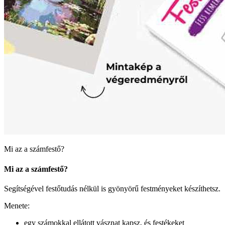
Mi az a számfestő?
Mi az a számfestő?
Segítségével festőtudás nélkül is gyönyörű festményeket készíthetsz.
Menete:
egy számokkal ellátott vásznat kapsz, és festékeket