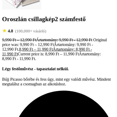
Oroszlán csillagkép2 számfestő
★
4.8
(100,000+ vásárló)
9,990
Ft
–
12,990
Ft
Ártartomány: 9,990 Ft - 12,990 Ft
Original
price was: 9,990 Ft – 12,990 FtÁrtartomány: 9,990 Ft -
12,990 Ft.
8,990
Ft
–
11,990
Ft
Ártartomány: 8,990 Ft -
11,990 Ft
Current price is: 8,990 Ft – 11,990 FtÁrtartomány:
8,990 Ft - 11,990 Ft.
Légy festőművész - tapasztalat nélkül.
Bújj Picasso bőrébe és fess úgy, mint egy valódi művész. Mindent
megtalálsz a csomagban az alkotáshoz.