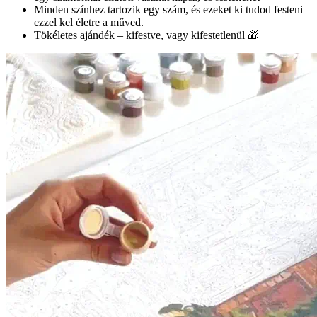
Minden színhez tartozik egy szám, és ezeket ki tudod festeni –
ezzel kel életre a műved.
Tökéletes ajándék – kifestve, vagy kifestetlenül 🎁