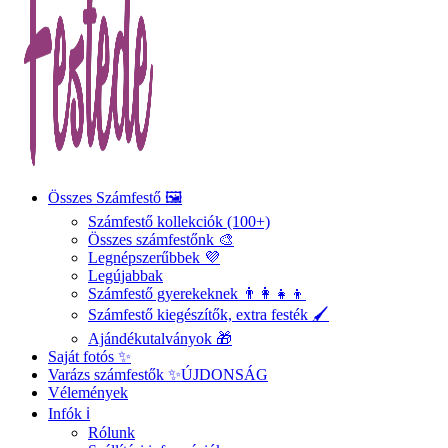
Összes Számfestő 🖼️
Számfestő kollekciók (100+)
Összes számfestőnk 🎨
Legnépszerűbbek 💜
Legújabbak
Számfestő gyerekeknek 👨‍👩‍👧‍👦
Számfestő kiegészítők, extra festék 🖌️
Ajándékutalványok 🎁
Saját fotós ✨
Varázs számfestők ✨
ÚJDONSÁG
Vélemények
Infók ℹ️
Rólunk