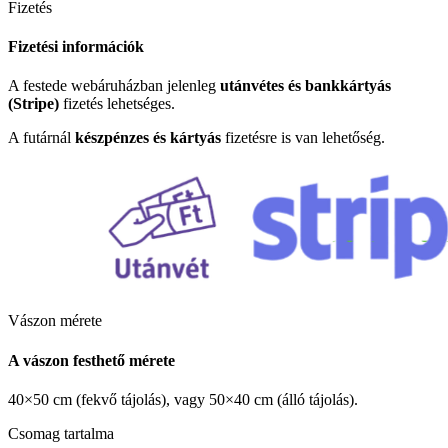
Fizetés
Fizetési információk
A festede webáruházban jelenleg
utánvétes és bankkártyás
(Stripe)
fizetés lehetséges.
A futárnál
készpénzes és kártyás
fizetésre is van lehetőség.
Vászon mérete
A vászon festhető mérete
40×50 cm (fekvő tájolás), vagy 50×40 cm (álló tájolás).
Csomag tartalma