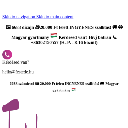
Újdonság: AI Varázsszámfestők ✨ | 2
0% bevezető kedvezmény
Skip to navigation
Skip to main content
🖼️
6683 dizájn 🎁20.000 Ft felett INGYENES szállítás!
🚚
🤩
Magyar gyártmány
Kérdésed van? Hívj bátran 📞
+36302150557 (H.-P. - 8-16 között)
Kérdésed van?
hello@festede.hu
6683 számfestő 🖼️ 20.000 Ft felett INGYENES szállítás! 🚚 Magyar
gyártmány