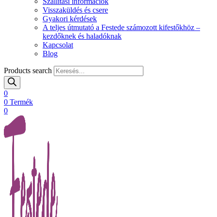
Szállítási információk
Visszaküldés és csere
Gyakori kérdések
A teljes útmutató a Festede számozott kifestőkhöz –
kezdőknek és haladóknak
Kapcsolat
Blog
Products search
0
0
Termék
0