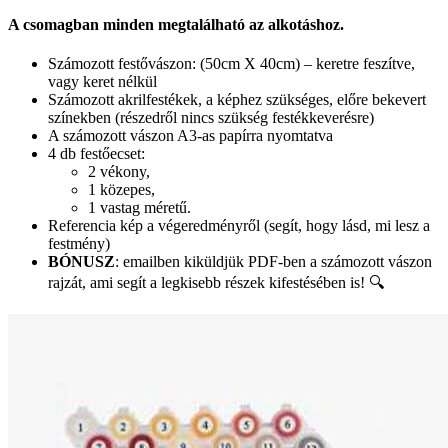
A csomagban minden megtalálható az alkotáshoz.
Számozott festővászon: (50cm X 40cm) – keretre feszítve,
vagy keret nélkül
Számozott akrilfestékek, a képhez szükséges, előre bekevert
színekben (részedről nincs szükség festékkeverésre)
A számozott vászon A3-as papírra nyomtatva
4 db festőecset:
2 vékony,
1 közepes,
1 vastag méretű.
Referencia kép a végeredményről (segít, hogy lásd, mi lesz a
festmény)
BÓNUSZ
: emailben kiküldjük PDF-ben a számozott vászon
rajzát, ami segít a legkisebb részek kifestésében is! 🔍