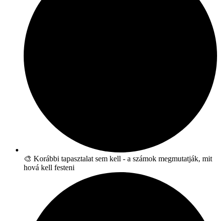
🎨 Korábbi tapasztalat sem kell - a számok megmutatják, mit
hová kell festeni