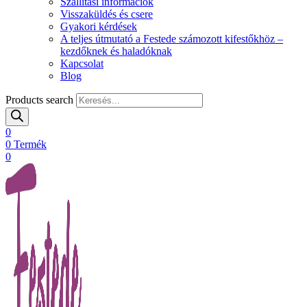
Szállítási információk
Visszaküldés és csere
Gyakori kérdések
A teljes útmutató a Festede számozott kifestőkhöz –
kezdőknek és haladóknak
Kapcsolat
Blog
Products search
0
0
Termék
0