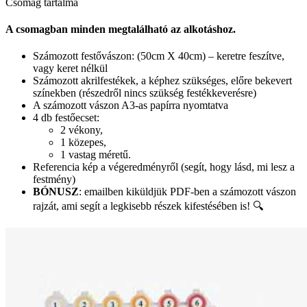
Csomag tartalma
A csomagban minden megtalálható az alkotáshoz.
Számozott festővászon: (50cm X 40cm) – keretre feszítve,
vagy keret nélkül
Számozott akrilfestékek, a képhez szükséges, előre bekevert
színekben (részedről nincs szükség festékkeverésre)
A számozott vászon A3-as papírra nyomtatva
4 db festőecset:
2 vékony,
1 közepes,
1 vastag méretű.
Referencia kép a végeredményről (segít, hogy lásd, mi lesz a
festmény)
BÓNUSZ
: emailben kiküldjük PDF-ben a számozott vászon
rajzát, ami segít a legkisebb részek kifestésében is! 🔍