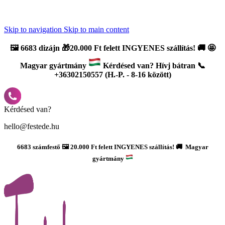
Újdonság: AI Varázsszámfestők ✨ | 2
0% bevezető kedvezmény
Skip to navigation
Skip to main content
🖼️
6683 dizájn 🎁20.000 Ft felett INGYENES szállítás!
🚚
🤩
Magyar gyártmány
Kérdésed van? Hívj bátran 📞
+36302150557 (H.-P. - 8-16 között)
Kérdésed van?
hello@festede.hu
6683 számfestő 🖼️ 20.000 Ft felett INGYENES szállítás! 🚚 Magyar
gyártmány