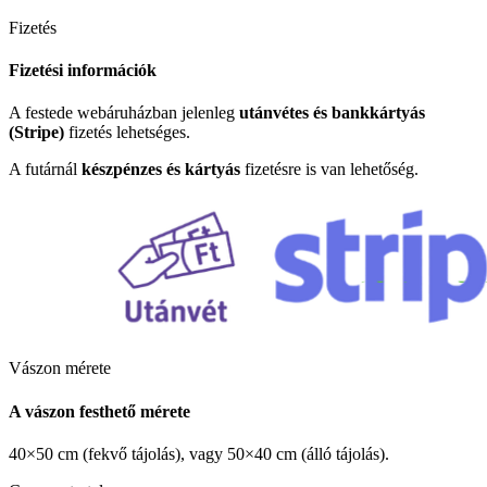
Fizetés
Fizetési információk
A festede webáruházban jelenleg
utánvétes és bankkártyás
(Stripe)
fizetés lehetséges.
A futárnál
készpénzes és kártyás
fizetésre is van lehetőség.
Vászon mérete
A vászon festhető mérete
40×50 cm (fekvő tájolás), vagy 50×40 cm (álló tájolás).