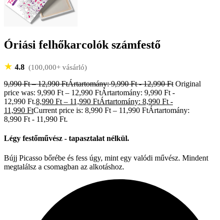
Óriási felhőkarcolók számfestő
★
4.8
(100,000+ vásárló)
9,990
Ft
–
12,990
Ft
Ártartomány: 9,990 Ft - 12,990 Ft
Original
price was: 9,990 Ft – 12,990 FtÁrtartomány: 9,990 Ft -
12,990 Ft.
8,990
Ft
–
11,990
Ft
Ártartomány: 8,990 Ft -
11,990 Ft
Current price is: 8,990 Ft – 11,990 FtÁrtartomány:
8,990 Ft - 11,990 Ft.
Légy festőművész - tapasztalat nélkül.
Bújj Picasso bőrébe és fess úgy, mint egy valódi művész. Mindent
megtalálsz a csomagban az alkotáshoz.