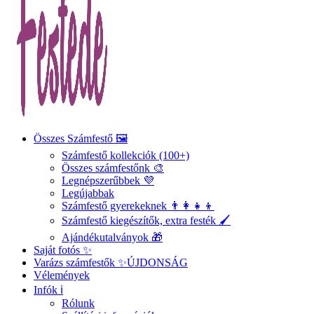
Összes Számfestő 🖼️
Számfestő kollekciók (100+)
Összes számfestőnk 🎨
Legnépszerűbbek 💜
Legújabbak
Számfestő gyerekeknek 👨‍👩‍👧‍👦
Számfestő kiegészítők, extra festék 🖌️
Ajándékutalványok 🎁
Saját fotós ✨
Varázs számfestők ✨
ÚJDONSÁG
Vélemények
Infók ℹ️
Rólunk