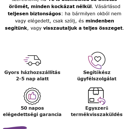
örömét, minden kockázat nélkül
. Vásárlásod
teljesen biztonságos
: ha bármilyen okból nem
vagy elégedett, csak szólj, és
mindenben
segítünk
, vagy
visszautaljuk a teljes összeget
.
Gyors házhozszállítás
Segítőkész
2-5 nap alatt
ügyfélszolgálat
50 napos
Egyszerű
elégedettségi garancia
termékvisszaküldés