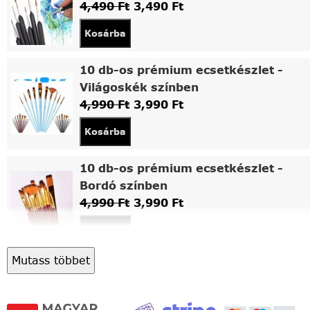
4,490
Ft
3,490
Ft
Kosárba
10 db-os prémium ecsetkészlet -
Világoskék színben
4,990
Ft
3,990
Ft
Kosárba
10 db-os prémium ecsetkészlet -
Bordó színben
4,990
Ft
3,990
Ft
Kosárba
Mutass többet
Asztali fa festőállvány
5,490
Ft
4,490
Ft