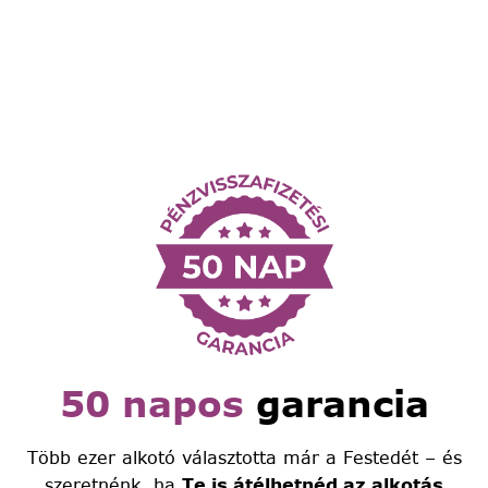
50 napos
garancia
Több ezer alkotó választotta már a Festedét – és
szeretnénk, ha
Te is átélhetnéd az alkotás