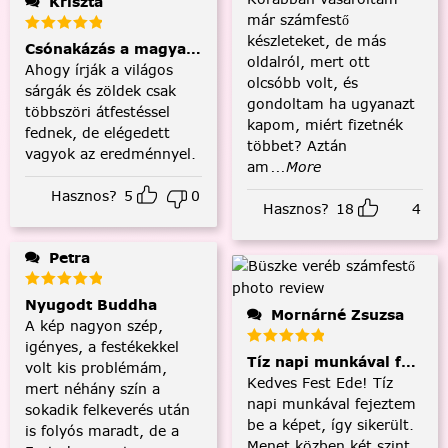
Kriszta
már számfestő
készleteket, de más
Csónakázás a magyar tengeren
oldalról, mert ott
Ahogy írják a világos
olcsóbb volt, és
sárgák és zöldek csak
gondoltam ha ugyanazt
többszöri átfestéssel
kapom, miért fizetnék
fednek, de elégedett
többet? Aztán
vagyok az eredménnyel.
am
...More
Hasznos?
5
0
Hasznos?
18
4
Petra
Nyugodt Buddha
Mornárné Zsuzsa
A kép nagyon szép,
igényes, a festékekkel
Tíz napi munkával fejezt
volt kis problémám,
Kedves Fest Ede! Tíz
mert néhány szín a
napi munkával fejeztem
sokadik felkeverés után
be a képet, így sikerült.
is folyós maradt, de a
Menet közben két szint