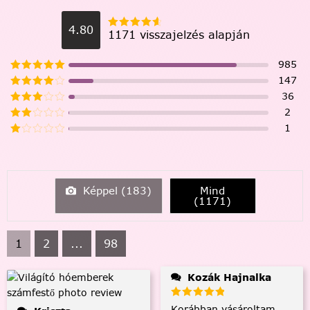
4.80
1171 visszajelzés alapján
985
147
36
2
1
Képpel (
183
)
Mind
(
1171
)
1
2
...
98
Kozák Hajnalka
Korábban vásároltam