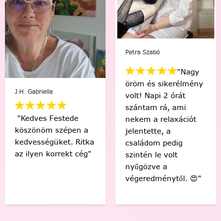
Petra Szabó
Viki V
"Nagy
öröm és sikerélmény
abriella
"Ked
volt! Napi 2 órát
szám
szántam rá, ami
tökél
ves Festede
nekem a relaxációt
élmé
önöm szépen a
jelentette, a
egye
ességüket. Ritka
családom pedig
Kösz
yen korrekt cég"
szintén le volt
❤️🤗"
nyűgözve a
végeredménytől. 😍"