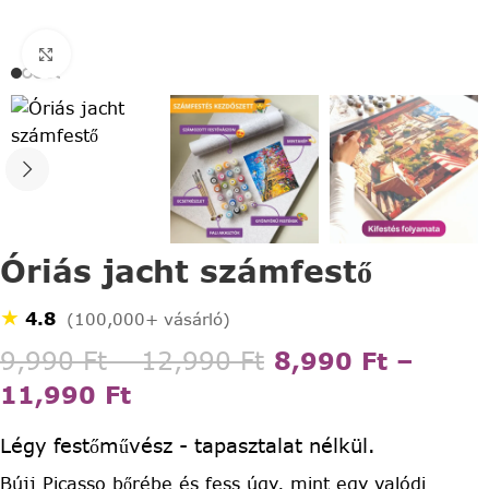
Click to enlarge
Óriás jacht számfestő
★
4.8
(100,000+ vásárló)
9,990
Ft
–
12,990
Ft
8,990
Ft
–
11,990
Ft
Légy festőművész - tapasztalat nélkül.
Bújj Picasso bőrébe és fess úgy, mint egy valódi