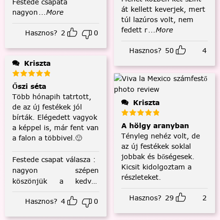
Festede csapata
át kellett keverjek, mert
nagyon
...More
túl lazúros volt, nem
fedett r
...More
Hasznos?
2
0
Hasznos?
50
4
Kriszta
Őszi séta
Több hónapih tatrtott,
Kriszta
de az új festékek jól
bírták. Elégedett vagyok
A hölgy aranyban
a képpel is, már fent van
Tényleg nehéz volt, de
a falon a többivel.🙂
az új festékek soklal
jobbak és bőségesek.
Festede csapat válasza
:
Kicsit kidolgoztam a
nagyon szépen
részleteket.
köszönjük a kedves
visszajelzést! :)
Hasznos?
29
2
Hasznos?
4
0