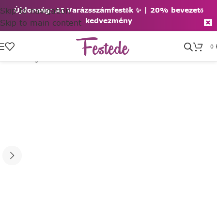
Skip to navigation
Újdonság: AI Varázsszámfestők ✨ | 2
0% bevezető
kedvezmény
Skip to main content
0