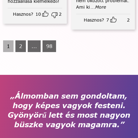
nem okozott problémát.
hozzáállása kiemelkedő!
Ami ki
...More
Hasznos?
10
2
Hasznos?
7
2
1
2
...
98
„Álmomban sem gondoltam,
hogy képes vagyok festeni.
Gyönyörű lett és most nagyon
büszke vagyok magamra.”