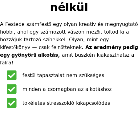
nélkül
A Festede számfestő egy olyan kreatív és megnyugtató
hobbi, ahol egy számozott vászon mezőit töltöd ki a
hozzájuk tartozó színekkel. Olyan, mint egy
kifestőkönyv — csak felnőtteknek.
Az eredmény pedig
egy gyönyörű alkotás,
amit büszkén kiakaszthatsz a
falra!
festői tapasztalat nem szükséges
minden a csomagban az alkotáshoz
tökéletes stresszoldó kikapcsolódás