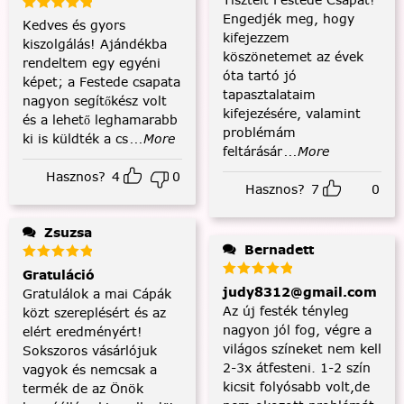
Engedjék meg, hogy
Kedves és gyors
kifejezzem
kiszolgálás! Ajándékba
köszönetemet az évek
rendeltem egy egyéni
óta tartó jó
képet; a Festede csapata
tapasztalataim
nagyon segítőkész volt
kifejezésére, valamint
és a lehető leghamarabb
problémám
ki is küldték a cs
...More
feltárásár
...More
Hasznos?
4
0
Hasznos?
7
0
Zsuzsa
Bernadett
Gratuláció
judy8312@gmail.com
Gratulálok a mai Cápák
Az új festék tényleg
közt szereplésért és az
nagyon jól fog, végre a
elért eredményért!
világos színeket nem kell
Sokszoros vásárlójuk
2-3x átfesteni. 1-2 szín
vagyok és nemcsak a
kicsit folyósabb volt,de
termék de az Önök