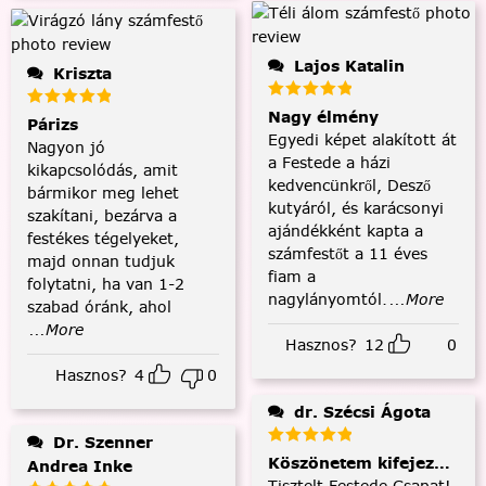
Lajos Katalin
Kriszta
Nagy élmény
Párizs
Egyedi képet alakított át
Nagyon jó
a Festede a házi
kikapcsolódás, amit
kedvencünkről, Desző
bármikor meg lehet
kutyáról, és karácsonyi
szakítani, bezárva a
ajándékként kapta a
festékes tégelyeket,
számfestőt a 11 éves
majd onnan tudjuk
fiam a
folytatni, ha van 1-2
nagylányomtól.
...More
szabad óránk, ahol
...More
Hasznos?
12
0
Hasznos?
4
0
dr. Szécsi Ágota
Dr. Szenner
Köszönetem kifejezése és
Andrea Inke
Tisztelt Festede Csapat!