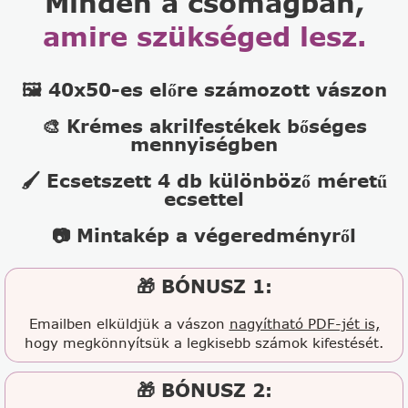
Minden a csomagban,
amire szükséged lesz.
🖼️ 40x50-es előre számozott vászon
🎨 Krémes akrilfestékek bőséges
mennyiségben
🖌️ Ecsetszett 4 db különböző méretű
ecsettel
📷 Mintakép a végeredményről
🎁 BÓNUSZ 1:
Emailben elküldjük a vászon
nagyítható PDF-jét is,
hogy megkönnyítsük a legkisebb számok kifestését.
🎁 BÓNUSZ 2: