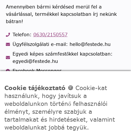
Amennyiben bármi kérdésed merül fel a
vásárlással, termékkel kapcsolatban írj nekünk
bátran!
Telefon:
0630/2150557
Ügyfélszolgálati e-mail: hello@festede.hu
Egyedi képes számfestőkkel kapcsolatban:
egyedi@festede.hu
Facebook Messenger
Csatlakozz 19.000 fős
Facebook csoportunkhoz!
Cookie tájékoztató 🍪
Cookie-kat
használunk, hogy javítsuk a
weboldalunkon történő felhasználói
élményt, személyre szabjuk a
tartalmakat és hirdetéseket, valamint
weboldalunkat jobbá tegyük.