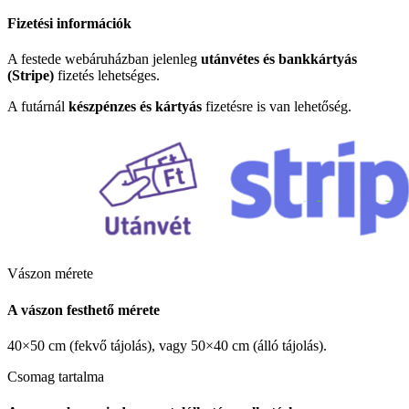
Fizetési információk
A festede webáruházban jelenleg
utánvétes és bankkártyás
(Stripe)
fizetés lehetséges.
A futárnál
készpénzes és kártyás
fizetésre is van lehetőség.
Vászon mérete
A vászon festhető mérete
40×50 cm (fekvő tájolás), vagy 50×40 cm (álló tájolás).
Csomag tartalma