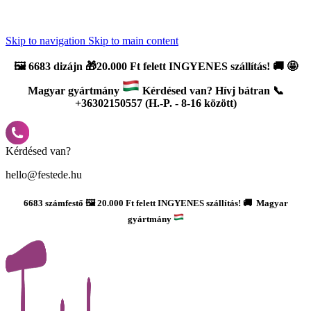
Újdonság: AI Varázsszámfestők ✨ | 2
0% bevezető kedvezmény
Skip to navigation
Skip to main content
🖼️
6683 dizájn 🎁20.000 Ft felett INGYENES szállítás!
🚚
🤩
Magyar gyártmány
Kérdésed van? Hívj bátran 📞
+36302150557 (H.-P. - 8-16 között)
Kérdésed van?
hello@festede.hu
6683 számfestő 🖼️ 20.000 Ft felett INGYENES szállítás! 🚚 Magyar
gyártmány