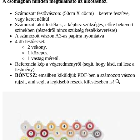
A csomagban minden megtalálható az alkotáshoz.
Számozott festővászon: (50cm X 40cm) – keretre feszítve,
vagy keret nélkül
Számozott akrilfestékek, a képhez szükséges, előre bekevert
színekben (részedről nincs szükség festékkeverésre)
A számozott vászon A3-as papírra nyomtatva
4 db festőecset:
2 vékony,
1 közepes,
1 vastag méretű.
Referencia kép a végeredményről (segít, hogy lásd, mi lesz a
festmény)
BÓNUSZ
: emailben kiküldjük PDF-ben a számozott vászon
rajzát, ami segít a legkisebb részek kifestésében is! 🔍