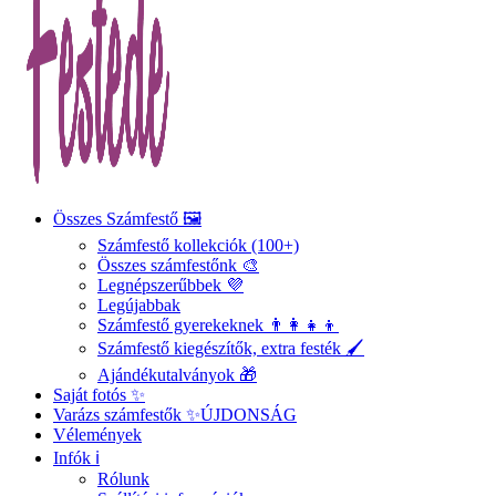
Összes Számfestő 🖼️
Számfestő kollekciók (100+)
Összes számfestőnk 🎨
Legnépszerűbbek 💜
Legújabbak
Számfestő gyerekeknek 👨‍👩‍👧‍👦
Számfestő kiegészítők, extra festék 🖌️
Ajándékutalványok 🎁
Saját fotós ✨
Varázs számfestők ✨
ÚJDONSÁG
Vélemények
Infók ℹ️
Rólunk