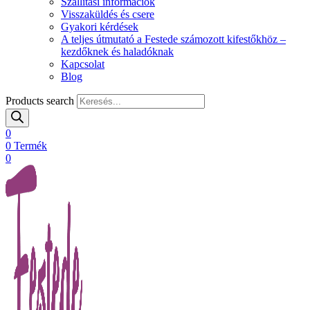
Szállítási információk
Visszaküldés és csere
Gyakori kérdések
A teljes útmutató a Festede számozott kifestőkhöz –
kezdőknek és haladóknak
Kapcsolat
Blog
Products search
0
0
Termék
0