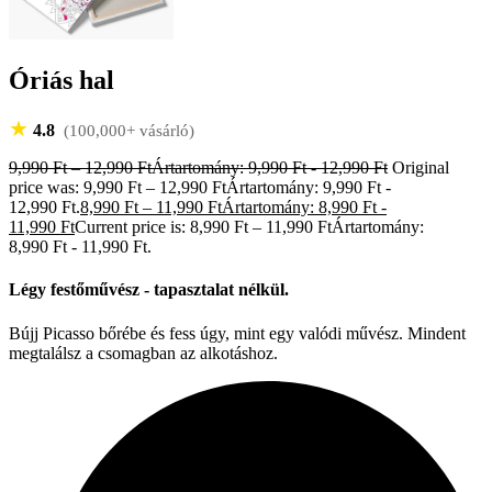
Óriás hal
★
4.8
(100,000+ vásárló)
9,990
Ft
–
12,990
Ft
Ártartomány: 9,990 Ft - 12,990 Ft
Original
price was: 9,990 Ft – 12,990 FtÁrtartomány: 9,990 Ft -
12,990 Ft.
8,990
Ft
–
11,990
Ft
Ártartomány: 8,990 Ft -
11,990 Ft
Current price is: 8,990 Ft – 11,990 FtÁrtartomány:
8,990 Ft - 11,990 Ft.
Légy festőművész - tapasztalat nélkül.
Bújj Picasso bőrébe és fess úgy, mint egy valódi művész. Mindent
megtalálsz a csomagban az alkotáshoz.