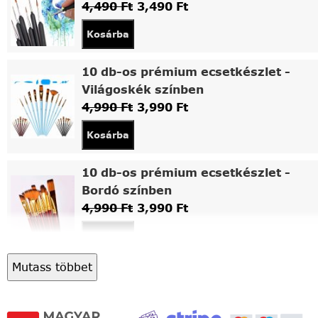
4,490
Ft
3,490
Ft
Kosárba
10 db-os prémium ecsetkészlet -
Világoskék színben
4,990
Ft
3,990
Ft
Kosárba
10 db-os prémium ecsetkészlet -
Bordó színben
4,990
Ft
3,990
Ft
Kosárba
Mutass többet
Asztali fa festőállvány
5,490
Ft
4,490
Ft