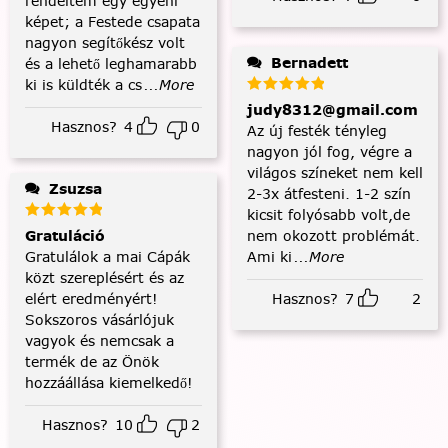
rendeltem egy egyéni
képet; a Festede csapata
nagyon segítőkész volt
Bernadett
és a lehető leghamarabb
ki is küldték a cs
...More
judy8312@gmail.com
Hasznos?
4
0
Az új festék tényleg
nagyon jól fog, végre a
világos színeket nem kell
Zsuzsa
2-3x átfesteni. 1-2 szín
kicsit folyósabb volt,de
nem okozott problémát.
Gratuláció
Ami ki
...More
Gratulálok a mai Cápák
közt szereplésért és az
Hasznos?
7
2
elért eredményért!
Sokszoros vásárlójuk
vagyok és nemcsak a
termék de az Önök
hozzáállása kiemelkedő!
Hasznos?
10
2