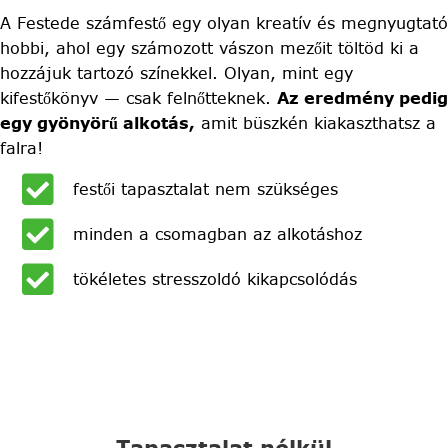
A Festede számfestő egy olyan kreatív és megnyugtató
hobbi, ahol egy számozott vászon mezőit töltöd ki a
hozzájuk tartozó színekkel. Olyan, mint egy
kifestőkönyv — csak felnőtteknek.
Az eredmény pedig
egy gyönyörű alkotás,
amit büszkén kiakaszthatsz a
falra!
festői tapasztalat nem szükséges
minden a csomagban az alkotáshoz
tökéletes stresszoldó kikapcsolódás
Tapasztalat nélkül