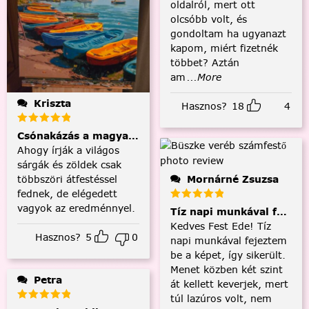
oldalról, mert ott
olcsóbb volt, és
gondoltam ha ugyanazt
kapom, miért fizetnék
többet? Aztán
am
...More
Kriszta
Hasznos?
18
4
Csónakázás a magyar tengeren
Ahogy írják a világos
sárgák és zöldek csak
többszöri átfestéssel
Mornárné Zsuzsa
fednek, de elégedett
vagyok az eredménnyel.
Tíz napi munkával fejezt
Kedves Fest Ede! Tíz
Hasznos?
5
0
napi munkával fejeztem
be a képet, így sikerült.
Menet közben két szint
Petra
át kellett keverjek, mert
túl lazúros volt, nem