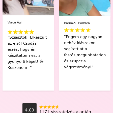
Barna-S. Barbara
B. Adrienn
"Engem egy nagyon
k! Elkészült
"Én és a
nehéz időszakon
 Csodás
együtt fe
segített át a
ogy én
általa ki
festés,megunhatatlan
tem ezt a
képet. É
és szuper a
 képet! 🤩
minden pi
végeredmény!"
m! "
4.80
1171 visszajelzés alapján