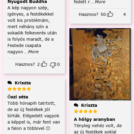
Nyugodt Buddha
fedett r
...More
A kép nagyon szép,
igényes, a festékekkel
Hasznos?
50
4
volt kis problémám,
mert néhány szín a
sokadik felkeverés után
is folyós maradt, de a
Festede csapata
nagyon
...More
Hasznos?
2
0
Kriszta
Őszi séta
Több hónapih tatrtott,
Kriszta
de az új festékek jól
bírták. Elégedett vagyok
A hölgy aranyban
a képpel is, már fent van
Tényleg nehéz volt, de
a falon a többivel.🙂
az új festékek soklal