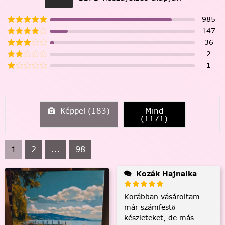
985
147
36
2
1
Képpel (
183
)
Mind
(
1171
)
1
2
...
98
Kozák Hajnalka
Korábban vásároltam
már számfestő
készleteket, de más