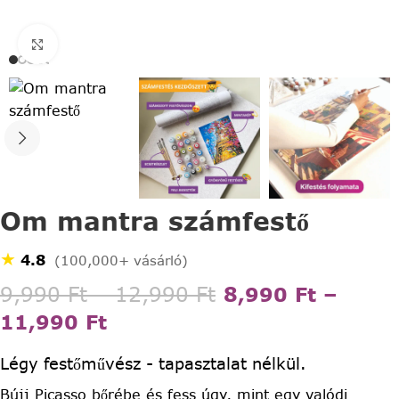
Click to enlarge
Om mantra számfestő
★
4.8
(100,000+ vásárló)
9,990
Ft
–
12,990
Ft
8,990
Ft
–
11,990
Ft
Légy festőművész - tapasztalat nélkül.
Bújj Picasso bőrébe és fess úgy, mint egy valódi