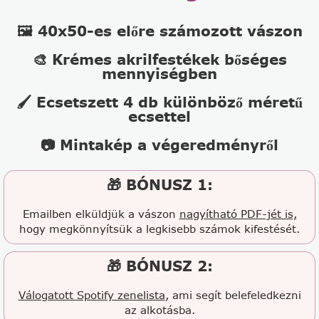
🖼️ 40x50-es előre számozott vászon
🎨 Krémes akrilfestékek bőséges
mennyiségben
🖌️ Ecsetszett 4 db különböző méretű
ecsettel
📷 Mintakép a végeredményről
🎁 BÓNUSZ 1:
Emailben elküldjük a vászon
nagyítható PDF-jét is,
hogy megkönnyítsük a legkisebb számok kifestését.
🎁 BÓNUSZ 2:
Válogatott Spotify zenelista
, ami segít belefeledkezni
az alkotásba.