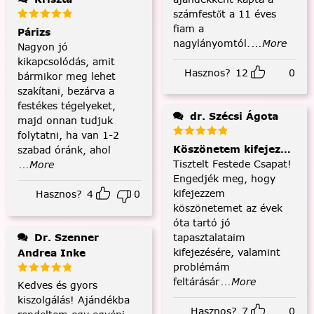
számfestőt a 11 éves
fiam a
Párizs
nagylányomtól.
...More
Nagyon jó
kikapcsolódás, amit
Hasznos?
12
0
bármikor meg lehet
szakítani, bezárva a
festékes tégelyeket,
dr. Szécsi Ágota
majd onnan tudjuk
folytatni, ha van 1-2
Köszönetem kifejezése és
szabad óránk, ahol
Tisztelt Festede Csapat!
...More
Engedjék meg, hogy
kifejezzem
Hasznos?
4
0
köszönetemet az évek
óta tartó jó
tapasztalataim
Dr. Szenner
kifejezésére, valamint
Andrea Inke
problémám
feltárásár
...More
Kedves és gyors
kiszolgálás! Ajándékba
Hasznos?
7
0