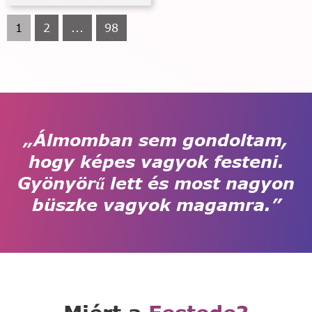
1
2
...
98
„Álmomban sem gondoltam,
hogy képes vagyok festeni.
Gyönyörű lett és most nagyon
büszke vagyok magamra.”