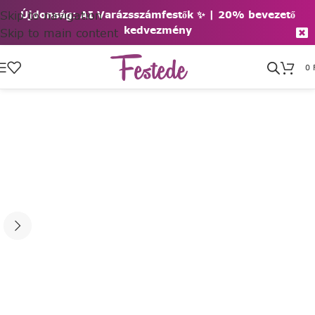
Skip to navigation
Újdonság: AI Varázsszámfestők ✨ | 2
0% bevezető
kedvezmény
Skip to main content
0