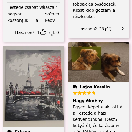
jobbak és bőségesek.
Festede csapat válasza
:
Kicsit kidolgoztam a
nagyon szépen
részleteket.
köszönjük a kedves
visszajelzést! :)
Hasznos?
29
2
Hasznos?
4
0
Lajos Katalin
Nagy élmény
Egyedi képet alakított át
a Festede a házi
kedvencünkről, Desző
kutyáról, és karácsonyi
ajándékként kapta a
Kriszta