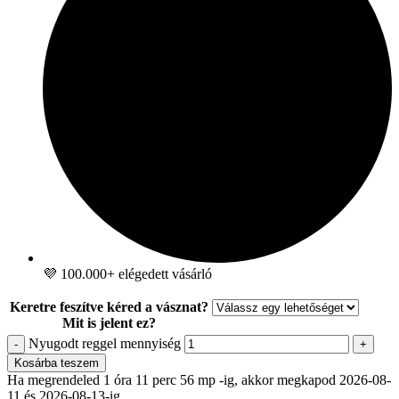
💜 100.000+ elégedett vásárló
Keretre feszítve kéred a vásznat?
Mit is jelent ez?
Nyugodt reggel mennyiség
-
+
Kosárba teszem
Ha megrendeled 1 óra 11 perc 55 mp -ig, akkor megkapod 2026-08-
11 és 2026-08-13-ig.