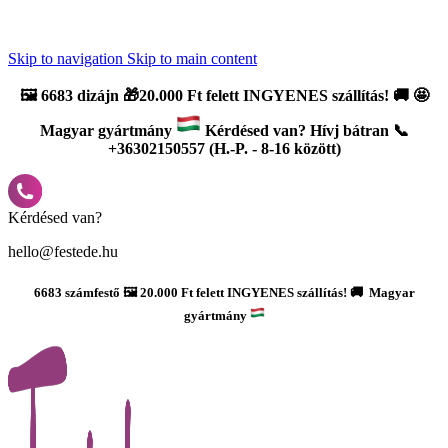
Újdonság: AI Varázsszámfestők ✨ | 2
0% bevezető kedvezmény
Skip to navigation
Skip to main content
🖼️
6683 dizájn 🎁20.000 Ft felett INGYENES szállítás!
🚚
🤩
Magyar gyártmány
Kérdésed van? Hívj bátran 📞
+36302150557 (H.-P. - 8-16 között)
Kérdésed van?
hello@festede.hu
6683 számfestő 🖼️ 20.000 Ft felett INGYENES szállítás! 🚚 Magyar
gyártmány