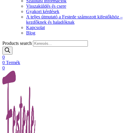
Szállítási információk
Visszaküldés és csere
Gyakori kérdések
A teljes útmutató a Festede számozott kifestőkhöz –
kezdőknek és haladóknak
Kapcsolat
Blog
Products search
0
0
Termék
0