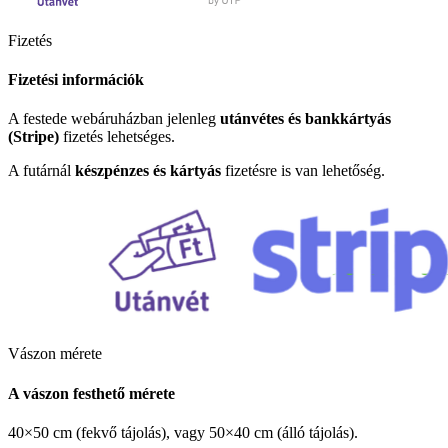
Fizetés
Fizetési információk
A festede webáruházban jelenleg
utánvétes és bankkártyás
(Stripe)
fizetés lehetséges.
A futárnál
készpénzes és kártyás
fizetésre is van lehetőség.
Vászon mérete
A vászon festhető mérete
40×50 cm (fekvő tájolás), vagy 50×40 cm (álló tájolás).