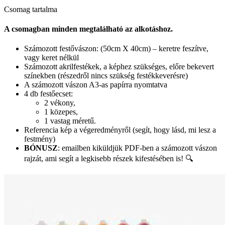
Csomag tartalma
A csomagban minden megtalálható az alkotáshoz.
Számozott festővászon: (50cm X 40cm) – keretre feszítve,
vagy keret nélkül
Számozott akrilfestékek, a képhez szükséges, előre bekevert
színekben (részedről nincs szükség festékkeverésre)
A számozott vászon A3-as papírra nyomtatva
4 db festőecset:
2 vékony,
1 közepes,
1 vastag méretű.
Referencia kép a végeredményről (segít, hogy lásd, mi lesz a
festmény)
BÓNUSZ
: emailben kiküldjük PDF-ben a számozott vászon
rajzát, ami segít a legkisebb részek kifestésében is! 🔍