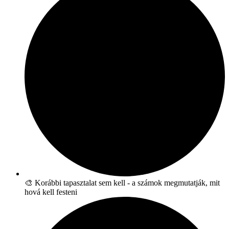
🎨 Korábbi tapasztalat sem kell - a számok megmutatják, mit
hová kell festeni