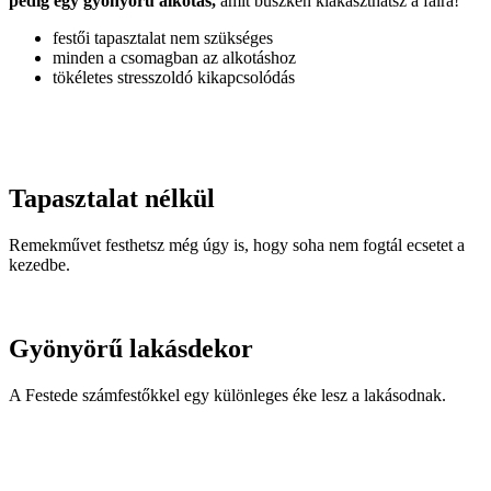
pedig egy gyönyörű alkotás,
amit büszkén kiakaszthatsz a falra!
festői tapasztalat nem szükséges
minden a csomagban az alkotáshoz
tökéletes stresszoldó kikapcsolódás
Tapasztalat nélkül
Remekművet festhetsz még úgy is, hogy soha nem fogtál ecsetet a
kezedbe.
Gyönyörű lakásdekor
A Festede számfestőkkel egy különleges éke lesz a lakásodnak.