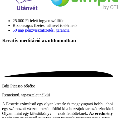
25.000 Ft felett ingyen szállítás
Biztonságos fizetés, utánvét is elérhető
50 nap pénzvisszafizetési garancia
Kreatív meditáció
az otthonodban
Bújj Picasso bőrébe
Remekmű, tapasztalat nélkül
A Festede számfestő egy olyan kreatív és megnyugtató hobbi, ahol
egy számozott vászon mezőit töltöd ki a hozzájuk tartozó színekkel.
Olyan, mint egy kifestőkönyv — csak felnőtteknek.
Az eredmény