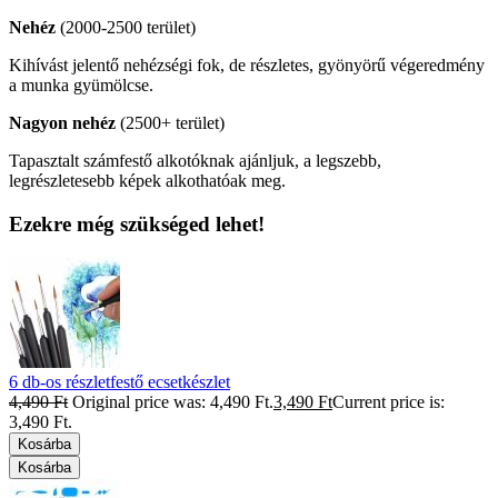
Nehéz
(2000-2500 terület)
Kihívást jelentő nehézségi fok, de részletes, gyönyörű végeredmény
a munka gyümölcse.
Nagyon nehéz
(2500+ terület)
Tapasztalt számfestő alkotóknak ajánljuk, a legszebb,
legrészletesebb képek alkothatóak meg.
Ezekre még szükséged lehet!
6 db-os részletfestő ecsetkészlet
4,490
Ft
Original price was: 4,490 Ft.
3,490
Ft
Current price is:
3,490 Ft.
Kosárba
Kosárba