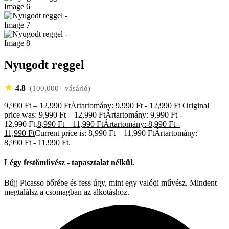
Nyugodt reggel
★
4.8
(100,000+ vásárló)
9,990
Ft
–
12,990
Ft
Ártartomány: 9,990 Ft - 12,990 Ft
Original
price was: 9,990 Ft – 12,990 FtÁrtartomány: 9,990 Ft -
12,990 Ft.
8,990
Ft
–
11,990
Ft
Ártartomány: 8,990 Ft -
11,990 Ft
Current price is: 8,990 Ft – 11,990 FtÁrtartomány:
8,990 Ft - 11,990 Ft.
Légy festőművész - tapasztalat nélkül.
Bújj Picasso bőrébe és fess úgy, mint egy valódi művész. Mindent
megtalálsz a csomagban az alkotáshoz.