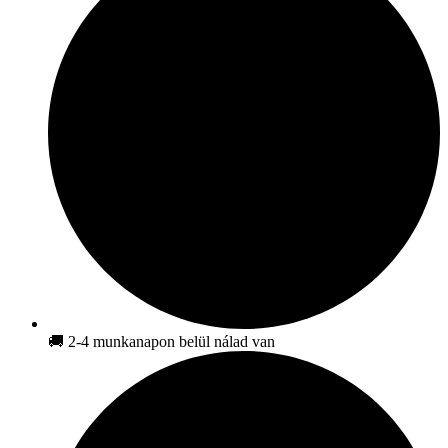
🚚 2-4 munkanapon belül nálad van