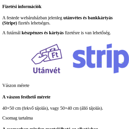
Fizetési információk
A festede webáruházban jelenleg
utánvétes és bankkártyás
(Stripe)
fizetés lehetséges.
A futárnál
készpénzes és kártyás
fizetésre is van lehetőség.
Vászon mérete
A vászon festhető mérete
40×50 cm (fekvő tájolás), vagy 50×40 cm (álló tájolás).
Csomag tartalma