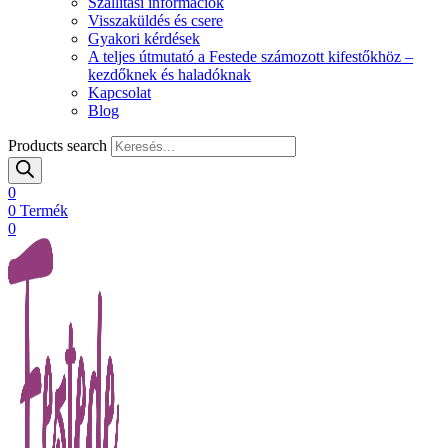
Szállítási információk
Visszaküldés és csere
Gyakori kérdések
A teljes útmutató a Festede számozott kifestőkhöz –
kezdőknek és haladóknak
Kapcsolat
Blog
Products search
0
0
Termék
0