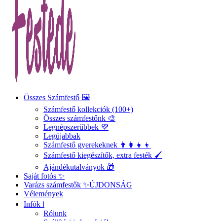
Összes Számfestő 🖼️
Számfestő kollekciók (100+)
Összes számfestőnk 🎨
Legnépszerűbbek 💜
Legújabbak
Számfestő gyerekeknek 👨‍👩‍👧‍👦
Számfestő kiegészítők, extra festék 🖌️
Ajándékutalványok 🎁
Saját fotós ✨
Varázs számfestők ✨
ÚJDONSÁG
Vélemények
Infók ℹ️
Rólunk