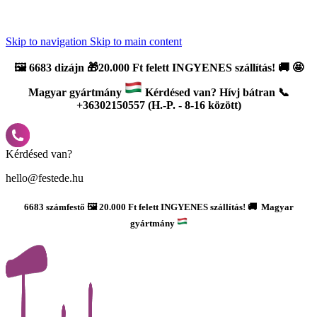
Újdonság: AI Varázsszámfestők ✨ | 2
0% bevezető kedvezmény
Skip to navigation
Skip to main content
🖼️
6683 dizájn 🎁20.000 Ft felett INGYENES szállítás!
🚚
🤩
Magyar gyártmány
Kérdésed van? Hívj bátran 📞
+36302150557 (H.-P. - 8-16 között)
Kérdésed van?
hello@festede.hu
6683 számfestő 🖼️ 20.000 Ft felett INGYENES szállítás! 🚚 Magyar
gyártmány