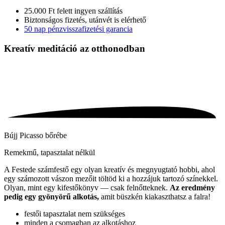
25.000 Ft felett ingyen szállítás
Biztonságos fizetés, utánvét is elérhető
50 nap pénzvisszafizetési garancia
Kreatív meditáció
az otthonodban
Bújj Picasso bőrébe
Remekmű, tapasztalat nélkül
A Festede számfestő egy olyan kreatív és megnyugtató hobbi, ahol
egy számozott vászon mezőit töltöd ki a hozzájuk tartozó színekkel.
Olyan, mint egy kifestőkönyv — csak felnőtteknek.
Az eredmény
pedig egy gyönyörű alkotás,
amit büszkén kiakaszthatsz a falra!
festői tapasztalat nem szükséges
minden a csomagban az alkotáshoz