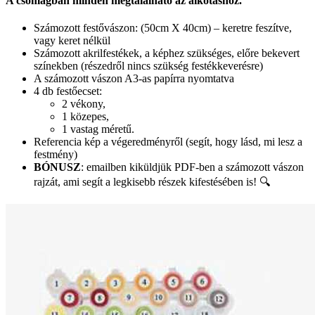
A csomagban minden megtalálható az alkotáshoz.
Számozott festővászon: (50cm X 40cm) – keretre feszítve,
vagy keret nélkül
Számozott akrilfestékek, a képhez szükséges, előre bekevert
színekben (részedről nincs szükség festékkeverésre)
A számozott vászon A3-as papírra nyomtatva
4 db festőecset:
2 vékony,
1 közepes,
1 vastag méretű.
Referencia kép a végeredményről (segít, hogy lásd, mi lesz a
festmény)
BÓNUSZ
: emailben kiküldjük PDF-ben a számozott vászon
rajzát, ami segít a legkisebb részek kifestésében is! 🔍