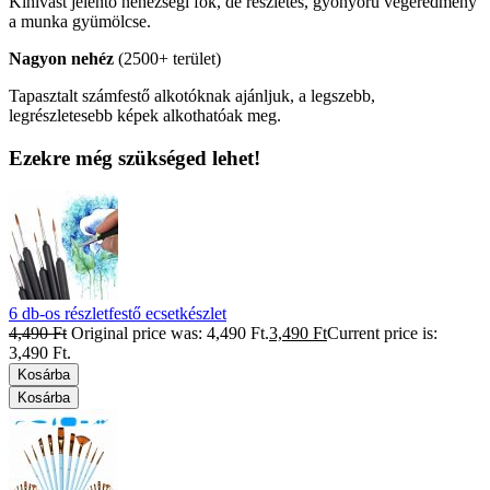
Kihívást jelentő nehézségi fok, de részletes, gyönyörű végeredmény
a munka gyümölcse.
Nagyon nehéz
(2500+ terület)
Tapasztalt számfestő alkotóknak ajánljuk, a legszebb,
legrészletesebb képek alkothatóak meg.
Ezekre még szükséged lehet!
6 db-os részletfestő ecsetkészlet
4,490
Ft
Original price was: 4,490 Ft.
3,490
Ft
Current price is:
3,490 Ft.
Kosárba
Kosárba