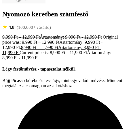
Nyomozó keretben számfestő
★
4.8
(100,000+ vásárló)
9,990
Ft
–
12,990
Ft
Ártartomány: 9,990 Ft - 12,990 Ft
Original
price was: 9,990 Ft – 12,990 FtÁrtartomány: 9,990 Ft -
12,990 Ft.
8,990
Ft
–
11,990
Ft
Ártartomány: 8,990 Ft -
11,990 Ft
Current price is: 8,990 Ft – 11,990 FtÁrtartomány:
8,990 Ft - 11,990 Ft.
Légy festőművész - tapasztalat nélkül.
Bújj Picasso bőrébe és fess úgy, mint egy valódi művész. Mindent
megtalálsz a csomagban az alkotáshoz.