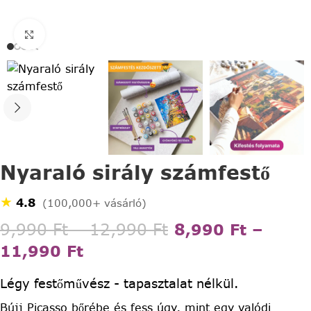
Click to enlarge
Nyaraló sirály számfestő
★
4.8
(100,000+ vásárló)
9,990
Ft
–
12,990
Ft
8,990
Ft
–
11,990
Ft
Légy festőművész - tapasztalat nélkül.
Bújj Picasso bőrébe és fess úgy, mint egy valódi