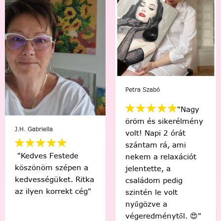
Szabó
Mikus 
Viki Vas-Lukács
"Nagy
"Min
 és sikerélmény
"Kedvenc egyéni
egy i
 Napi 2 órát
számfestőmmel 🥰
“műv
tam rá, ami
tökéletes lett,
érez
 a relaxációt
élmény volt minden
Soha
tette, a
egyes ecsetvonás!
volna
ádom pedig
Köszönöm Festede!
alkot
én le volt
❤️🤗"
meg t
özve a
🙂"
edménytől. 😍"