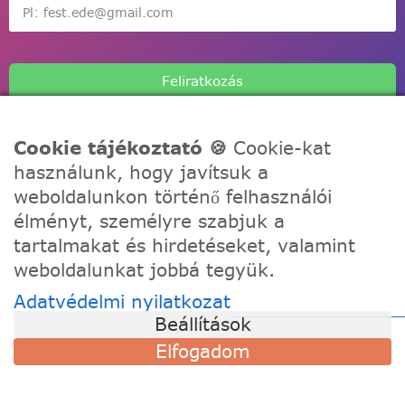
Feliratkozás
Cookie tájékoztató 🍪
Cookie-kat
használunk, hogy javítsuk a
weboldalunkon történő felhasználói
A Festede számozott kifestőkkel te is alkothatsz, akár egy
élményt, személyre szabjuk a
igazi művész! Fesd meg a remekműved korábbi
tartalmakat és hirdetéseket, valamint
tapasztalat nélkül, töltődj fel és fejezd ki a kreativitásod!
weboldalunkat jobbá tegyük.
Adatvédelmi nyilatkozat
TÁMOGATÁS
Beállítások
Szállítási információk
Elfogadom
Visszaküldés és csere
Gyakori kérdések