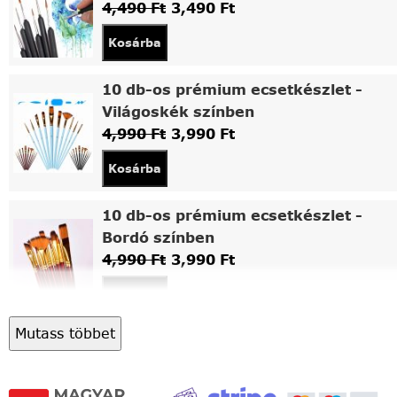
4,490
Ft
3,490
Ft
Kosárba
10 db-os prémium ecsetkészlet -
Világoskék színben
4,990
Ft
3,990
Ft
Kosárba
10 db-os prémium ecsetkészlet -
Bordó színben
4,990
Ft
3,990
Ft
Kosárba
Mutass többet
Asztali fa festőállvány
5,490
Ft
4,490
Ft