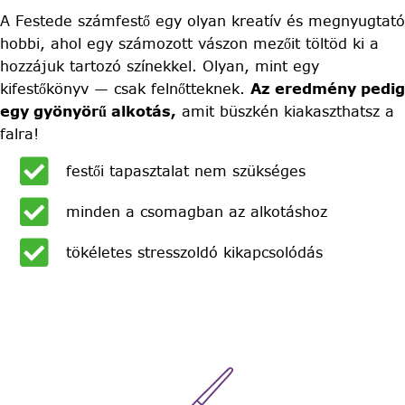
A Festede számfestő egy olyan kreatív és megnyugtató
hobbi, ahol egy számozott vászon mezőit töltöd ki a
hozzájuk tartozó színekkel. Olyan, mint egy
kifestőkönyv — csak felnőtteknek.
Az eredmény pedig
egy gyönyörű alkotás,
amit büszkén kiakaszthatsz a
falra!
festői tapasztalat nem szükséges
minden a csomagban az alkotáshoz
tökéletes stresszoldó kikapcsolódás