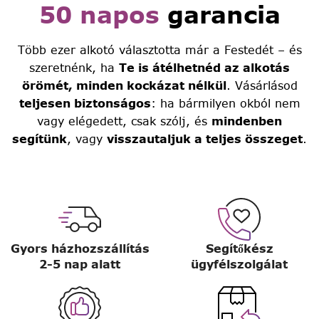
50 napos
garancia
Több ezer alkotó választotta már a Festedét – és
szeretnénk, ha
Te is átélhetnéd az alkotás
örömét, minden kockázat nélkül
. Vásárlásod
teljesen biztonságos
: ha bármilyen okból nem
vagy elégedett, csak szólj, és
mindenben
segítünk
, vagy
visszautaljuk a teljes összeget
.
Gyors házhozszállítás
Segítőkész
2-5 nap alatt
ügyfélszolgálat