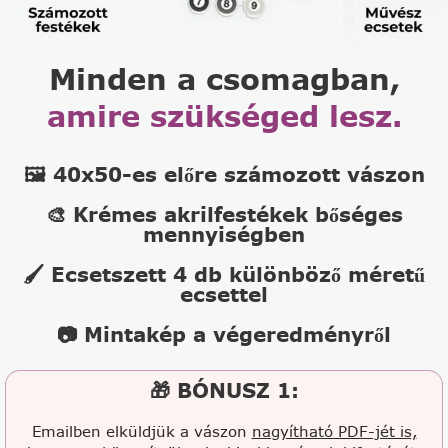
Minden a csomagban,
amire szükséged lesz.
🖼️ 40x50-es előre számozott vászon
🎨 Krémes akrilfestékek bőséges
mennyiségben
🖌️ Ecsetszett 4 db különböző méretű
ecsettel
📷 Mintakép a végeredményről
🎁 BÓNUSZ 1:
Emailben elküldjük a vászon
nagyítható PDF-jét is,