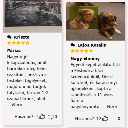
Kriszta
Lajos Katalin
Párizs
Nagyon jó
Nagy élmény
kikapcsolódás, amit
Egyedi képet alakított át
bármikor meg lehet
a Festede a házi
szakítani, bezárva a
kedvencünkről, Desző
festékes tégelyeket,
kutyáról, és karácsonyi
majd onnan tudjuk
ajándékként kapta a
folytatni, ha van 1-2
számfestőt a 11 éves
szabad óránk, ahol
fiam a
...More
nagylányomtól.
...More
Hasznos?
4
0
Hasznos?
12
0