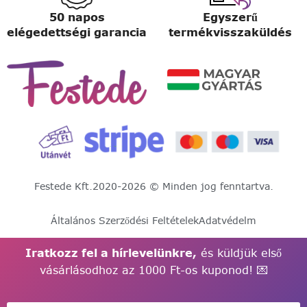
50 napos
Egyszerű
elégedettségi garancia
termékvisszaküldés
Festede Kft.
2020-2026 © Minden jog fenntartva.
Általános Szerződési Feltételek
Adatvédelm
Iratkozz fel a hírlevelünkre,
és küldjük első
vásárlásodhoz az 1000 Ft-os kuponod! 💌