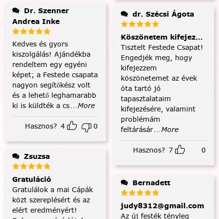
Dr. Szenner
dr. Szécsi Ágota
Andrea Inke
Köszönetem kifejezése és
Kedves és gyors
Tisztelt Festede Csapat!
kiszolgálás! Ajándékba
Engedjék meg, hogy
rendeltem egy egyéni
kifejezzem
képet; a Festede csapata
köszönetemet az évek
nagyon segítőkész volt
óta tartó jó
és a lehető leghamarabb
tapasztalataim
ki is küldték a cs
...More
kifejezésére, valamint
problémám
Hasznos?
4
0
feltárásár
...More
Hasznos?
7
0
Zsuzsa
Gratuláció
Bernadett
Gratulálok a mai Cápák
közt szereplésért és az
judy8312@gmail.com
elért eredményért!
Az új festék tényleg