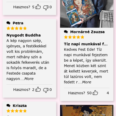
Hasznos?
5
0
Petra
Mornárné Zsuzsa
Nyugodt Buddha
A kép nagyon szép,
Tíz napi munkával fejezt
igényes, a festékekkel
Kedves Fest Ede! Tíz
volt kis problémám,
napi munkával fejeztem
mert néhány szín a
be a képet, így sikerült.
sokadik felkeverés után
Menet közben két szint
is folyós maradt, de a
át kellett keverjek, mert
Festede csapata
túl lazúros volt, nem
nagyon
...More
fedett r
...More
Hasznos?
2
0
Hasznos?
50
4
Kriszta