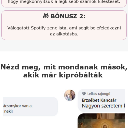
hogy megkönnyítsük a legkisebb számok kifestését.
🎁 BÓNUSZ 2:
Válogatott Spotify zenelista
, ami segít belefeledkezni
az alkotásba.
Nézd meg, mit mondanak mások,
akik már kipróbálták