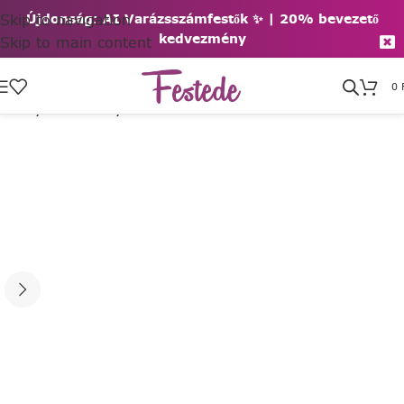
Skip to navigation
Újdonság: AI Varázsszámfestők ✨ | 2
0% bevezető
kedvezmény
Skip to main content
0