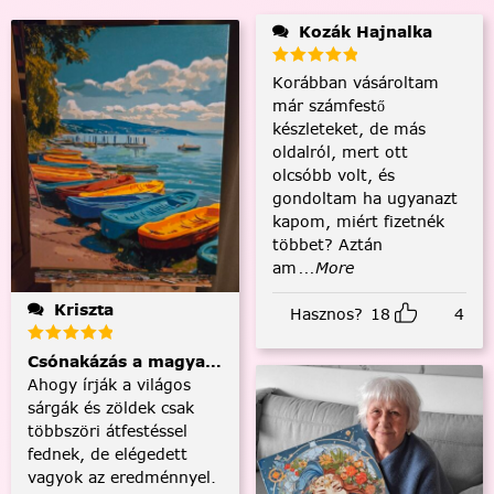
Kozák Hajnalka
Korábban vásároltam
már számfestő
készleteket, de más
oldalról, mert ott
olcsóbb volt, és
gondoltam ha ugyanazt
kapom, miért fizetnék
többet? Aztán
am
...More
Kriszta
Hasznos?
18
4
Csónakázás a magyar tengeren
Ahogy írják a világos
sárgák és zöldek csak
többszöri átfestéssel
fednek, de elégedett
vagyok az eredménnyel.