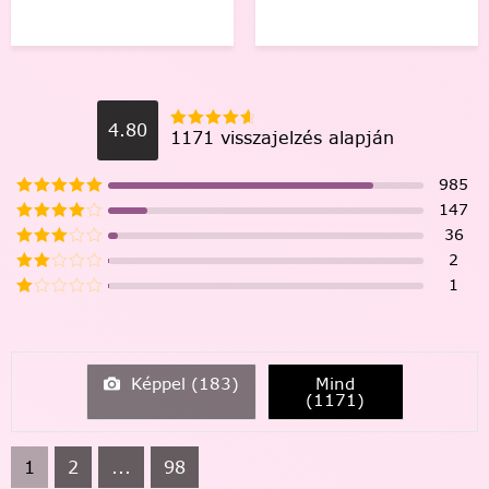
4.80
1171 visszajelzés alapján
985
147
36
2
1
Képpel (
183
)
Mind
(
1171
)
1
2
...
98