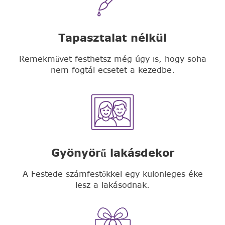
Tapasztalat nélkül
Remekművet festhetsz még úgy is, hogy soha
nem fogtál ecsetet a kezedbe.
Gyönyörű lakásdekor
A Festede számfestőkkel egy különleges éke
lesz a lakásodnak.