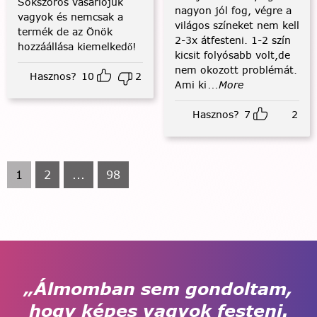
Sokszoros vásárlójuk
nagyon jól fog, végre a
vagyok és nemcsak a
világos színeket nem kell
termék de az Önök
2-3x átfesteni. 1-2 szín
hozzáállása kiemelkedő!
kicsit folyósabb volt,de
nem okozott problémát.
Hasznos?
10
2
Ami ki
...More
Hasznos?
7
2
1
2
...
98
„Álmomban sem gondoltam,
hogy képes vagyok festeni.