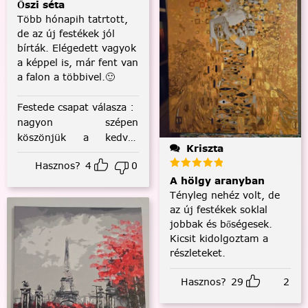
Őszi séta
Több hónapih tatrtott,
de az új festékek jól
bírták. Elégedett vagyok
a képpel is, már fent van
a falon a többivel.🙂
Festede csapat válasza
:
nagyon szépen
köszönjük a kedves
Kriszta
visszajelzést! :)
Hasznos?
4
0
A hölgy aranyban
Tényleg nehéz volt, de
az új festékek soklal
jobbak és bőségesek.
Kicsit kidolgoztam a
részleteket.
Hasznos?
29
2