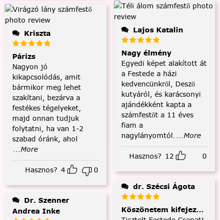
Lajos Katalin
Kriszta
Nagy élmény
Párizs
Egyedi képet alakított át
Nagyon jó
a Festede a házi
kikapcsolódás, amit
kedvencünkről, Desző
bármikor meg lehet
kutyáról, és karácsonyi
szakítani, bezárva a
ajándékként kapta a
festékes tégelyeket,
számfestőt a 11 éves
majd onnan tudjuk
fiam a
folytatni, ha van 1-2
nagylányomtól.
...More
szabad óránk, ahol
...More
Hasznos?
12
0
Hasznos?
4
0
dr. Szécsi Ágota
Dr. Szenner
Köszönetem kifejezése és
Andrea Inke
Tisztelt Festede Csapat!