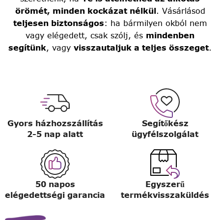
örömét, minden kockázat nélkül
. Vásárlásod
teljesen biztonságos
: ha bármilyen okból nem
vagy elégedett, csak szólj, és
mindenben
segítünk
, vagy
visszautaljuk a teljes összeget
.
Gyors házhozszállítás
Segítőkész
2-5 nap alatt
ügyfélszolgálat
50 napos
Egyszerű
elégedettségi garancia
termékvisszaküldés