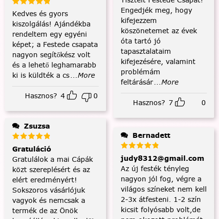
Engedjék meg, hogy
Kedves és gyors
kifejezzem
kiszolgálás! Ajándékba
köszönetemet az évek
rendeltem egy egyéni
óta tartó jó
képet; a Festede csapata
tapasztalataim
nagyon segítőkész volt
kifejezésére, valamint
és a lehető leghamarabb
problémám
ki is küldték a cs
...More
feltárásár
...More
Hasznos?
4
0
Hasznos?
7
0
Zsuzsa
Bernadett
Gratuláció
judy8312@gmail.com
Gratulálok a mai Cápák
Az új festék tényleg
közt szereplésért és az
nagyon jól fog, végre a
elért eredményért!
világos színeket nem kell
Sokszoros vásárlójuk
2-3x átfesteni. 1-2 szín
vagyok és nemcsak a
kicsit folyósabb volt,de
termék de az Önök