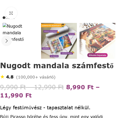
Click to enlarge
Nugodt mandala számfestő
★
4.8
(100,000+ vásárló)
9,990
Ft
–
12,990
Ft
8,990
Ft
–
11,990
Ft
Légy festőművész - tapasztalat nélkül.
Bújj Picasso bőrébe és fess úgy, mint egy valódi