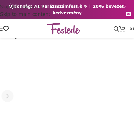
Skip to navigation
Újdonság: AI Varázsszámfestők ✨ | 2
0% bevezető
kedvezmény
Skip to main content
0