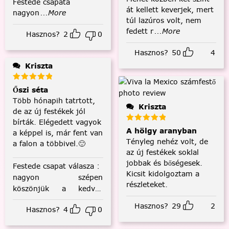
Festede csapata
át kellett keverjek, mert
nagyon
...More
túl lazúros volt, nem
fedett r
...More
Hasznos?
2
0
Hasznos?
50
4
Kriszta
Őszi séta
Több hónapih tatrtott,
Kriszta
de az új festékek jól
bírták. Elégedett vagyok
A hölgy aranyban
a képpel is, már fent van
Tényleg nehéz volt, de
a falon a többivel.🙂
az új festékek soklal
jobbak és bőségesek.
Festede csapat válasza
:
Kicsit kidolgoztam a
nagyon szépen
részleteket.
köszönjük a kedves
visszajelzést! :)
Hasznos?
29
2
Hasznos?
4
0