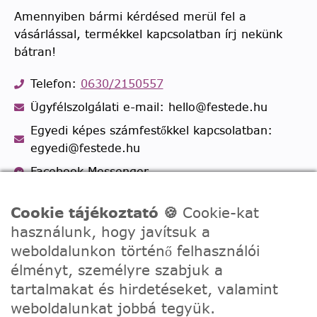
Amennyiben bármi kérdésed merül fel a
vásárlással, termékkel kapcsolatban írj nekünk
bátran!
Telefon:
0630/2150557
Ügyfélszolgálati e-mail: hello@festede.hu
Egyedi képes számfestőkkel kapcsolatban:
egyedi@festede.hu
Facebook Messenger
Csatlakozz 19.000 fős
Facebook csoportunkhoz!
Cookie tájékoztató 🍪
Cookie-kat
használunk, hogy javítsuk a
weboldalunkon történő felhasználói
élményt, személyre szabjuk a
tartalmakat és hirdetéseket, valamint
weboldalunkat jobbá tegyük.