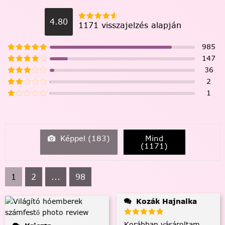
4.80
1171 visszajelzés alapján
985
147
36
2
1
Képpel (
183
)
Mind
(
1171
)
1
2
...
98
Kozák Hajnalka
Korábban vásároltam