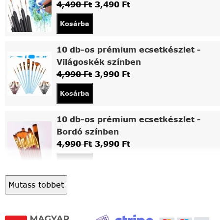
4,490
Ft
3,490
Ft
Kosárba
10 db-os prémium ecsetkészlet -
Világoskék színben
4,990
Ft
3,990
Ft
Kosárba
10 db-os prémium ecsetkészlet -
Bordó színben
4,990
Ft
3,990
Ft
Kosárba
Mutass többet
Asztali fa festőállvány
5,490
Ft
4,490
Ft