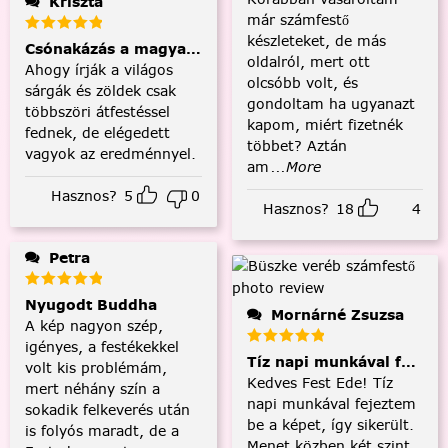
Kriszta
már számfestő
készleteket, de más
Csónakázás a magyar tengeren
oldalról, mert ott
Ahogy írják a világos
olcsóbb volt, és
sárgák és zöldek csak
gondoltam ha ugyanazt
többszöri átfestéssel
kapom, miért fizetnék
fednek, de elégedett
többet? Aztán
vagyok az eredménnyel.
am
...More
Hasznos?
5
0
Hasznos?
18
4
Petra
Nyugodt Buddha
Mornárné Zsuzsa
A kép nagyon szép,
igényes, a festékekkel
Tíz napi munkával fejezt
volt kis problémám,
Kedves Fest Ede! Tíz
mert néhány szín a
napi munkával fejeztem
sokadik felkeverés után
be a képet, így sikerült.
is folyós maradt, de a
Menet közben két szint