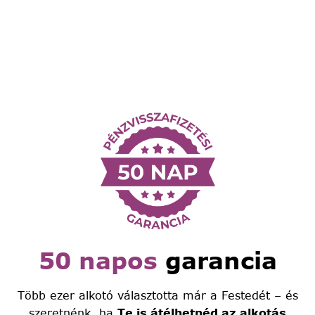
50 napos
garancia
Több ezer alkotó választotta már a Festedét – és
szeretnénk, ha
Te is átélhetnéd az alkotás