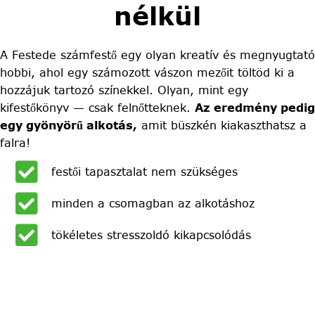
nélkül
A Festede számfestő egy olyan kreatív és megnyugtató
hobbi, ahol egy számozott vászon mezőit töltöd ki a
hozzájuk tartozó színekkel. Olyan, mint egy
kifestőkönyv — csak felnőtteknek.
Az eredmény pedig
egy gyönyörű alkotás,
amit büszkén kiakaszthatsz a
falra!
festői tapasztalat nem szükséges
minden a csomagban az alkotáshoz
tökéletes stresszoldó kikapcsolódás