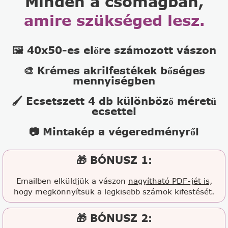
Minden a csomagban,
amire szükséged lesz.
🖼️ 40x50-es előre számozott vászon
🎨 Krémes akrilfestékek bőséges
mennyiségben
🖌️ Ecsetszett 4 db különböző méretű
ecsettel
📷 Mintakép a végeredményről
🎁 BÓNUSZ 1:
Emailben elküldjük a vászon
nagyítható PDF-jét is,
hogy megkönnyítsük a legkisebb számok kifestését.
🎁 BÓNUSZ 2: