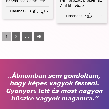
nem okozott problémát.
hozzáállása kiemelkedő!
Ami ki
...More
Hasznos?
10
2
Hasznos?
7
2
1
2
...
98
„Álmomban sem gondoltam,
hogy képes vagyok festeni.
Gyönyörű lett és most nagyon
büszke vagyok magamra.”