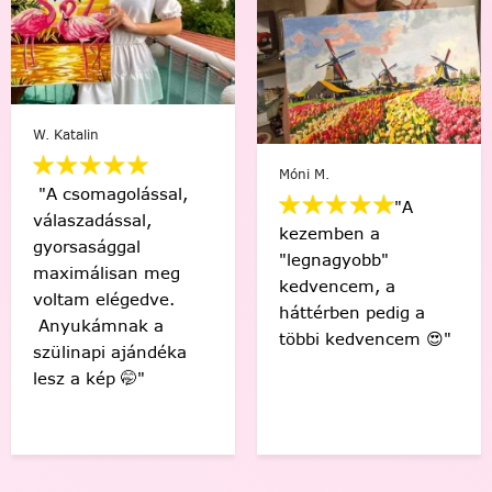
Varga Ági
Móni M.
"A
"Sziasztok! Elkészült
kezemben a
az első! Csodás
"legnagyobb"
érzés, hogy én
kedvencem, a
készítettem ezt a
háttérben pedig a
gyönyörű képet! 🤩
többi kedvencem 😍"
Köszönöm! "