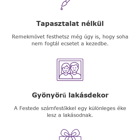
Tapasztalat nélkül
Remekművet festhetsz még úgy is, hogy soha
nem fogtál ecsetet a kezedbe.
Gyönyörű lakásdekor
A Festede számfestőkkel egy különleges éke
lesz a lakásodnak.