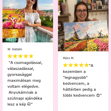
Varga Ági
Barna-S. Barbara
"Engem egy nagyon
"Sziasztok! Elkészült
nehéz időszakon
az első! Csodás
segített át a
érzés, hogy én
festés,megunhatatlan
készítettem ezt a
és szuper a
gyönyörű képet! 🤩
végeredmény!"
Köszönöm! "