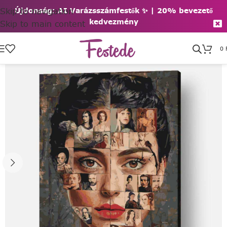
Skip to navigation
Újdonság: AI Varázsszámfestők ✨ | 2
0% bevezető
kedvezmény
Skip to main content
0