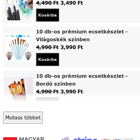
4,490
Ft
3,490
Ft
Kosárba
10 db-os prémium ecsetkészlet -
Világoskék színben
4,990
Ft
3,990
Ft
Kosárba
10 db-os prémium ecsetkészlet -
Bordó színben
4,990
Ft
3,990
Ft
Kosárba
Mutass többet
Asztali fa festőállvány
5,490
Ft
4,490
Ft