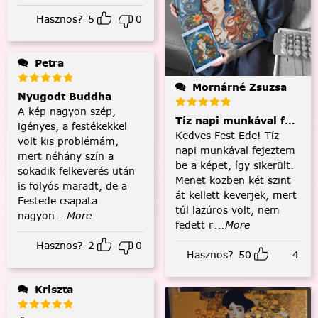
Hasznos?
5
0
Petra
Mornárné Zsuzsa
Nyugodt Buddha
A kép nagyon szép,
Tíz napi munkával fejezt
igényes, a festékekkel
Kedves Fest Ede! Tíz
volt kis problémám,
napi munkával fejeztem
mert néhány szín a
be a képet, így sikerült.
sokadik felkeverés után
Menet közben két szint
is folyós maradt, de a
át kellett keverjek, mert
Festede csapata
túl lazúros volt, nem
nagyon
...More
fedett r
...More
Hasznos?
2
0
Hasznos?
50
4
Kriszta