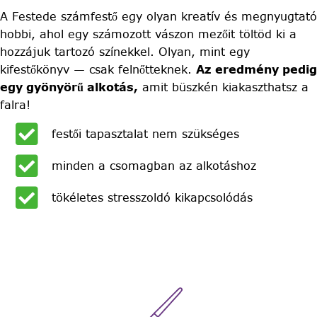
A Festede számfestő egy olyan kreatív és megnyugtató
hobbi, ahol egy számozott vászon mezőit töltöd ki a
hozzájuk tartozó színekkel. Olyan, mint egy
kifestőkönyv — csak felnőtteknek.
Az eredmény pedig
egy gyönyörű alkotás,
amit büszkén kiakaszthatsz a
falra!
festői tapasztalat nem szükséges
minden a csomagban az alkotáshoz
tökéletes stresszoldó kikapcsolódás