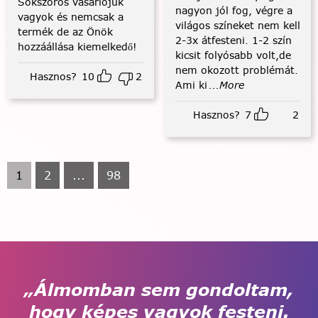
Sokszoros vásárlójuk
nagyon jól fog, végre a
vagyok és nemcsak a
világos színeket nem kell
termék de az Önök
2-3x átfesteni. 1-2 szín
hozzáállása kiemelkedő!
kicsit folyósabb volt,de
nem okozott problémát.
Hasznos?
10
2
Ami ki
...More
Hasznos?
7
2
1
2
...
98
„Álmomban sem gondoltam,
hogy képes vagyok festeni.