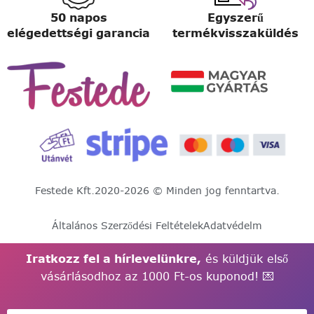
50 napos
Egyszerű
elégedettségi garancia
termékvisszaküldés
Festede Kft.
2020-2026 © Minden jog fenntartva.
Általános Szerződési Feltételek
Adatvédelm
Iratkozz fel a hírlevelünkre,
és küldjük első
vásárlásodhoz az 1000 Ft-os kuponod! 💌