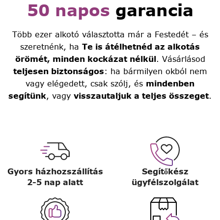
50 napos
garancia
Több ezer alkotó választotta már a Festedét – és
szeretnénk, ha
Te is átélhetnéd az alkotás
örömét, minden kockázat nélkül
. Vásárlásod
teljesen biztonságos
: ha bármilyen okból nem
vagy elégedett, csak szólj, és
mindenben
segítünk
, vagy
visszautaljuk a teljes összeget
.
Gyors házhozszállítás
Segítőkész
2-5 nap alatt
ügyfélszolgálat