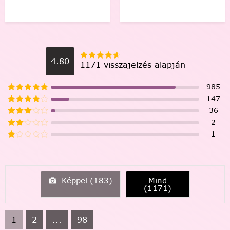
4.80
1171 visszajelzés alapján
985
147
36
2
1
Képpel (
183
)
Mind
(
1171
)
1
2
...
98