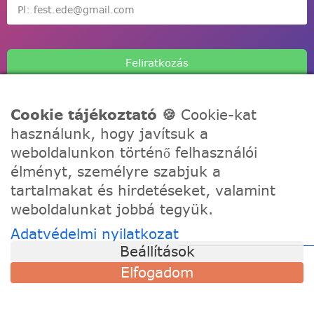
Feliratkozás
Cookie tájékoztató 🍪
Cookie-kat
használunk, hogy javítsuk a
weboldalunkon történő felhasználói
A Festede számozott kifestőkkel te is alkothatsz, akár egy
élményt, személyre szabjuk a
igazi művész! Fesd meg a remekműved korábbi
tartalmakat és hirdetéseket, valamint
tapasztalat nélkül, töltődj fel és fejezd ki a kreativitásod!
weboldalunkat jobbá tegyük.
Adatvédelmi nyilatkozat
TÁMOGATÁS
Beállítások
Szállítási információk
Elfogadom
Visszaküldés és csere
Gyakori kérdések