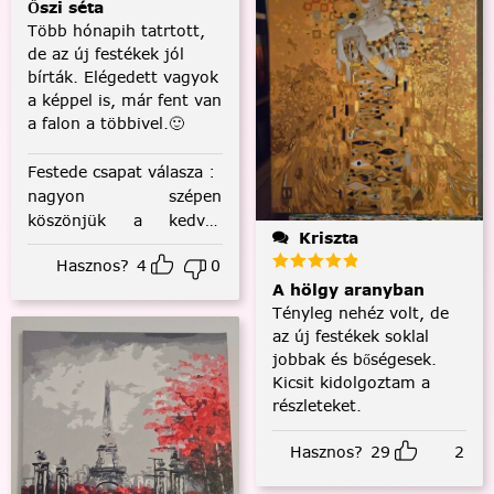
Őszi séta
Több hónapih tatrtott,
de az új festékek jól
bírták. Elégedett vagyok
a képpel is, már fent van
a falon a többivel.🙂
Festede csapat válasza
:
nagyon szépen
köszönjük a kedves
Kriszta
visszajelzést! :)
Hasznos?
4
0
A hölgy aranyban
Tényleg nehéz volt, de
az új festékek soklal
jobbak és bőségesek.
Kicsit kidolgoztam a
részleteket.
Hasznos?
29
2