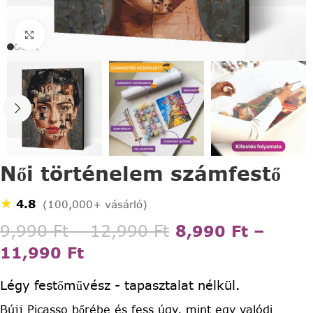
Click to enlarge
Női történelem számfestő
★
4.8
(100,000+ vásárló)
9,990
Ft
–
12,990
Ft
8,990
Ft
–
11,990
Ft
Légy festőművész - tapasztalat nélkül.
Bújj Picasso bőrébe és fess úgy, mint egy valódi