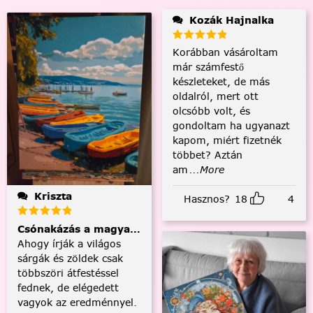
Kozák Hajnalka
Korábban vásároltam
már számfestő
készleteket, de más
oldalról, mert ott
olcsóbb volt, és
gondoltam ha ugyanazt
kapom, miért fizetnék
többet? Aztán
am
...More
Kriszta
Hasznos?
18
4
Csónakázás a magyar tengeren
Ahogy írják a világos
sárgák és zöldek csak
többszöri átfestéssel
fednek, de elégedett
vagyok az eredménnyel.