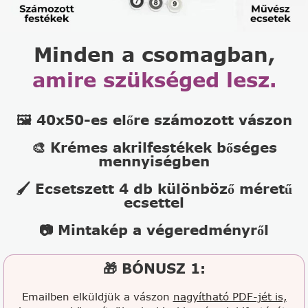
Minden a csomagban,
amire szükséged lesz.
🖼️ 40x50-es előre számozott vászon
🎨 Krémes akrilfestékek bőséges
mennyiségben
🖌️ Ecsetszett 4 db különböző méretű
ecsettel
📷 Mintakép a végeredményről
🎁 BÓNUSZ 1:
Emailben elküldjük a vászon
nagyítható PDF-jét is,