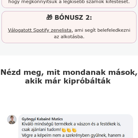
hogy megkönnyítsük a legkisebb számok kifestését.
🎁 BÓNUSZ 2:
Válogatott Spotify zenelista
, ami segít belefeledkezni
az alkotásba.
Nézd meg, mit mondanak mások,
akik már kipróbálták