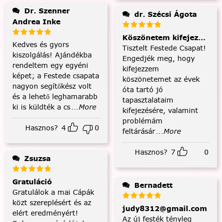
Dr. Szenner
dr. Szécsi Ágota
Andrea Inke
Köszönetem kifejezése és
Kedves és gyors
Tisztelt Festede Csapat!
kiszolgálás! Ajándékba
Engedjék meg, hogy
rendeltem egy egyéni
kifejezzem
képet; a Festede csapata
köszönetemet az évek
nagyon segítőkész volt
óta tartó jó
és a lehető leghamarabb
tapasztalataim
ki is küldték a cs
...More
kifejezésére, valamint
problémám
Hasznos?
4
0
feltárásár
...More
Hasznos?
7
0
Zsuzsa
Gratuláció
Bernadett
Gratulálok a mai Cápák
közt szereplésért és az
judy8312@gmail.com
elért eredményért!
Az új festék tényleg