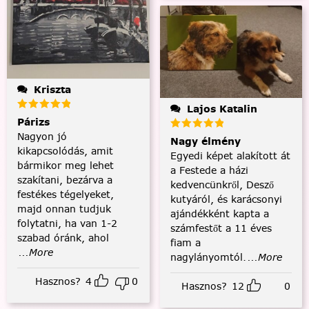
Kriszta
Lajos Katalin
Párizs
Nagyon jó
Nagy élmény
kikapcsolódás, amit
Egyedi képet alakított át
bármikor meg lehet
a Festede a házi
szakítani, bezárva a
kedvencünkről, Desző
festékes tégelyeket,
kutyáról, és karácsonyi
majd onnan tudjuk
ajándékként kapta a
folytatni, ha van 1-2
számfestőt a 11 éves
szabad óránk, ahol
fiam a
...More
nagylányomtól.
...More
Hasznos?
4
0
Hasznos?
12
0