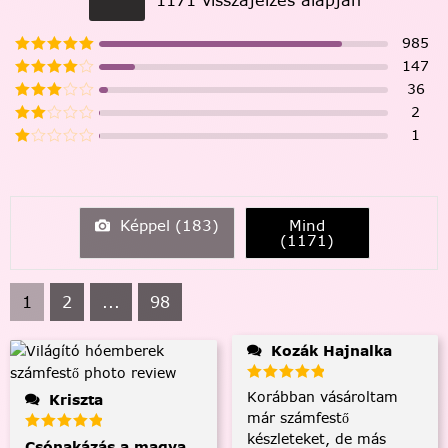
985
147
36
2
1
Képpel (
183
)
Mind
(
1171
)
1
2
...
98
Kozák Hajnalka
Korábban vásároltam
Kriszta
már számfestő
készleteket, de más
Csónakázás a magyar tengeren