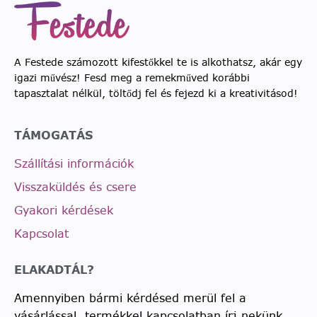
A Festede számozott kifestőkkel te is alkothatsz, akár egy
igazi művész! Fesd meg a remekműved korábbi
tapasztalat nélkül, töltődj fel és fejezd ki a kreativitásod!
TÁMOGATÁS
Szállítási információk
Visszaküldés és csere
Gyakori kérdések
Kapcsolat
ELAKADTÁL?
Amennyiben bármi kérdésed merül fel a
vásárlással, termékkel kapcsolatban írj nekünk