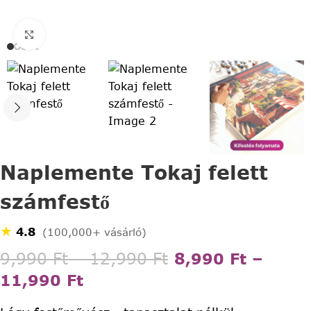
Click to enlarge
Naplemente Tokaj felett
számfestő
★
4.8
(100,000+ vásárló)
9,990
Ft
–
12,990
Ft
8,990
Ft
–
11,990
Ft