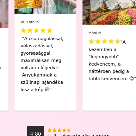
W. Katalin
Móni M.
"A csomagolással,
"A
válaszadással,
kezemben a
gyorsasággal
"legnagyobb"
maximálisan meg
kedvencem, a
voltam elégedve.
háttérben pedig a
Anyukámnak a
többi kedvencem 😍"
szülinapi ajándéka
lesz a kép 🤭"
4.80
1171 visszajelzés alapján