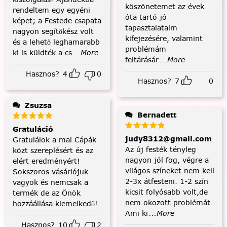
köszönetemet az évek
rendeltem egy egyéni
óta tartó jó
képet; a Festede csapata
tapasztalataim
nagyon segítőkész volt
kifejezésére, valamint
és a lehető leghamarabb
problémám
ki is küldték a cs
...More
feltárásár
...More
Hasznos?
4
0
Hasznos?
7
0
Zsuzsa
Bernadett
Gratuláció
judy8312@gmail.com
Gratulálok a mai Cápák
Az új festék tényleg
közt szereplésért és az
nagyon jól fog, végre a
elért eredményért!
világos színeket nem kell
Sokszoros vásárlójuk
2-3x átfesteni. 1-2 szín
vagyok és nemcsak a
kicsit folyósabb volt,de
termék de az Önök
nem okozott problémát.
hozzáállása kiemelkedő!
Ami ki
...More
Hasznos?
10
2