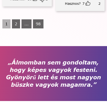
Hasznos?
7
2
1
2
...
98
„Álmomban sem gondoltam,
hogy képes vagyok festeni.
Gyönyörű lett és most nagyon
büszke vagyok magamra.”