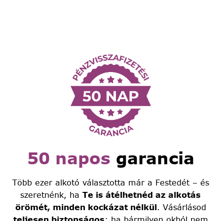
50 napos
garancia
Több ezer alkotó választotta már a Festedét – és
szeretnénk, ha
Te is átélhetnéd az alkotás
örömét, minden kockázat nélkül
. Vásárlásod
teljesen biztonságos
: ha bármilyen okból nem