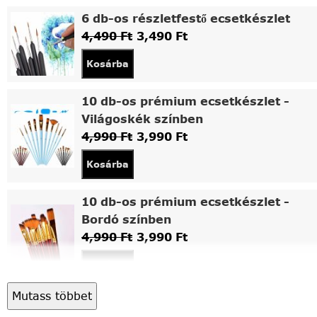
6 db-os részletfestő ecsetkészlet
4,490
Ft
3,490
Ft
Kosárba
10 db-os prémium ecsetkészlet -
Világoskék színben
4,990
Ft
3,990
Ft
Kosárba
10 db-os prémium ecsetkészlet -
Bordó színben
4,990
Ft
3,990
Ft
Kosárba
Mutass többet
Asztali fa festőállvány