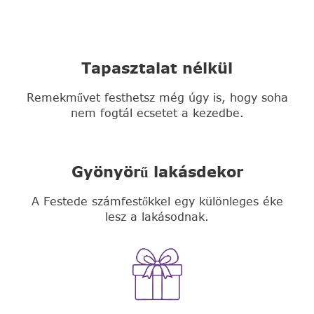
Tapasztalat nélkül
Remekművet festhetsz még úgy is, hogy soha
nem fogtál ecsetet a kezedbe.
Gyönyörű lakásdekor
A Festede számfestőkkel egy különleges éke
lesz a lakásodnak.