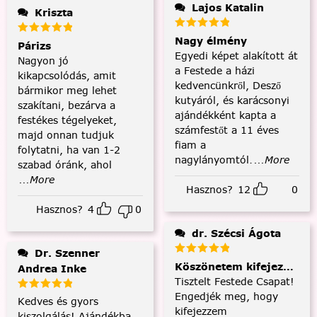
Lajos Katalin
Kriszta
Nagy élmény
Párizs
Egyedi képet alakított át
Nagyon jó
a Festede a házi
kikapcsolódás, amit
kedvencünkről, Desző
bármikor meg lehet
kutyáról, és karácsonyi
szakítani, bezárva a
ajándékként kapta a
festékes tégelyeket,
számfestőt a 11 éves
majd onnan tudjuk
fiam a
folytatni, ha van 1-2
nagylányomtól.
...More
szabad óránk, ahol
...More
Hasznos?
12
0
Hasznos?
4
0
dr. Szécsi Ágota
Dr. Szenner
Köszönetem kifejezése és
Andrea Inke
Tisztelt Festede Csapat!
Engedjék meg, hogy
Kedves és gyors
kifejezzem
kiszolgálás! Ajándékba