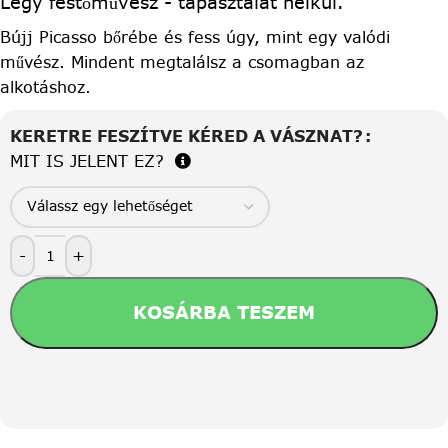
Légy festőművész - tapasztalat nélkül.
Bújj Picasso bőrébe és fess úgy, mint egy valódi
művész. Mindent megtalálsz a csomagban az
alkotáshoz.
KERETRE FESZÍTVE KÉRED A VÁSZNAT?
MIT IS JELENT EZ?
-
+
KOSÁRBA TESZEM