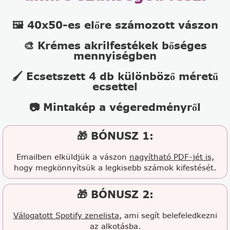
🖼️ 40x50-es előre számozott vászon
🎨 Krémes akrilfestékek bőséges
mennyiségben
🖌️ Ecsetszett 4 db különböző méretű
ecsettel
📷 Mintakép a végeredményről
🎁 BÓNUSZ 1:
Emailben elküldjük a vászon
nagyítható PDF-jét is,
hogy megkönnyítsük a legkisebb számok kifestését.
🎁 BÓNUSZ 2:
Válogatott Spotify zenelista
, ami segít belefeledkezni
az alkotásba.