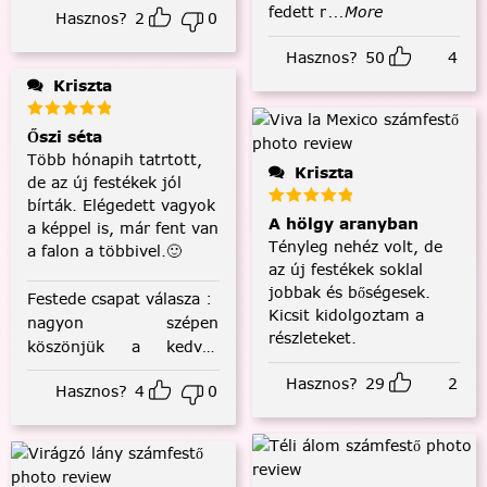
fedett r
...More
Hasznos?
2
0
Hasznos?
50
4
Kriszta
Őszi séta
Több hónapih tatrtott,
Kriszta
de az új festékek jól
bírták. Elégedett vagyok
A hölgy aranyban
a képpel is, már fent van
Tényleg nehéz volt, de
a falon a többivel.🙂
az új festékek soklal
jobbak és bőségesek.
Festede csapat válasza
:
Kicsit kidolgoztam a
nagyon szépen
részleteket.
köszönjük a kedves
visszajelzést! :)
Hasznos?
29
2
Hasznos?
4
0