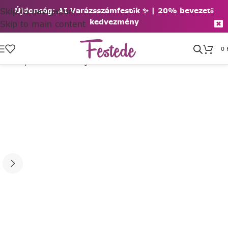
Skip to navigation
Újdonság: AI Varázsszámfestők ✨ | 2
0% bevezető
kedvezmény
Skip to main content
0