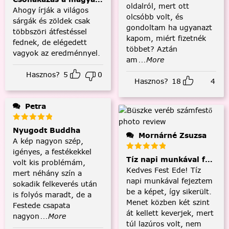
oldalról, mert ott
Ahogy írják a világos
olcsóbb volt, és
sárgák és zöldek csak
gondoltam ha ugyanazt
többszöri átfestéssel
kapom, miért fizetnék
fednek, de elégedett
többet? Aztán
vagyok az eredménnyel.
am
...More
Hasznos?
5
0
Hasznos?
18
4
Petra
Nyugodt Buddha
Mornárné Zsuzsa
A kép nagyon szép,
igényes, a festékekkel
Tíz napi munkával fejezt
volt kis problémám,
Kedves Fest Ede! Tíz
mert néhány szín a
napi munkával fejeztem
sokadik felkeverés után
be a képet, így sikerült.
is folyós maradt, de a
Menet közben két szint
Festede csapata
át kellett keverjek, mert
nagyon
...More
túl lazúros volt, nem