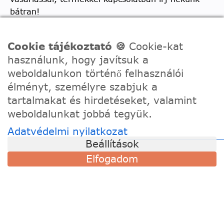
bátran!
Telefon:
0630/2150557
Cookie tájékoztató 🍪
Cookie-kat
Ügyfélszolgálati e-mail: hello@festede.hu
használunk, hogy javítsuk a
Egyedi képes számfestőkkel kapcsolatban:
weboldalunkon történő felhasználói
egyedi@festede.hu
élményt, személyre szabjuk a
Facebook Messenger
tartalmakat és hirdetéseket, valamint
weboldalunkat jobbá tegyük.
Csatlakozz 19.000 fős
Facebook csoportunkhoz!
Adatvédelmi nyilatkozat
Beállítások
Elfogadom