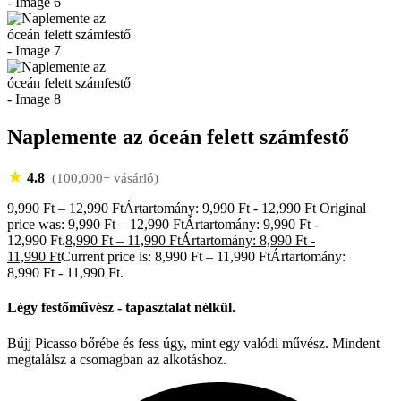
Naplemente az óceán felett számfestő
★
4.8
(100,000+ vásárló)
9,990
Ft
–
12,990
Ft
Ártartomány: 9,990 Ft - 12,990 Ft
Original
price was: 9,990 Ft – 12,990 FtÁrtartomány: 9,990 Ft -
12,990 Ft.
8,990
Ft
–
11,990
Ft
Ártartomány: 8,990 Ft -
11,990 Ft
Current price is: 8,990 Ft – 11,990 FtÁrtartomány:
8,990 Ft - 11,990 Ft.
Légy festőművész - tapasztalat nélkül.
Bújj Picasso bőrébe és fess úgy, mint egy valódi művész. Mindent
megtalálsz a csomagban az alkotáshoz.