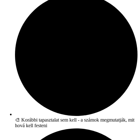
🎨 Korábbi tapasztalat sem kell - a számok megmutatják, mit
hová kell festeni