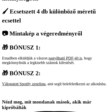
🖌️ Ecsetszett 4 db különböző méretű
ecsettel
📷 Mintakép a végeredményről
🎁 BÓNUSZ 1:
Emailben elküldjük a vászon
nagyítható PDF-jét is,
hogy
megkönnyítsük a legkisebb számok kifestését.
🎁 BÓNUSZ 2:
Válogatott Spotify zenelista
, ami segít belefeledkezni az alkotásba.
Nézd meg, mit mondanak mások, akik már
kipróbálták