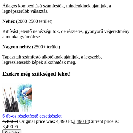
Átlagos kompexitású számfestők, mindenkinek ajánljuk, a
legnépszerűbb választás.
Nehéz
(2000-2500 terület)
Kihívást jelentő nehézségi fok, de részletes, gyönyörű végeredmény
a munka gyümölcse.
Nagyon nehéz
(2500+ terület)
Tapasztalt számfestő alkotóknak ajánljuk, a legszebb,
legrészletesebb képek alkothatóak meg.
Ezekre még szükséged lehet!
6 db-os részletfestő ecsetkészlet
4,490
Ft
Original price was: 4,490 Ft.
3,490
Ft
Current price is:
3,490 Ft.
Kosárba