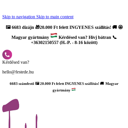
Újdonság: AI Varázsszámfestők ✨ | 2
0% bevezető kedvezmény
Skip to navigation
Skip to main content
🖼️
6683 dizájn 🎁20.000 Ft felett INGYENES szállítás!
🚚
🤩
Magyar gyártmány
Kérdésed van? Hívj bátran 📞
+36302150557 (H.-P. - 8-16 között)
Kérdésed van?
hello@festede.hu
6683 számfestő 🖼️ 20.000 Ft felett INGYENES szállítás! 🚚 Magyar
gyártmány