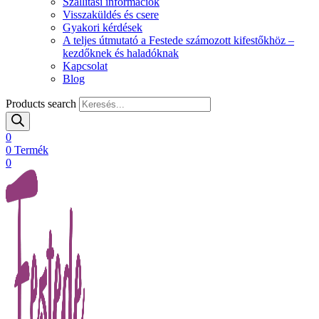
Szállítási információk
Visszaküldés és csere
Gyakori kérdések
A teljes útmutató a Festede számozott kifestőkhöz –
kezdőknek és haladóknak
Kapcsolat
Blog
Products search
0
0
Termék
0