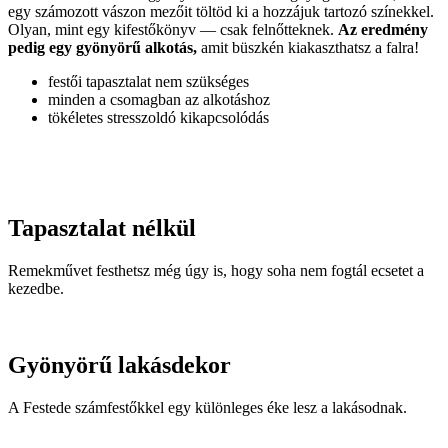
egy számozott vászon mezőit töltöd ki a hozzájuk tartozó színekkel.
Olyan, mint egy kifestőkönyv — csak felnőtteknek.
Az eredmény
pedig egy gyönyörű alkotás,
amit büszkén kiakaszthatsz a falra!
festői tapasztalat nem szükséges
minden a csomagban az alkotáshoz
tökéletes stresszoldó kikapcsolódás
Tapasztalat nélkül
Remekművet festhetsz még úgy is, hogy soha nem fogtál ecsetet a
kezedbe.
Gyönyörű lakásdekor
A Festede számfestőkkel egy különleges éke lesz a lakásodnak.