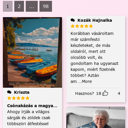
1
2
...
98
Kozák Hajnalka
Korábban vásároltam
már számfestő
készleteket, de más
oldalról, mert ott
olcsóbb volt, és
gondoltam ha ugyanazt
kapom, miért fizetnék
többet? Aztán
am
...More
Kriszta
Hasznos?
18
4
Csónakázás a magyar tengeren
Ahogy írják a világos
sárgák és zöldek csak
többszöri átfestéssel