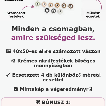
Minden a csomagban,
amire szükséged lesz.
🖼️ 40x50-es előre számozott vászon
🎨 Krémes akrilfestékek bőséges
mennyiségben
🖌️ Ecsetszett 4 db különböző méretű
ecsettel
📷 Mintakép a végeredményről
🎁 BÓNUSZ 1: