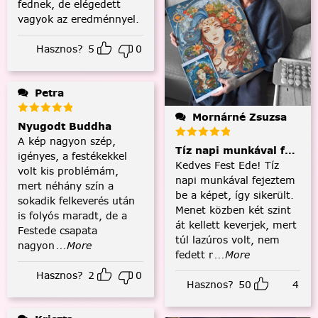
fednek, de elégedett
vagyok az eredménnyel.
Hasznos?
5
0
Petra
Mornárné Zsuzsa
Nyugodt Buddha
A kép nagyon szép,
Tíz napi munkával fejezt
igényes, a festékekkel
Kedves Fest Ede! Tíz
volt kis problémám,
napi munkával fejeztem
mert néhány szín a
be a képet, így sikerült.
sokadik felkeverés után
Menet közben két szint
is folyós maradt, de a
át kellett keverjek, mert
Festede csapata
túl lazúros volt, nem
nagyon
...More
fedett r
...More
Hasznos?
2
0
Hasznos?
50
4