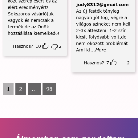
közt szereplésért és az
judy8312@gmail.com
elért eredményért!
Az új festék tényleg
Sokszoros vásárlójuk
nagyon jól fog, végre a
vagyok és nemcsak a
világos színeket nem kell
termék de az Önök
2-3x átfesteni. 1-2 szín
hozzáállása kiemelkedő!
kicsit folyósabb volt,de
nem okozott problémát.
Hasznos?
10
2
Ami ki
...More
Hasznos?
7
2
1
2
...
98