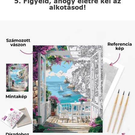
5. Figyeld, ahogy életre kel az
alkotásod!