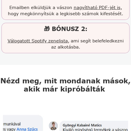
Emailben elküldjük a vászon
nagyítható PDF-jét is,
hogy megkönnyítsük a legkisebb számok kifestését.
🎁 BÓNUSZ 2:
Válogatott Spotify zenelista
, ami segít belefeledkezni
az alkotásba.
Nézd meg, mit mondanak mások,
akik már kipróbálták