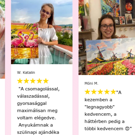
W. Katalin
Móni M.
"A csomagolással,
"A
válaszadással,
kezemben a
gyorsasággal
"legnagyobb"
maximálisan meg
kedvencem, a
voltam elégedve.
háttérben pedig a
Anyukámnak a
többi kedvencem 😍"
szülinapi ajándéka