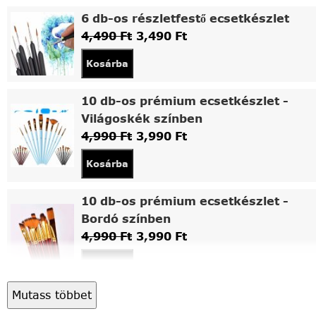
6 db-os részletfestő ecsetkészlet
4,490
Ft
3,490
Ft
Kosárba
10 db-os prémium ecsetkészlet -
Világoskék színben
4,990
Ft
3,990
Ft
Kosárba
10 db-os prémium ecsetkészlet -
Bordó színben
4,990
Ft
3,990
Ft
Kosárba
Mutass többet
Asztali fa festőállvány