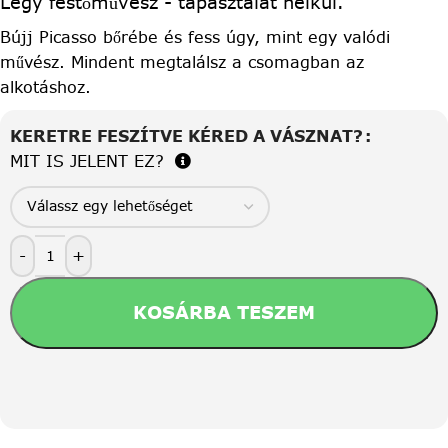
Légy festőművész - tapasztalat nélkül.
Bújj Picasso bőrébe és fess úgy, mint egy valódi
művész. Mindent megtalálsz a csomagban az
alkotáshoz.
KERETRE FESZÍTVE KÉRED A VÁSZNAT?
MIT IS JELENT EZ?
-
+
KOSÁRBA TESZEM