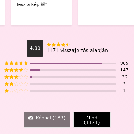
lesz a kép 🤭"
4.80
1171 visszajelzés alapján
985
147
36
2
1
Képpel (
183
)
Mind
(
1171
)