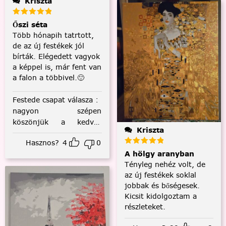
Kriszta
Őszi séta
Több hónapih tatrtott,
de az új festékek jól
bírták. Elégedett vagyok
a képpel is, már fent van
a falon a többivel.🙂
Festede csapat válasza
:
nagyon szépen
köszönjük a kedves
Kriszta
visszajelzést! :)
Hasznos?
4
0
A hölgy aranyban
Tényleg nehéz volt, de
az új festékek soklal
jobbak és bőségesek.
Kicsit kidolgoztam a
részleteket.