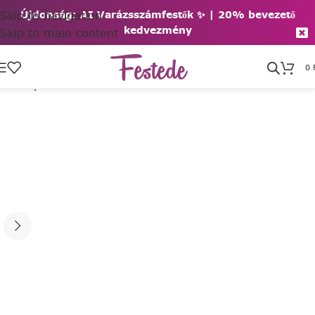
Skip to navigation
Újdonság: AI Varázsszámfestők ✨ | 2
0% bevezető
kedvezmény
Skip to main content
0