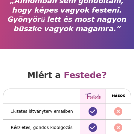
„Álmomban sem gondoltam,
hogy képes vagyok festeni.
Gyönyörű lett és most nagyon
büszke vagyok magamra.”
Miért a
Festede?
MÁSOK
Előzetes látványterv emailben
Részletes, gondos kidolgozás