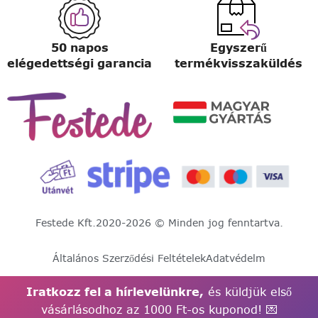
50 napos
Egyszerű
elégedettségi garancia
termékvisszaküldés
Festede Kft.
2020-2026 © Minden jog fenntartva.
Általános Szerződési Feltételek
Adatvédelm
Iratkozz fel a hírlevelünkre,
és küldjük első
vásárlásodhoz az 1000 Ft-os kuponod! 💌