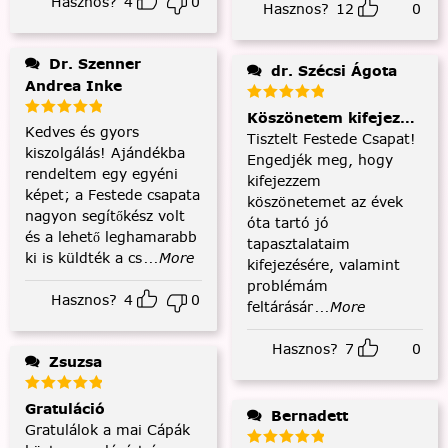
Hasznos?
4
0
Hasznos?
12
0
Dr. Szenner
dr. Szécsi Ágota
Andrea Inke
Köszönetem kifejezése és
Kedves és gyors
Tisztelt Festede Csapat!
kiszolgálás! Ajándékba
Engedjék meg, hogy
rendeltem egy egyéni
kifejezzem
képet; a Festede csapata
köszönetemet az évek
nagyon segítőkész volt
óta tartó jó
és a lehető leghamarabb
tapasztalataim
ki is küldték a cs
...More
kifejezésére, valamint
problémám
Hasznos?
4
0
feltárásár
...More
Hasznos?
7
0
Zsuzsa
Gratuláció
Bernadett
Gratulálok a mai Cápák