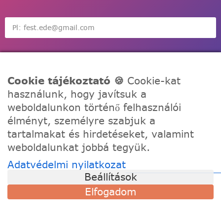
Feliratkozás
Cookie tájékoztató 🍪
Cookie-kat
használunk, hogy javítsuk a
weboldalunkon történő felhasználói
élményt, személyre szabjuk a
tartalmakat és hirdetéseket, valamint
A Festede számozott kifestőkkel te is alkothatsz, akár egy
weboldalunkat jobbá tegyük.
igazi művész! Fesd meg a remekműved korábbi
tapasztalat nélkül, töltődj fel és fejezd ki a kreativitásod!
Adatvédelmi nyilatkozat
Beállítások
TÁMOGATÁS
Elfogadom
Szállítási információk