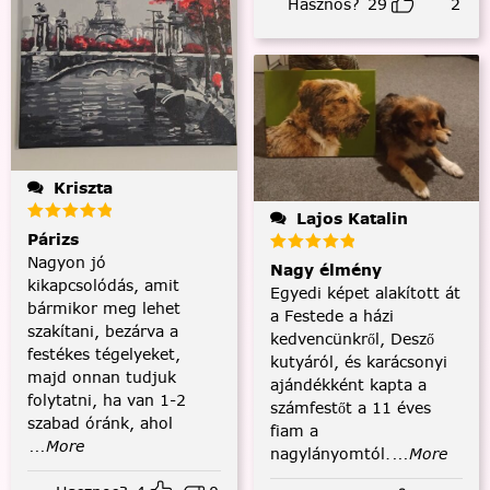
Hasznos?
29
2
Kriszta
Lajos Katalin
Párizs
Nagyon jó
Nagy élmény
kikapcsolódás, amit
Egyedi képet alakított át
bármikor meg lehet
a Festede a házi
szakítani, bezárva a
kedvencünkről, Desző
festékes tégelyeket,
kutyáról, és karácsonyi
majd onnan tudjuk
ajándékként kapta a
folytatni, ha van 1-2
számfestőt a 11 éves
szabad óránk, ahol
fiam a
...More
nagylányomtól.
...More