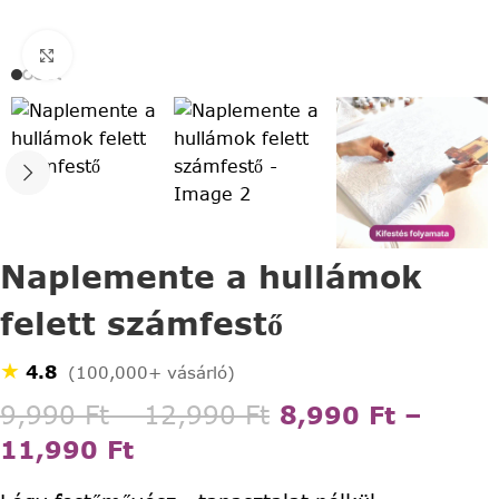
Click to enlarge
Naplemente a hullámok
felett számfestő
★
4.8
(100,000+ vásárló)
9,990
Ft
–
12,990
Ft
8,990
Ft
–
11,990
Ft