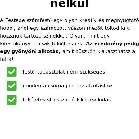
nélkül
A Festede számfestő egy olyan kreatív és megnyugtató
hobbi, ahol egy számozott vászon mezőit töltöd ki a
hozzájuk tartozó színekkel. Olyan, mint egy
kifestőkönyv — csak felnőtteknek.
Az eredmény pedig
egy gyönyörű alkotás,
amit büszkén kiakaszthatsz a
falra!
festői tapasztalat nem szükséges
minden a csomagban az alkotáshoz
tökéletes stresszoldó kikapcsolódás