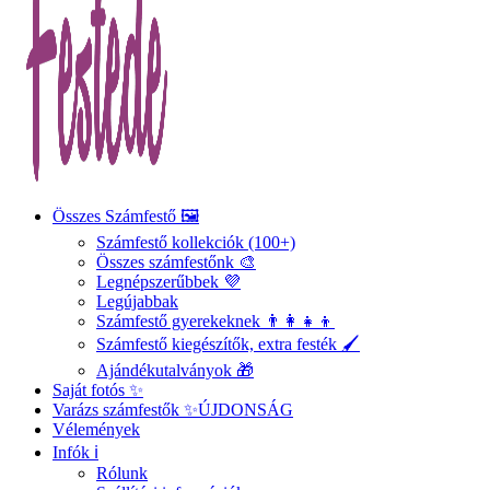
Összes Számfestő 🖼️
Számfestő kollekciók (100+)
Összes számfestőnk 🎨
Legnépszerűbbek 💜
Legújabbak
Számfestő gyerekeknek 👨‍👩‍👧‍👦
Számfestő kiegészítők, extra festék 🖌️
Ajándékutalványok 🎁
Saját fotós ✨
Varázs számfestők ✨
ÚJDONSÁG
Vélemények
Infók ℹ️
Rólunk