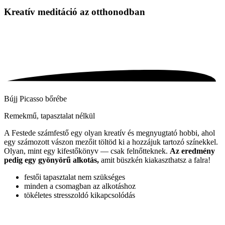
Kreatív meditáció
az otthonodban
Bújj Picasso bőrébe
Remekmű, tapasztalat nélkül
A Festede számfestő egy olyan kreatív és megnyugtató hobbi, ahol
egy számozott vászon mezőit töltöd ki a hozzájuk tartozó színekkel.
Olyan, mint egy kifestőkönyv — csak felnőtteknek.
Az eredmény
pedig egy gyönyörű alkotás,
amit büszkén kiakaszthatsz a falra!
festői tapasztalat nem szükséges
minden a csomagban az alkotáshoz
tökéletes stresszoldó kikapcsolódás