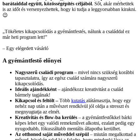
barátaiddal együtt, közösségépítés céljából
. Sőt, akár mérhetitek
is az időt és versenyezhettek, hogy ki tudja a leggyorsabban kirakni.
😉
„Tökéletes kikapcsolódás a gyémántfestés, nálunk a családdal ez
már heti program lett!”
– Egy elégedett vásárló
A gyémántfestő előnyei
Nagyszerű családi program
– mivel nincs szükség korábbi
tapasztalatra, így az egész család számára nagyszerű
kikapcsolódás.
Ideális ajándékként
– ajándékozz kreativitást a család
bármely tagjának!
Kikapcsol és feltölt –
Több
kutatás
alátámasztja, hogy egy
nehéz nap után a művészet rendkívül jól oldja a stresszt és
megnyugtatja az elmét.
Kreativitás és flow-ba kerülés
– a gyémántfestőkkel bárki
képes lehet egy valódi remekművet alkotni, ezalatt pedig egy
nyugodtabb, fókuszáltabb mentális állapotba kerülhet.
Az otthonod saját műveddel szépül
– miután megalkottad a
műved, büszkén rakd ki a faladra, hogy mindenki lássa az