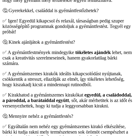
hogy mely gyémánt mely területekre legyen felhasználva.
🤔 Gyerekekkel, családdal is gyémántfestőzhetek?
✅ Igen! Egyedül kikapcsol és relaxál, társaságban pedig szuper
közösségépítő programnak gondoljuk a gyémántfestést. Tegyél egy
próbát!
🤔 Kinek ajánljátok a gyémántfestést?
✅ A gyémántfestmények mindegyike
tökéletes ajándék
lehet, nem
csak a kreativitás szerelmeseinek, hanem gyakorlatilag bárki
számára.
✅ A gyémántszemes kirakók ideális kikapcsolódást nyújtanak,
csökkentik a stresszt, ellazítják az elmét, így tökéletes lehetőség,
hogy kiszakadj kicsit a mindennapi rutinodból.
✅ Kirakhatod a gyémántszemes kirakókat
egyedül, a
családoddal,
a pároddal, a barátaiddal együtt
, sőt, akár mérhetitek is az időt és
versenyezhettek, hogy ki tudja a leggyorsabban kirakni.
🤔 Mennyire nehéz a gyémántfestés?
✅ Egyáltalán nem nehéz egy gyémántszemes kirakó elkészítése,
bárki ki tudja rakni mely természetesen sok örömöt csempészhet a