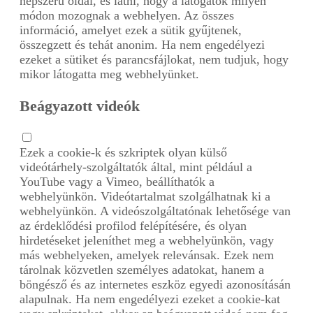
népszerű oldal, és látni, hogy a látogatók milyen
módon mozognak a webhelyen. Az összes
információ, amelyet ezek a sütik gyűjtenek,
összegzett és tehát anonim. Ha nem engedélyezi
ezeket a sütiket és parancsfájlokat, nem tudjuk, hogy
mikor látogatta meg webhelyünket.
Beágyazott videók
Ezek a cookie-k és szkriptek olyan külső
videótárhely-szolgáltatók által, mint például a
YouTube vagy a Vimeo, beállíthatók a
webhelyünkön. Videótartalmat szolgálhatnak ki a
webhelyünkön. A videószolgáltatónak lehetősége van
az érdeklődési profilod felépítésére, és olyan
hirdetéseket jeleníthet meg a webhelyünkön, vagy
más webhelyeken, amelyek relevánsak. Ezek nem
tárolnak közvetlen személyes adatokat, hanem a
böngésző és az internetes eszköz egyedi azonosításán
alapulnak. Ha nem engedélyezi ezeket a cookie-kat