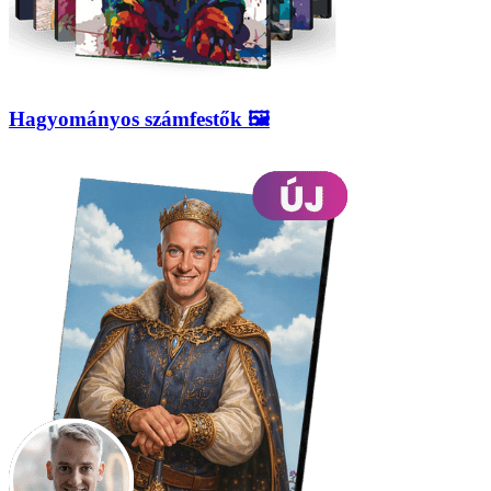
Hagyományos számfestők 🖼️