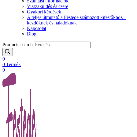
Szállítási információk
Visszaküldés és csere
Gyakori kérdések
A teljes útmutató a Festede számozott kifestőkhöz –
kezdőknek és haladóknak
Kapcsolat
Blog
Products search
0
0
Termék
0