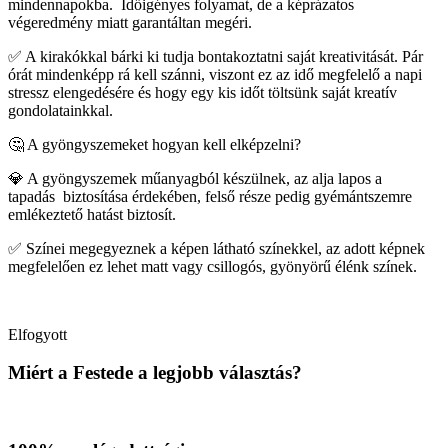
mindennapokba. Időigényes folyamat, de a képrázatos
végeredmény miatt garantáltan megéri.
✅ A kirakókkal bárki ki tudja bontakoztatni saját kreativitását. Pár
órát mindenképp rá kell szánni, viszont ez az idő megfelelő a napi
stressz elengedésére és hogy egy kis időt töltsünk saját kreatív
gondolatainkkal.
🤔 A gyöngyszemeket hogyan kell elképzelni?
💎 A gyöngyszemek műanyagból készülnek, az
alja lapos a
tapadás
biztosítása érdekében, felső része pedig gyémántszemre
emlékeztető hatást biztosít.
✅ Színei megegyeznek a képen látható színekkel, az adott képnek
megfelelően ez lehet matt vagy csillogós, gyönyörű élénk színek.
Elfogyott
Miért a Festede a legjobb választás?