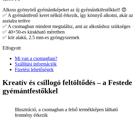
Alkoss gyönyörű gyémántképeket az új gyémántkifestőkkel! 😍
✅ A gyémántfestő keret nélkül érkezik, így könnyű alkotni, akár az
asztalra terítve
✅ A csomagban mindent megtalálsz, ami az alkotáshoz szükséges
✅ 40×50-es kirakható méretben
✅ kör alakú, 2.5 mm-es gyöngyszemek
Elfogyott
Mi van a csomagban?
Szállítási információk
Fizetési lehetőségek
Kreatív és csillogó feltöltődés – a Festede
gyémántfestőkkel
Illusztráció, a csomagban a felső termékképen látható
festmény érkezik