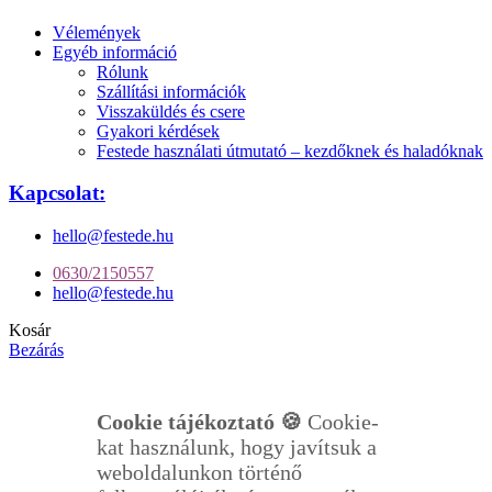
Vélemények
Egyéb információ
Rólunk
Szállítási információk
Visszaküldés és csere
Gyakori kérdések
Festede használati útmutató – kezdőknek és haladóknak
Kapcsolat:
hello@festede.hu
0630/2150557
hello@festede.hu
Kosár
Bezárás
Cookie tájékoztató 🍪
Cookie-
kat használunk, hogy javítsuk a
weboldalunkon történő