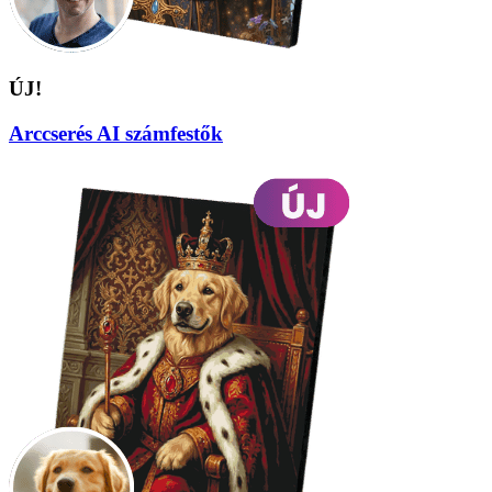
ÚJ!
Arccserés AI számfestők