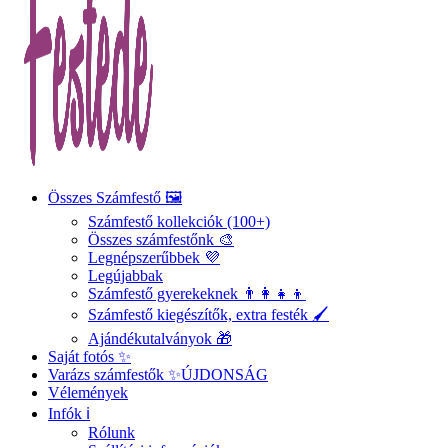
Összes Számfestő 🖼️
Számfestő kollekciók (100+)
Összes számfestőnk 🎨
Legnépszerűbbek 💜
Legújabbak
Számfestő gyerekeknek 👨‍👩‍👧‍👦
Számfestő kiegészítők, extra festék 🖌️
Ajándékutalványok 🎁
Saját fotós ✨
Varázs számfestők ✨
ÚJDONSÁG
Vélemények
Infók ℹ️
Rólunk