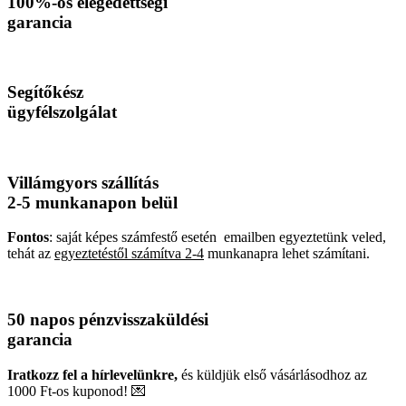
100%-os elégedettségi
garancia
Segítőkész
ügyfélszolgálat
Villámgyors szállítás
2-5 munkanapon belül
Fontos
: saját képes számfestő esetén emailben egyeztetünk veled,
tehát az
egyeztetéstől számítva 2-4
munkanapra lehet számítani.
50 napos pénzvisszaküldési
garancia
Iratkozz fel a hírlevelünkre,
és küldjük első vásárlásodhoz az
1000 Ft-os kuponod! 💌