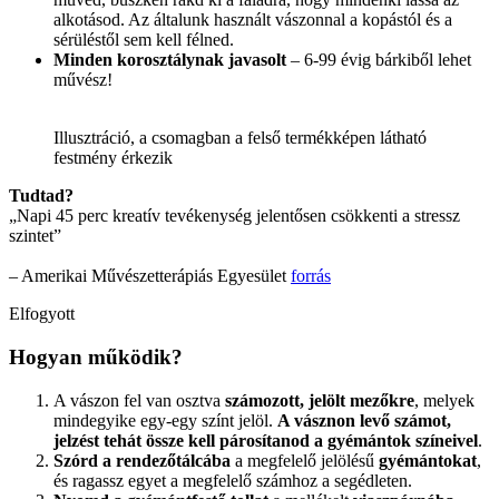
alkotásod. Az általunk használt vászonnal a kopástól és a
sérüléstől sem kell félned.
Minden korosztálynak javasolt
– 6-99 évig bárkiből lehet
művész!
Illusztráció, a csomagban a felső termékképen látható
festmény érkezik
Tudtad?
„Napi 45 perc kreatív tevékenység jelentősen csökkenti a stressz
szintet”
– Amerikai Művészetterápiás Egyesület
forrás
Elfogyott
Hogyan működik?
A vászon fel van osztva
számozott, jelölt mezőkre
, melyek
mindegyike egy-egy színt jelöl.
A vásznon levő számot,
jelzést tehát össze kell párosítanod a gyémántok színeivel
.
Szórd a rendezőtálcába
a megfelelő jelölésű
gyémántokat
,
és ragassz egyet a megfelelő számhoz a segédleten.