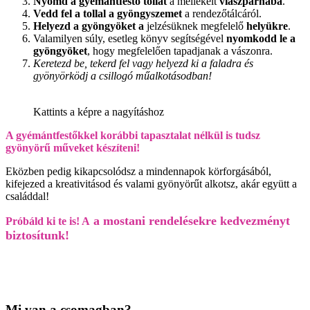
Nyomd a gyémántfestő tollat
a mellékelt
viaszpárnába
.
Vedd fel a tollal a gyöngyszemet
a rendezőtálcáról.
Helyezd a gyöngyöket a
jelzésüknek megfelelő
helyükre
.
Valamilyen súly, esetleg könyv segítségével
nyomkodd le a
gyöngyöket
, hogy megfelelően tapadjanak a vászonra.
Keretezd be, tekerd fel vagy helyezd ki a faladra és
gyönyörködj a csillogó műalkotásodban!
Kattints a képre a nagyításhoz
A gyémántfestőkkel korábbi tapasztalat nélkül is tudsz
gyönyörű műveket készíteni!
Eközben pedig kikapcsolódsz a mindennapok körforgásából,
kifejezed a kreativitásod és valami gyönyörűt alkotsz, akár együtt a
családdal!
a mostani rendelésekre kedvezményt
Próbáld ki te is! A
biztosítunk!
Mi van a csomagban?