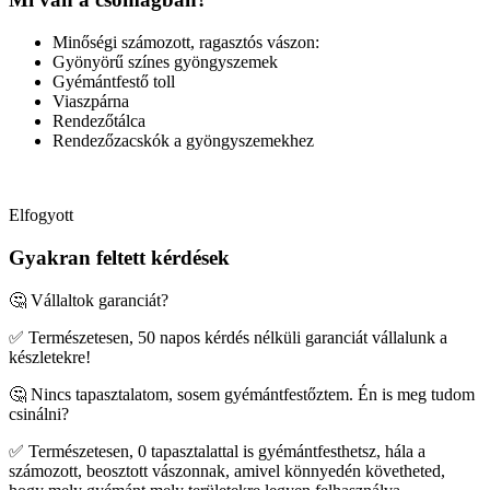
Minőségi számozott, ragasztós vászon:
Gyönyörű színes gyöngyszemek
Gyémántfestő toll
Viaszpárna
Rendezőtálca
Rendezőzacskók a gyöngyszemekhez
Elfogyott
Gyakran feltett kérdések
🤔 Vállaltok garanciát?
✅ Természetesen, 50 napos kérdés nélküli garanciát vállalunk a
készletekre!
🤔 Nincs tapasztalatom, sosem gyémántfestőztem. Én is meg tudom
csinálni?
✅ Természetesen, 0 tapasztalattal is gyémántfesthetsz, hála a
számozott, beosztott vászonnak, amivel könnyedén követheted,