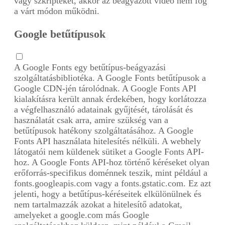
vagy szkripteket, akkor az beágyazott videó nem fog
a várt módon működni.
Google betűtípusok
A Google Fonts egy betűtípus-beágyazási
szolgáltatásbibliotéka. A Google Fonts betűtípusok a
Google CDN-jén tárolódnak. A Google Fonts API
kialakításra került annak érdekében, hogy korlátozza
a végfelhasználó adatainak gyűjtését, tárolását és
használatát csak arra, amire szükség van a
betűtípusok hatékony szolgáltatásához. A Google
Fonts API használata hitelesítés nélküli. A webhely
látogatói nem küldenek sütiket a Google Fonts API-
hoz. A Google Fonts API-hoz történő kéréseket olyan
erőforrás-specifikus doménnek teszik, mint például a
fonts.googleapis.com vagy a fonts.gstatic.com. Ez azt
jelenti, hogy a betűtípus-kéréseitek elkülönülnek és
nem tartalmazzák azokat a hitelesítő adatokat,
amelyeket a google.com más Google