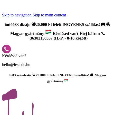
Újdonság: AI Varázsszámfestők ✨ | 2
0% bevezető kedvezmény
Skip to navigation
Skip to main content
🖼️
6683 dizájn 🎁20.000 Ft felett INGYENES szállítás!
🚚
🤩
Magyar gyártmány
Kérdésed van? Hívj bátran 📞
+36302150557 (H.-P. - 8-16 között)
Kérdésed van?
hello@festede.hu
6683 számfestő 🖼️ 20.000 Ft felett INGYENES szállítás! 🚚 Magyar
gyártmány