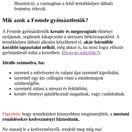
Illusztráció, a csomagban a felső termékképen látható
festmény érkezik
Mik azok a Festede gyémántfestők?
A Festede gyémántfestők
kreatív és megnyugtató
élményt
nyújtanak, segítenek kikapcsolni a stresszes hétköznapokból. A
termékképen látható alkotást készítheted el,
akár bármiféle
korábbi tapasztalat nélkül
, még akkor is, ha most fogsz először
gyémántfestő tollat a kezedben. (
Hogyan működik?
)
Ideális számodra, ha:
szereted a művészetet és valami újat szeretnél kipróbálni,
szeretnél egy kis csillogást vinni a mindennapok
szürkeségébe,
szeretnéd oldani a stresszt és feltöltődni,
kreatív élményt ajándékoznál magadnak, vagy családodnak.
Figyelem:
hogy termékünket könnyebben megismerjétek, a
mostani
rendelésekre
kedvezményt biztosítunk.
Ne maradj le a kedvezményről, rendeld meg még ma!