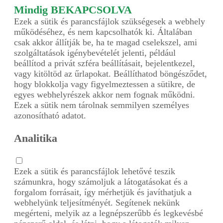
Mindig BEKAPCSOLVA
Ezek a sütik és parancsfájlok szükségesek a webhely
működéséhez, és nem kapcsolhatók ki. Általában
csak akkor állítják be, ha te magad cselekszel, ami
szolgáltatások igénybevételét jelenti, például
beállítod a privát szféra beállításait, bejelentkezel,
vagy kitöltöd az űrlapokat. Beállíthatod böngésződet,
hogy blokkolja vagy figyelmeztessen a sütikre, de
egyes webhelyrészek akkor nem fognak működni.
Ezek a sütik nem tárolnak semmilyen személyes
azonosítható adatot.
Analitika
Ezek a sütik és parancsfájlok lehetővé teszik
számunkra, hogy számoljuk a látogatásokat és a
forgalom forrásait, így mérhetjük és javíthatjuk a
webhelyünk teljesítményét. Segítenek nekünk
megérteni, melyik az a legnépszerűbb és legkevésbé