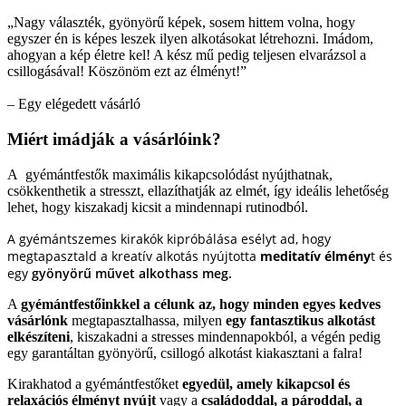
„Nagy választék, gyönyörű képek, sosem hittem volna, hogy
egyszer én is képes leszek ilyen alkotásokat létrehozni. Imádom,
ahogyan a kép életre kel! A kész mű pedig teljesen elvarázsol a
csillogásával! Köszönöm ezt az élményt!”
– Egy elégedett vásárló
Miért imádják a vásárlóink?
A gyémántfestők maximális kikapcsolódást nyújthatnak,
csökkenthetik a stresszt, ellazíthatják az elmét, így ideális lehetőség
lehet, hogy kiszakadj kicsit a mindennapi rutinodból.
A gyémántszemes kirakók kipróbálása esélyt ad, hogy
megtapasztald a kreatív alkotás nyújtotta
meditatív élmény
t és
egy
gyönyörű művet alkothass meg.
A
gyémántfestőinkkel a célunk az, hogy minden egyes kedves
vásárlónk
megtapasztalhassa, milyen
egy fantasztikus alkotást
elkészíteni
, kiszakadni a stresses mindennapokból, a végén pedig
egy garantáltan gyönyörű, csillogó alkotást kiakasztani a falra!
Kirakhatod a gyémántfestőket
egyedül, amely kikapcsol és
relaxációs élményt nyújt
vagy a
családoddal, a pároddal, a