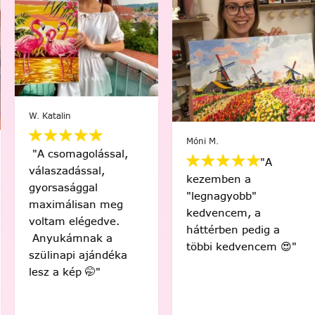
W. Katalin
Móni M.
"A csomagolással,
"A
válaszadással,
kezemben a
gyorsasággal
"legnagyobb"
maximálisan meg
kedvencem, a
voltam elégedve.
háttérben pedig a
Anyukámnak a
többi kedvencem 😍"
szülinapi ajándéka
lesz a kép 🤭"