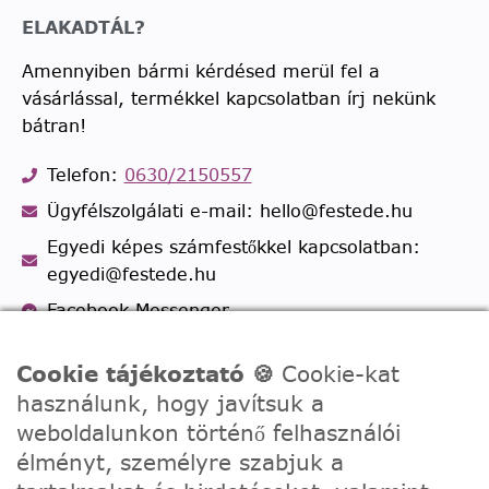
ELAKADTÁL?
Amennyiben bármi kérdésed merül fel a
vásárlással, termékkel kapcsolatban írj nekünk
bátran!
Telefon:
0630/2150557
Ügyfélszolgálati e-mail: hello@festede.hu
Egyedi képes számfestőkkel kapcsolatban:
egyedi@festede.hu
Facebook Messenger
Csatlakozz 19.000 fős
Facebook csoportunkhoz!
Cookie tájékoztató 🍪
Cookie-kat
használunk, hogy javítsuk a
weboldalunkon történő felhasználói
élményt, személyre szabjuk a