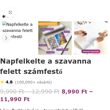
Click to enlarge
Napfelkelte a szavanna
felett számfestő
★
4.8
(100,000+ vásárló)
9,990
Ft
–
12,990
Ft
8,990
Ft
–
11,990
Ft