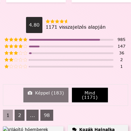
4.80
1171 visszajelzés alapján
985
147
36
2
1
Képpel (
183
)
Mind
(
1171
)
1
2
...
98
Kozák Hajnalka