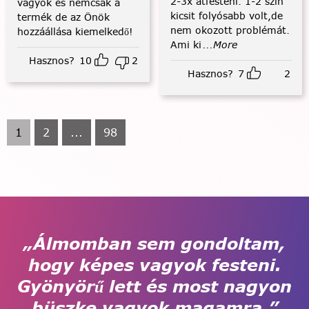
2-3x átfesteni. 1-2 szín
vagyok és nemcsak a
kicsit folyósabb volt,de
termék de az Önök
nem okozott problémát.
hozzáállása kiemelkedő!
Ami ki
...More
Hasznos?
10
2
Hasznos?
7
2
1
2
...
98
„Álmomban sem gondoltam,
hogy képes vagyok festeni.
Gyönyörű lett és most nagyon
büszke vagyok magamra.”