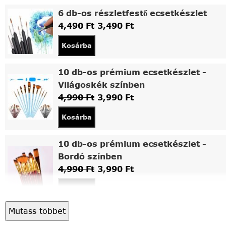
6 db-os részletfestő ecsetkészlet
4,490
Ft
3,490
Ft
Kosárba
10 db-os prémium ecsetkészlet -
Világoskék színben
4,990
Ft
3,990
Ft
Kosárba
10 db-os prémium ecsetkészlet -
Bordó színben
4,990
Ft
3,990
Ft
Kosárba
Mutass többet
Asztali fa festőállvány