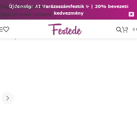
Skip to navigation
Újdonság: AI Varázsszámfestők ✨ | 2
0% bevezető
kedvezmény
Skip to main content
0