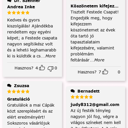
Dr. Szenner
Köszönetem kifejezése és
Andrea Inke
Tisztelt Festede Csapat!
Engedjék meg, hogy
Kedves és gyors
kifejezzem
kiszolgálás! Ajándékba
köszönetemet az évek
rendeltem egy egyéni
óta tartó jó
képet; a Festede csapata
tapasztalataim
nagyon segítőkész volt
kifejezésére, valamint
és a lehető leghamarabb
problémám
ki is küldték a cs
...More
feltárásár
...More
Hasznos?
4
0
Hasznos?
7
0
Zsuzsa
Bernadett
Gratuláció
judy8312@gmail.com
Gratulálok a mai Cápák
Az új festék tényleg
közt szereplésért és az
nagyon jól fog, végre a
elért eredményért!
világos színeket nem kell
Sokszoros vásárlójuk