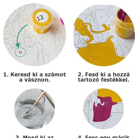
1. Keresd ki a számot
2. Fesd ki a hozzá
a vásznon.
tartozó festékkel.
3. Mosd ki az
4. Fess egy másik