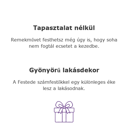
Tapasztalat nélkül
Remekművet festhetsz még úgy is, hogy soha
nem fogtál ecsetet a kezedbe.
Gyönyörű lakásdekor
A Festede számfestőkkel egy különleges éke
lesz a lakásodnak.