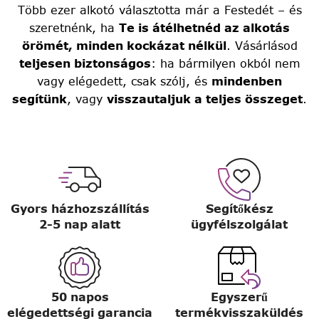
Több ezer alkotó választotta már a Festedét – és
szeretnénk, ha
Te is átélhetnéd az alkotás
örömét, minden kockázat nélkül
. Vásárlásod
teljesen biztonságos
: ha bármilyen okból nem
vagy elégedett, csak szólj, és
mindenben
segítünk
, vagy
visszautaljuk a teljes összeget
.
Gyors házhozszállítás
Segítőkész
2-5 nap alatt
ügyfélszolgálat
50 napos
Egyszerű
elégedettségi garancia
termékvisszaküldés