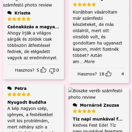
Korábban vásároltam
Kriszta
már számfestő
készleteket, de más
Csónakázás a magyar tengeren
oldalról, mert ott
Ahogy írják a világos
olcsóbb volt, és
sárgák és zöldek csak
gondoltam ha ugyanazt
többszöri átfestéssel
kapom, miért fizetnék
fednek, de elégedett
többet? Aztán
vagyok az eredménnyel.
am
...More
Hasznos?
5
0
Hasznos?
18
4
Petra
Nyugodt Buddha
Mornárné Zsuzsa
A kép nagyon szép,
igényes, a festékekkel
Tíz napi munkával fejezt
volt kis problémám,
Kedves Fest Ede! Tíz
mert néhány szín a
napi munkával fejeztem