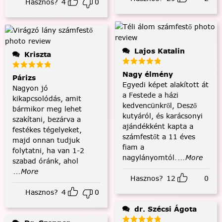
Hasznos?
4
0
Lajos Katalin
Kriszta
Nagy élmény
Párizs
Egyedi képet alakított át
Nagyon jó
a Festede a házi
kikapcsolódás, amit
kedvencünkről, Desző
bármikor meg lehet
kutyáról, és karácsonyi
szakítani, bezárva a
ajándékként kapta a
festékes tégelyeket,
számfestőt a 11 éves
majd onnan tudjuk
fiam a
folytatni, ha van 1-2
nagylányomtól.
...More
szabad óránk, ahol
...More
Hasznos?
12
0
Hasznos?
4
0
dr. Szécsi Ágota