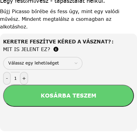
Légy festőművész - tapasztalat nélkül.
Bújj Picasso bőrébe és fess úgy, mint egy valódi
művész. Mindent megtalálsz a csomagban az
alkotáshoz.
KERETRE FESZÍTVE KÉRED A VÁSZNAT?
MIT IS JELENT EZ?
-
+
KOSÁRBA TESZEM