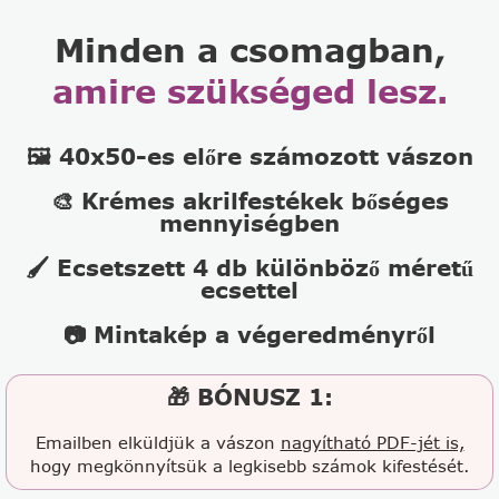
Minden a csomagban,
amire szükséged lesz.
🖼️ 40x50-es előre számozott vászon
🎨 Krémes akrilfestékek bőséges
mennyiségben
🖌️ Ecsetszett 4 db különböző méretű
ecsettel
📷 Mintakép a végeredményről
🎁 BÓNUSZ 1:
Emailben elküldjük a vászon
nagyítható PDF-jét is,
hogy megkönnyítsük a legkisebb számok kifestését.