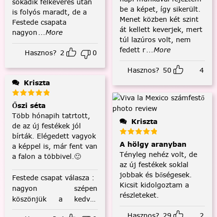
sokadik felkeverés után
be a képet, így sikerült.
is folyós maradt, de a
Menet közben két szint
Festede csapata
át kellett keverjek, mert
nagyon
...More
túl lazúros volt, nem
fedett r
...More
Hasznos?
2
0
Hasznos?
50
4
Kriszta
Őszi séta
Több hónapih tatrtott,
Kriszta
de az új festékek jól
bírták. Elégedett vagyok
A hölgy aranyban
a képpel is, már fent van
Tényleg nehéz volt, de
a falon a többivel.🙂
az új festékek soklal
jobbak és bőségesek.
Festede csapat válasza
:
Kicsit kidolgoztam a
nagyon szépen
részleteket.
köszönjük a kedves
visszajelzést! :)
Hasznos?
29
2