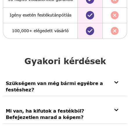
Igény esetén festékutánpótlás
100,000+ elégedett vásárló
Gyakori kérdések
Szükségem van még bármi egyébre a
festéshez?
Mi van, ha kifutok a festékből?
Befejezetlen marad a képem?