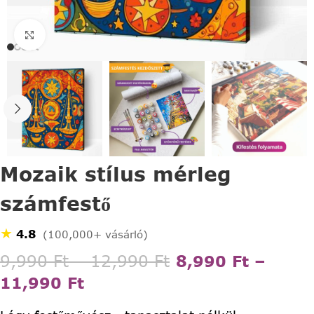
Click to enlarge
Mozaik stílus mérleg
számfestő
★
4.8
(100,000+ vásárló)
9,990
Ft
–
12,990
Ft
8,990
Ft
–
11,990
Ft