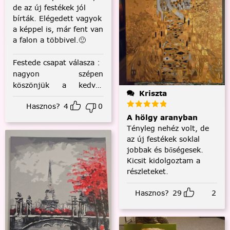
de az új festékek jól
bírták. Elégedett vagyok
a képpel is, már fent van
a falon a többivel.🙂
Festede csapat válasza
:
nagyon szépen
köszönjük a kedves
Kriszta
visszajelzést! :)
Hasznos?
4
0
A hölgy aranyban
Tényleg nehéz volt, de
az új festékek soklal
jobbak és bőségesek.
Kicsit kidolgoztam a
részleteket.
Hasznos?
29
2