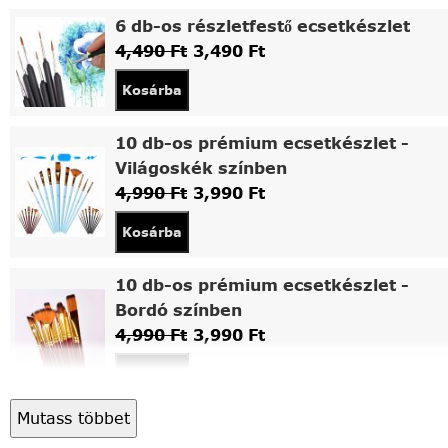
6 db-os részletfestő ecsetkészlet
4,490
Ft
3,490
Ft
Kosárba
10 db-os prémium ecsetkészlet -
Világoskék színben
4,990
Ft
3,990
Ft
Kosárba
10 db-os prémium ecsetkészlet -
Bordó színben
4,990
Ft
3,990
Ft
Kosárba
Mutass többet
Asztali fa festőállvány