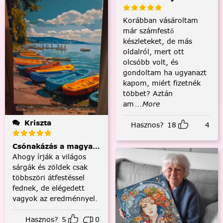
Korábban vásároltam
már számfestő
készleteket, de más
oldalról, mert ott
olcsóbb volt, és
gondoltam ha ugyanazt
kapom, miért fizetnék
többet? Aztán
am
...More
Kriszta
Hasznos?
18
4
Csónakázás a magyar tengeren
Ahogy írják a világos
sárgák és zöldek csak
többszöri átfestéssel
fednek, de elégedett
vagyok az eredménnyel.
Hasznos?
5
0