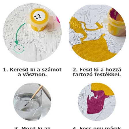
1. Keresd ki a számot
2. Fesd ki a hozzá
a vásznon.
tartozó festékkel.
3. Mosd ki az
4. Fess egy másik