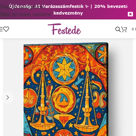
Skip to navigation
Újdonság: AI Varázsszámfestők ✨ | 2
0% bevezető
kedvezmény
Skip to main content
0