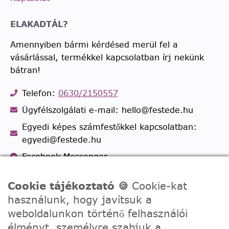
ELAKADTÁL?
Amennyiben bármi kérdésed merül fel a
vásárlással, termékkel kapcsolatban írj nekünk
bátran!
Telefon:
0630/2150557
Ügyfélszolgálati e-mail: hello@festede.hu
Egyedi képes számfestőkkel kapcsolatban:
egyedi@festede.hu
Facebook Messenger
Csatlakozz 19.000 fős
Facebook csoportunkhoz!
Cookie tájékoztató 🍪
Cookie-kat
használunk, hogy javítsuk a
weboldalunkon történő felhasználói
élményt, személyre szabjuk a