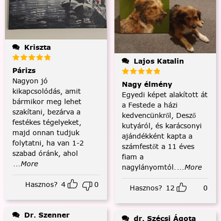
Kriszta
Lajos Katalin
Párizs
Nagyon jó
Nagy élmény
kikapcsolódás, amit
Egyedi képet alakított át
bármikor meg lehet
a Festede a házi
szakítani, bezárva a
kedvencünkről, Desző
festékes tégelyeket,
kutyáról, és karácsonyi
majd onnan tudjuk
ajándékként kapta a
folytatni, ha van 1-2
számfestőt a 11 éves
szabad óránk, ahol
fiam a
...More
nagylányomtól.
...More
Hasznos?
4
0
Hasznos?
12
0
Dr. Szenner
dr. Szécsi Ágota