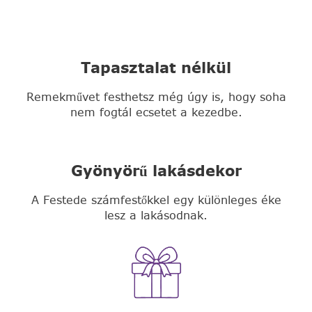
Tapasztalat nélkül
Remekművet festhetsz még úgy is, hogy soha
nem fogtál ecsetet a kezedbe.
Gyönyörű lakásdekor
A Festede számfestőkkel egy különleges éke
lesz a lakásodnak.