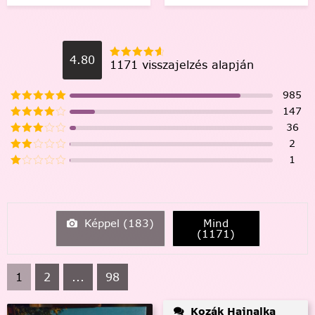
4.80
1171 visszajelzés alapján
985
147
36
2
1
Képpel (
183
)
Mind
(
1171
)
1
2
...
98
Kozák Hajnalka