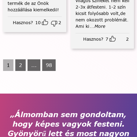
világos színeket nem kell
termék de az Önök
2-3x átfesteni. 1-2 szín
hozzáállása kiemelkedő!
kicsit folyósabb volt,de
nem okozott problémát.
Hasznos?
10
2
Ami ki
...More
Hasznos?
7
2
1
2
...
98
„Álmomban sem gondoltam,
hogy képes vagyok festeni.
Gyönyörű lett és most nagyon