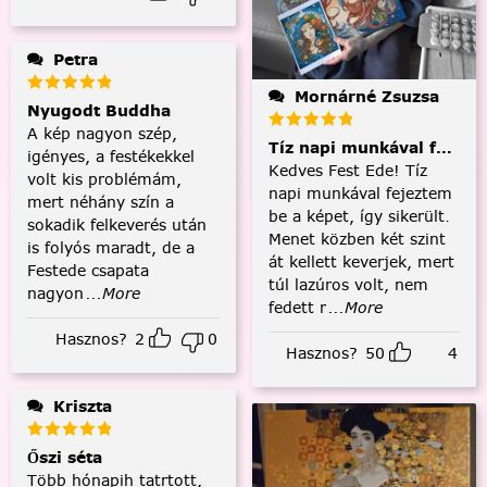
Petra
Mornárné Zsuzsa
Nyugodt Buddha
A kép nagyon szép,
Tíz napi munkával fejezt
igényes, a festékekkel
Kedves Fest Ede! Tíz
volt kis problémám,
napi munkával fejeztem
mert néhány szín a
be a képet, így sikerült.
sokadik felkeverés után
Menet közben két szint
is folyós maradt, de a
át kellett keverjek, mert
Festede csapata
túl lazúros volt, nem
nagyon
...More
fedett r
...More
Hasznos?
2
0
Hasznos?
50
4
Kriszta
Őszi séta
Több hónapih tatrtott,