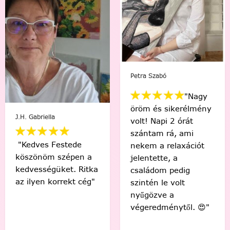
Mikus Bernadett
Viki Vas-Lukács
"Minden percében
"Kedvenc egyéni
egy igazi festő
számfestőmmel 🥰
“művésznek”
tökéletes lett,
éreztem magam.
élmény volt minden
Soha nem hittem
egyes ecsetvonás!
volna, hogy egy ilyen
Köszönöm Festede!
alkotást festéssel
❤️🤗"
meg tudok csinálni.
🙂"