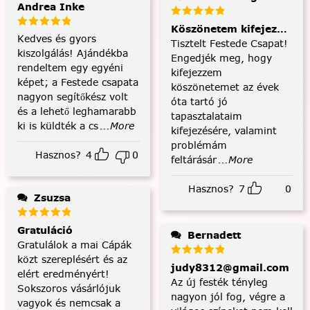
Andrea Inke
Köszönetem kifejezése és
Kedves és gyors
Tisztelt Festede Csapat!
kiszolgálás! Ajándékba
Engedjék meg, hogy
rendeltem egy egyéni
kifejezzem
képet; a Festede csapata
köszönetemet az évek
nagyon segítőkész volt
óta tartó jó
és a lehető leghamarabb
tapasztalataim
ki is küldték a cs
...More
kifejezésére, valamint
problémám
Hasznos?
4
0
feltárásár
...More
Hasznos?
7
0
Zsuzsa
Gratuláció
Bernadett
Gratulálok a mai Cápák
közt szereplésért és az
judy8312@gmail.com
elért eredményért!
Az új festék tényleg
Sokszoros vásárlójuk
nagyon jól fog, végre a
vagyok és nemcsak a