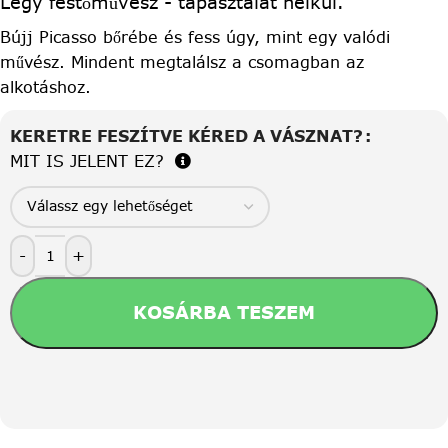
Légy festőművész - tapasztalat nélkül.
Bújj Picasso bőrébe és fess úgy, mint egy valódi
művész. Mindent megtalálsz a csomagban az
alkotáshoz.
KERETRE FESZÍTVE KÉRED A VÁSZNAT?
MIT IS JELENT EZ?
-
+
KOSÁRBA TESZEM