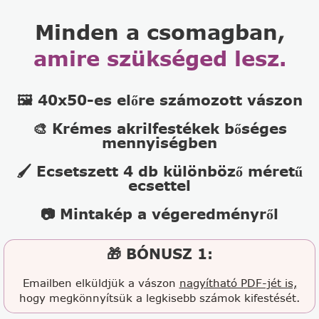
Minden a csomagban,
amire szükséged lesz.
🖼️ 40x50-es előre számozott vászon
🎨 Krémes akrilfestékek bőséges
mennyiségben
🖌️ Ecsetszett 4 db különböző méretű
ecsettel
📷 Mintakép a végeredményről
🎁 BÓNUSZ 1:
Emailben elküldjük a vászon
nagyítható PDF-jét is,
hogy megkönnyítsük a legkisebb számok kifestését.