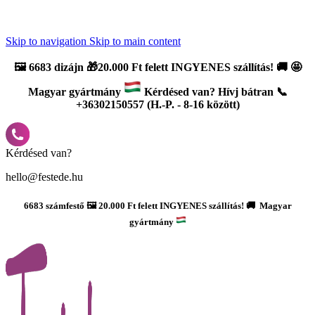
Újdonság: AI Varázsszámfestők ✨ | 2
0% bevezető kedvezmény
Skip to navigation
Skip to main content
🖼️
6683 dizájn 🎁20.000 Ft felett INGYENES szállítás!
🚚
🤩
Magyar gyártmány
Kérdésed van? Hívj bátran 📞
+36302150557 (H.-P. - 8-16 között)
Kérdésed van?
hello@festede.hu
6683 számfestő 🖼️ 20.000 Ft felett INGYENES szállítás! 🚚 Magyar
gyártmány