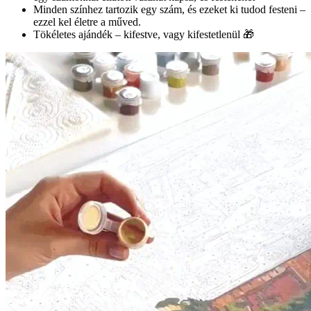
Minden színhez tartozik egy szám, és ezeket ki tudod festeni –
ezzel kel életre a műved.
Tökéletes ajándék – kifestve, vagy kifestetlenül 🎁