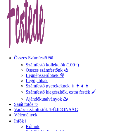
Összes Számfestő 🖼️
Számfestő kollekciók (100+)
Összes számfestőnk 🎨
Legnépszerűbbek 💜
Legújabbak
Számfestő gyerekeknek 👨‍👩‍👧‍👦
Számfestő kiegészítők, extra festék 🖌️
Ajándékutalványok 🎁
Saját fotós ✨
Varázs számfestők ✨
ÚJDONSÁG
Vélemények
Infók ℹ️
Rólunk