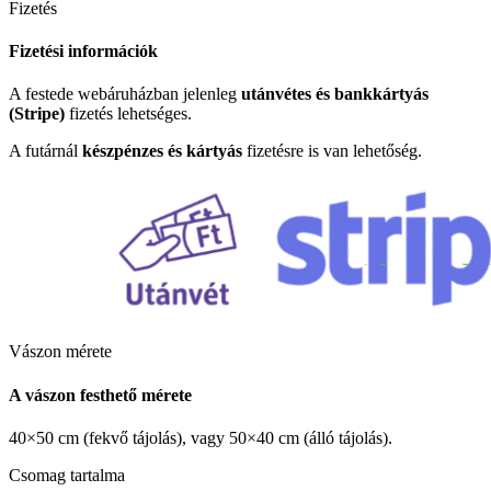
Fizetés
Fizetési információk
A festede webáruházban jelenleg
utánvétes és bankkártyás
(Stripe)
fizetés lehetséges.
A futárnál
készpénzes és kártyás
fizetésre is van lehetőség.
Vászon mérete
A vászon festhető mérete
40×50 cm (fekvő tájolás), vagy 50×40 cm (álló tájolás).
Csomag tartalma