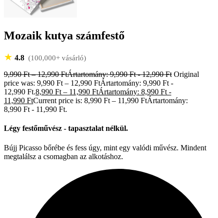
Mozaik kutya számfestő
★
4.8
(100,000+ vásárló)
9,990
Ft
–
12,990
Ft
Ártartomány: 9,990 Ft - 12,990 Ft
Original
price was: 9,990 Ft – 12,990 FtÁrtartomány: 9,990 Ft -
12,990 Ft.
8,990
Ft
–
11,990
Ft
Ártartomány: 8,990 Ft -
11,990 Ft
Current price is: 8,990 Ft – 11,990 FtÁrtartomány:
8,990 Ft - 11,990 Ft.
Légy festőművész - tapasztalat nélkül.
Bújj Picasso bőrébe és fess úgy, mint egy valódi művész. Mindent
megtalálsz a csomagban az alkotáshoz.