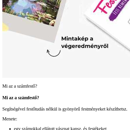
Mi az a számfestő?
Mi az a számfestő?
Segítségével festőtudás nélkül is gyönyörű festményeket készíthetsz.
Menete:
egy számokkal ellátott vásznat kapsz, és festékeket