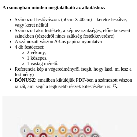
A csomagban minden megtalálható az alkotáshoz.
Számozott festővászon: (50cm X 40cm) – keretre feszítve,
vagy keret nélkül
Számozott akrilfestékek, a képhez szükséges, előre bekevert
színekben (részedről nincs szükség festékkeverésre)
A számozott vászon A3-as papírra nyomtatva
4 db festőecset:
2 vékony,
1 közepes,
1 vastag méretű.
Referencia kép a végeredményről (segít, hogy lásd, mi lesz a
festmény)
BÓNUSZ
: emailben kiküldjük PDF-ben a számozott vászon
rajzát, ami segít a legkisebb részek kifestésében is! 🔍