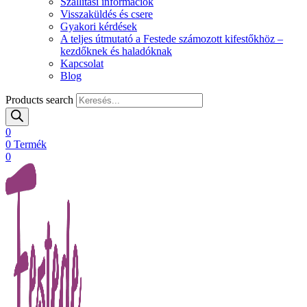
Szállítási információk
Visszaküldés és csere
Gyakori kérdések
A teljes útmutató a Festede számozott kifestőkhöz –
kezdőknek és haladóknak
Kapcsolat
Blog
Products search
0
0
Termék
0