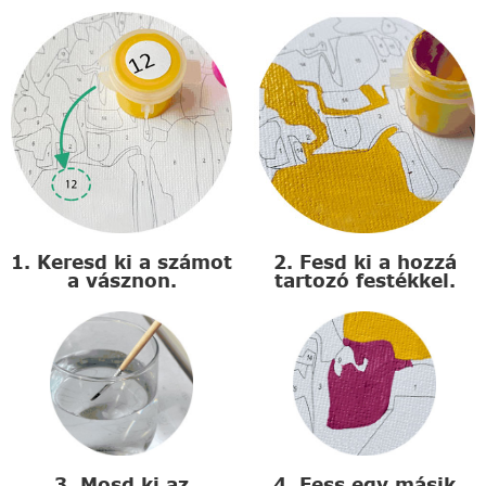
1. Keresd ki a számot
2. Fesd ki a hozzá
a vásznon.
tartozó festékkel.
3. Mosd ki az
4. Fess egy másik