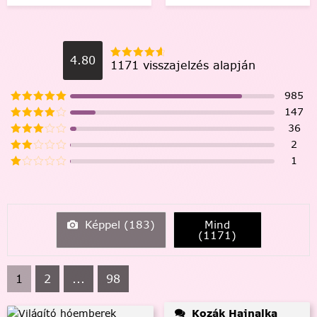
4.80
1171 visszajelzés alapján
985
147
36
2
1
Képpel (
183
)
Mind
(
1171
)
1
2
...
98
Kozák Hajnalka