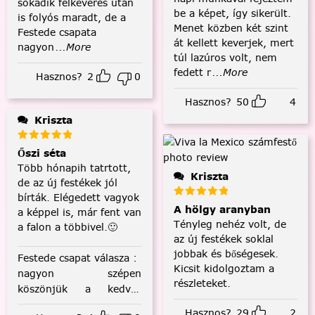
sokadik felkeverés után
be a képet, így sikerült.
is folyós maradt, de a
Menet közben két szint
Festede csapata
át kellett keverjek, mert
nagyon
...More
túl lazúros volt, nem
fedett r
...More
Hasznos?
2
0
Hasznos?
50
4
Kriszta
Őszi séta
Több hónapih tatrtott,
Kriszta
de az új festékek jól
bírták. Elégedett vagyok
A hölgy aranyban
a képpel is, már fent van
Tényleg nehéz volt, de
a falon a többivel.🙂
az új festékek soklal
jobbak és bőségesek.
Festede csapat válasza
:
Kicsit kidolgoztam a
nagyon szépen
részleteket.
köszönjük a kedves
visszajelzést! :)
Hasznos?
29
2