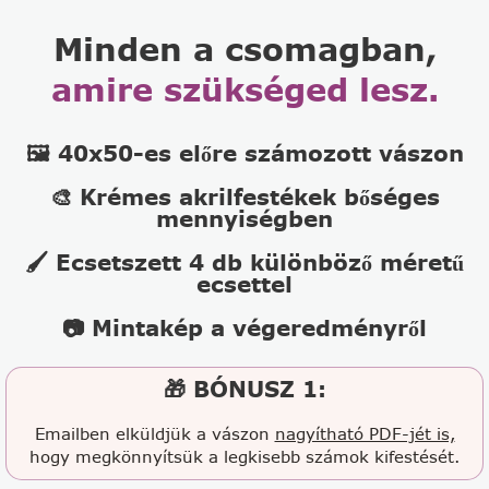
Minden a csomagban,
amire szükséged lesz.
🖼️ 40x50-es előre számozott vászon
🎨 Krémes akrilfestékek bőséges
mennyiségben
🖌️ Ecsetszett 4 db különböző méretű
ecsettel
📷 Mintakép a végeredményről
🎁 BÓNUSZ 1:
Emailben elküldjük a vászon
nagyítható PDF-jét is,
hogy megkönnyítsük a legkisebb számok kifestését.