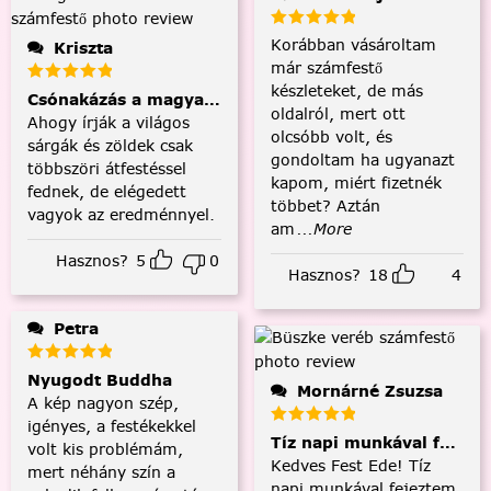
Korábban vásároltam
Kriszta
már számfestő
készleteket, de más
Csónakázás a magyar tengeren
oldalról, mert ott
Ahogy írják a világos
olcsóbb volt, és
sárgák és zöldek csak
gondoltam ha ugyanazt
többszöri átfestéssel
kapom, miért fizetnék
fednek, de elégedett
többet? Aztán
vagyok az eredménnyel.
am
...More
Hasznos?
5
0
Hasznos?
18
4
Petra
Nyugodt Buddha
Mornárné Zsuzsa
A kép nagyon szép,
igényes, a festékekkel
Tíz napi munkával fejezt
volt kis problémám,
Kedves Fest Ede! Tíz
mert néhány szín a
napi munkával fejeztem