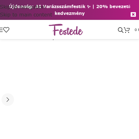
Skip to navigation
Újdonság: AI Varázsszámfestők ✨ | 2
0% bevezető
kedvezmény
Skip to main content
0