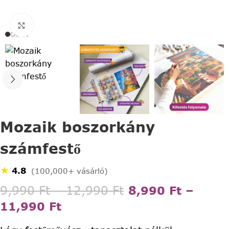
Click to enlarge
Mozaik boszorkány
számfestő
★
4.8
(100,000+ vásárló)
9,990
Ft
–
12,990
Ft
8,990
Ft
–
11,990
Ft