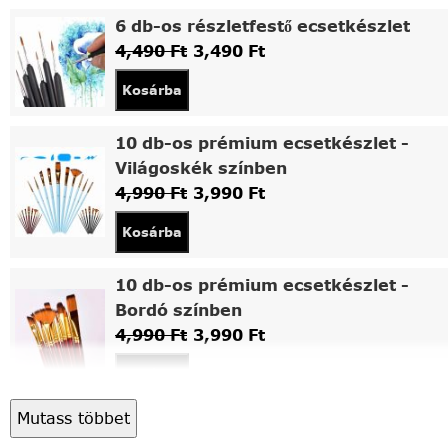
6 db-os részletfestő ecsetkészlet
4,490
Ft
3,490
Ft
Kosárba
10 db-os prémium ecsetkészlet -
Világoskék színben
4,990
Ft
3,990
Ft
Kosárba
10 db-os prémium ecsetkészlet -
Bordó színben
4,990
Ft
3,990
Ft
Kosárba
Mutass többet
Asztali fa festőállvány