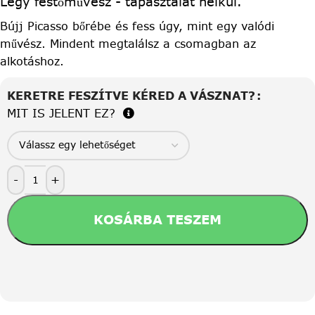
Légy festőművész - tapasztalat nélkül.
Bújj Picasso bőrébe és fess úgy, mint egy valódi
művész. Mindent megtalálsz a csomagban az
alkotáshoz.
KERETRE FESZÍTVE KÉRED A VÁSZNAT?
MIT IS JELENT EZ?
-
+
KOSÁRBA TESZEM