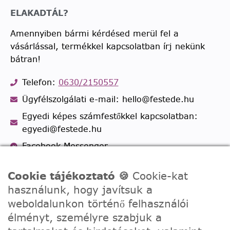
ELAKADTÁL?
Amennyiben bármi kérdésed merül fel a
vásárlással, termékkel kapcsolatban írj nekünk
bátran!
Telefon:
0630/2150557
Ügyfélszolgálati e-mail: hello@festede.hu
Egyedi képes számfestőkkel kapcsolatban:
egyedi@festede.hu
Facebook Messenger
Csatlakozz 19.000 fős
Facebook csoportunkhoz!
Cookie tájékoztató 🍪
Cookie-kat
használunk, hogy javítsuk a
weboldalunkon történő felhasználói
élményt, személyre szabjuk a