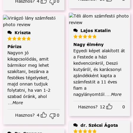
Hasznos?
4
0
Lajos Katalin
Kriszta
Nagy élmény
Párizs
Egyedi képet alakított át
Nagyon jó
a Festede a házi
kikapcsolódás, amit
kedvencünkről, Desző
bármikor meg lehet
kutyáról, és karácsonyi
szakítani, bezárva a
ajándékként kapta a
festékes tégelyeket,
számfestőt a 11 éves
majd onnan tudjuk
fiam a
folytatni, ha van 1-2
nagylányomtól.
...More
szabad óránk, ahol
...More
Hasznos?
12
0
Hasznos?
4
0
dr. Szécsi Ágota