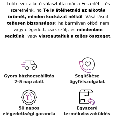
Több ezer alkotó választotta már a Festedét – és
szeretnénk, ha
Te is átélhetnéd az alkotás
örömét, minden kockázat nélkül
. Vásárlásod
teljesen biztonságos
: ha bármilyen okból nem
vagy elégedett, csak szólj, és
mindenben
segítünk
, vagy
visszautaljuk a teljes összeget
.
Gyors házhozszállítás
Segítőkész
2-5 nap alatt
ügyfélszolgálat
50 napos
Egyszerű
elégedettségi garancia
termékvisszaküldés