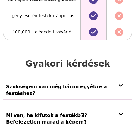
Igény esetén festékutánpótlás
100,000+ elégedett vásárló
Gyakori kérdések
Szükségem van még bármi egyébre a
festéshez?
Mi van, ha kifutok a festékből?
Befejezetlen marad a képem?