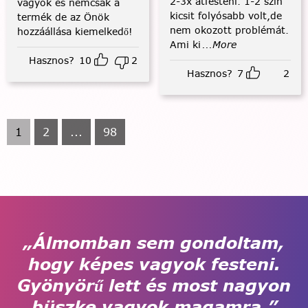
2-3x átfesteni. 1-2 szín
vagyok és nemcsak a
kicsit folyósabb volt,de
termék de az Önök
nem okozott problémát.
hozzáállása kiemelkedő!
Ami ki
...More
Hasznos?
10
2
Hasznos?
7
2
1
2
...
98
„Álmomban sem gondoltam,
hogy képes vagyok festeni.
Gyönyörű lett és most nagyon
büszke vagyok magamra.”