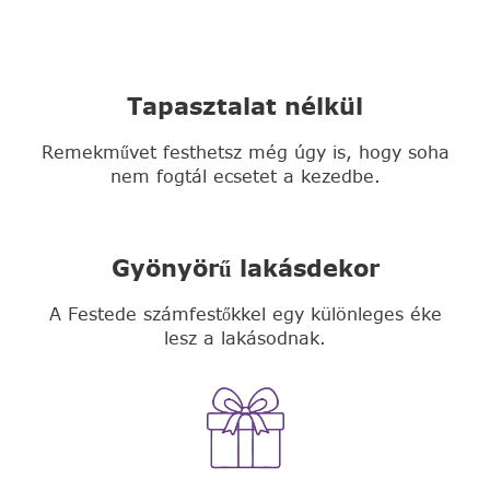
Tapasztalat nélkül
Remekművet festhetsz még úgy is, hogy soha
nem fogtál ecsetet a kezedbe.
Gyönyörű lakásdekor
A Festede számfestőkkel egy különleges éke
lesz a lakásodnak.