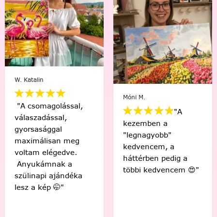
Varga Ági
Móni M.
ssal,
"A
,
"Sziasztok! E
kezemben a
az első! Csod
"legnagyobb"
 meg
érzés, hogy 
kedvencem, a
dve.
készítettem e
háttérben pedig a
 a
gyönyörű kép
többi kedvencem 😍"
ndéka
Köszönöm! "