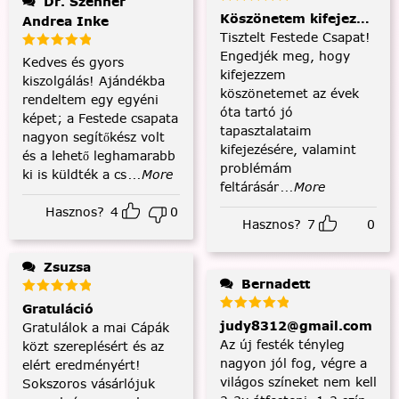
Dr. Szenner
Köszönetem kifejezése és
Andrea Inke
Tisztelt Festede Csapat!
Engedjék meg, hogy
Kedves és gyors
kifejezzem
kiszolgálás! Ajándékba
köszönetemet az évek
rendeltem egy egyéni
óta tartó jó
képet; a Festede csapata
tapasztalataim
nagyon segítőkész volt
kifejezésére, valamint
és a lehető leghamarabb
problémám
ki is küldték a cs
...More
feltárásár
...More
Hasznos?
4
0
Hasznos?
7
0
Zsuzsa
Bernadett
Gratuláció
judy8312@gmail.com
Gratulálok a mai Cápák
Az új festék tényleg
közt szereplésért és az
nagyon jól fog, végre a
elért eredményért!
világos színeket nem kell
Sokszoros vásárlójuk