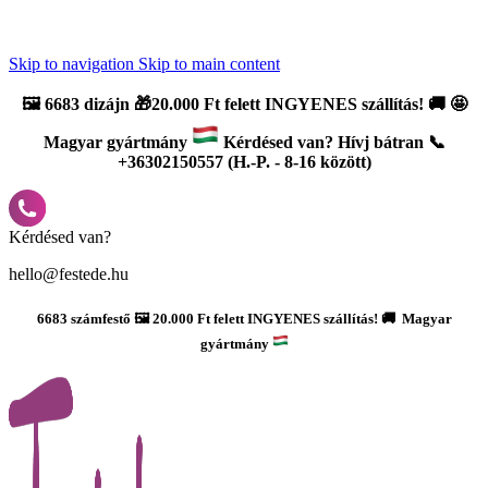
Újdonság: AI Varázsszámfestők ✨ | 2
0% bevezető kedvezmény
Skip to navigation
Skip to main content
🖼️
6683 dizájn 🎁20.000 Ft felett INGYENES szállítás!
🚚
🤩
Magyar gyártmány
Kérdésed van? Hívj bátran 📞
+36302150557 (H.-P. - 8-16 között)
Kérdésed van?
hello@festede.hu
6683 számfestő 🖼️ 20.000 Ft felett INGYENES szállítás! 🚚 Magyar
gyártmány