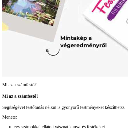
Mi az a számfestő?
Mi az a számfestő?
Segítségével festőtudás nélkül is gyönyörű festményeket készíthetsz.
Menete:
egy számokkal ellátott vásznat kapsz, és festékeket