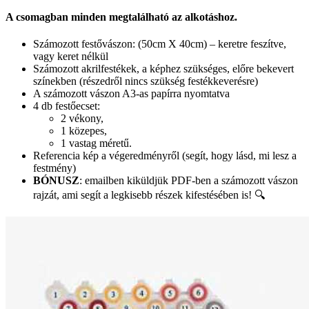
A csomagban minden megtalálható az alkotáshoz.
Számozott festővászon: (50cm X 40cm) – keretre feszítve,
vagy keret nélkül
Számozott akrilfestékek, a képhez szükséges, előre bekevert
színekben (részedről nincs szükség festékkeverésre)
A számozott vászon A3-as papírra nyomtatva
4 db festőecset:
2 vékony,
1 közepes,
1 vastag méretű.
Referencia kép a végeredményről (segít, hogy lásd, mi lesz a
festmény)
BÓNUSZ
: emailben kiküldjük PDF-ben a számozott vászon
rajzát, ami segít a legkisebb részek kifestésében is! 🔍