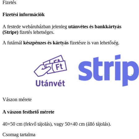
Fizetés
Fizetési információk
A festede webáruházban jelenleg
utánvétes és bankkártyás
(Stripe)
fizetés lehetséges.
A futárnál
készpénzes és kártyás
fizetésre is van lehetőség.
Vászon mérete
A vászon festhető mérete
40×50 cm (fekvő tájolás), vagy 50×40 cm (álló tájolás).
Csomag tartalma