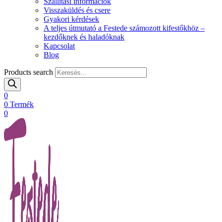
Szállítási információk
Visszaküldés és csere
Gyakori kérdések
A teljes útmutató a Festede számozott kifestőkhöz –
kezdőknek és haladóknak
Kapcsolat
Blog
Products search
0
0
Termék
0