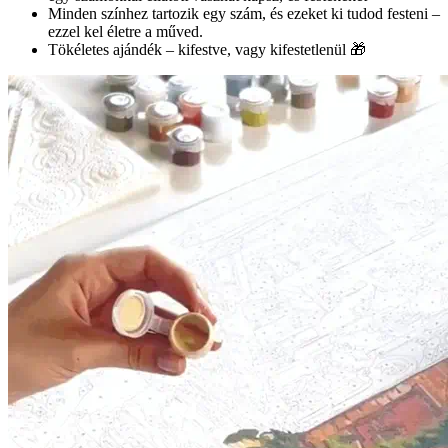
Minden színhez tartozik egy szám, és ezeket ki tudod festeni –
ezzel kel életre a műved.
Tökéletes ajándék – kifestve, vagy kifestetlenül 🎁