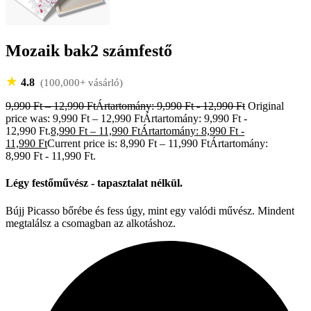
Mozaik bak2 számfestő
★
4.8
(100,000+ vásárló)
9,990
Ft
–
12,990
Ft
Ártartomány: 9,990 Ft - 12,990 Ft
Original
price was: 9,990 Ft – 12,990 FtÁrtartomány: 9,990 Ft -
12,990 Ft.
8,990
Ft
–
11,990
Ft
Ártartomány: 8,990 Ft -
11,990 Ft
Current price is: 8,990 Ft – 11,990 FtÁrtartomány:
8,990 Ft - 11,990 Ft.
Légy festőművész - tapasztalat nélkül.
Bújj Picasso bőrébe és fess úgy, mint egy valódi művész. Mindent
megtalálsz a csomagban az alkotáshoz.