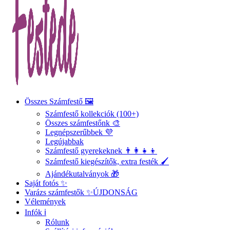
Összes Számfestő 🖼️
Számfestő kollekciók (100+)
Összes számfestőnk 🎨
Legnépszerűbbek 💜
Legújabbak
Számfestő gyerekeknek 👨‍👩‍👧‍👦
Számfestő kiegészítők, extra festék 🖌️
Ajándékutalványok 🎁
Saját fotós ✨
Varázs számfestők ✨
ÚJDONSÁG
Vélemények
Infók ℹ️
Rólunk