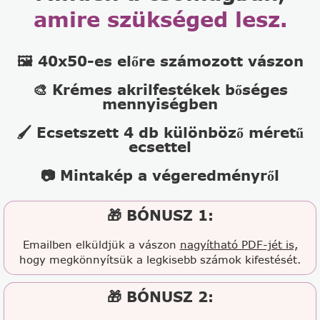
amire szükséged lesz.
🖼️ 40x50-es előre számozott vászon
🎨 Krémes akrilfestékek bőséges
mennyiségben
🖌️ Ecsetszett 4 db különböző méretű
ecsettel
📷 Mintakép a végeredményről
🎁 BÓNUSZ 1:
Emailben elküldjük a vászon
nagyítható PDF-jét is,
hogy megkönnyítsük a legkisebb számok kifestését.
🎁 BÓNUSZ 2: