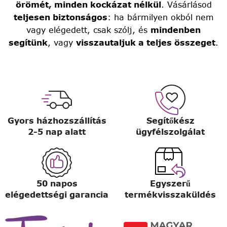
örömét, minden kockázat nélkül
. Vásárlásod
teljesen biztonságos
: ha bármilyen okból nem
vagy elégedett, csak szólj, és
mindenben
segítünk
, vagy
visszautaljuk a teljes összeget
.
Gyors házhozszállítás
Segítőkész
2-5 nap alatt
ügyfélszolgálat
50 napos
Egyszerű
elégedettségi garancia
termékvisszaküldés