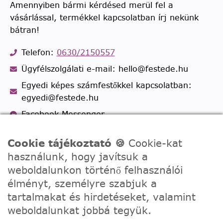
Amennyiben bármi kérdésed merül fel a
vásárlással, termékkel kapcsolatban írj nekünk
bátran!
Telefon:
0630/2150557
Ügyfélszolgálati e-mail: hello@festede.hu
Egyedi képes számfestőkkel kapcsolatban:
egyedi@festede.hu
Facebook Messenger
Csatlakozz 19.000 fős
Facebook csoportunkhoz!
Cookie tájékoztató 🍪
Cookie-kat
használunk, hogy javítsuk a
weboldalunkon történő felhasználói
élményt, személyre szabjuk a
tartalmakat és hirdetéseket, valamint
weboldalunkat jobbá tegyük.