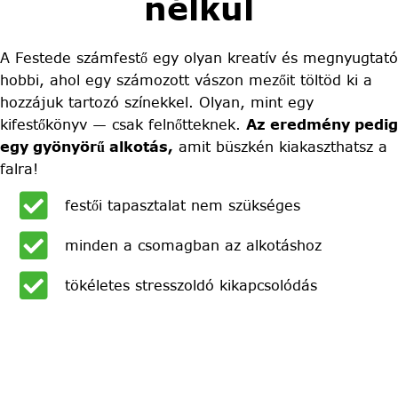
nélkül
A Festede számfestő egy olyan kreatív és megnyugtató
hobbi, ahol egy számozott vászon mezőit töltöd ki a
hozzájuk tartozó színekkel. Olyan, mint egy
kifestőkönyv — csak felnőtteknek.
Az eredmény pedig
egy gyönyörű alkotás,
amit büszkén kiakaszthatsz a
falra!
festői tapasztalat nem szükséges
minden a csomagban az alkotáshoz
tökéletes stresszoldó kikapcsolódás