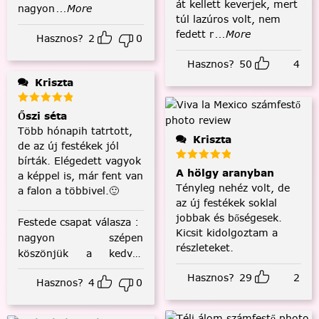
át kellett keverjek, mert
nagyon
...More
túl lazúros volt, nem
fedett r
...More
Hasznos?
2
0
Hasznos?
50
4
Kriszta
Őszi séta
Több hónapih tatrtott,
Kriszta
de az új festékek jól
bírták. Elégedett vagyok
A hölgy aranyban
a képpel is, már fent van
Tényleg nehéz volt, de
a falon a többivel.🙂
az új festékek soklal
jobbak és bőségesek.
Festede csapat válasza
:
Kicsit kidolgoztam a
nagyon szépen
részleteket.
köszönjük a kedves
visszajelzést! :)
Hasznos?
29
2
Hasznos?
4
0