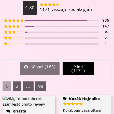
4.80
1171 visszajelzés alapján
985
147
36
2
1
Képpel (
183
)
Mind
(
1171
)
1
2
...
98
Kozák Hajnalka
Korábban vásároltam
Kriszta