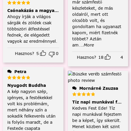
már számfestő
készleteket, de más
Csónakázás a magyar tengeren
oldalról, mert ott
Ahogy írják a világos
olcsóbb volt, és
sárgák és zöldek csak
gondoltam ha ugyanazt
többszöri átfestéssel
kapom, miért fizetnék
fednek, de elégedett
többet? Aztán
vagyok az eredménnyel.
am
...More
Hasznos?
5
0
Hasznos?
18
4
Petra
Nyugodt Buddha
Mornárné Zsuzsa
A kép nagyon szép,
igényes, a festékekkel
Tíz napi munkával fejezt
volt kis problémám,
Kedves Fest Ede! Tíz
mert néhány szín a
napi munkával fejeztem
sokadik felkeverés után
be a képet, így sikerült.
is folyós maradt, de a
Menet közben két szint
Festede csapata