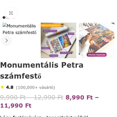
Click to enlarge
Monumentális Petra
számfestő
★
4.8
(100,000+ vásárló)
9,990
Ft
–
12,990
Ft
8,990
Ft
–
11,990
Ft