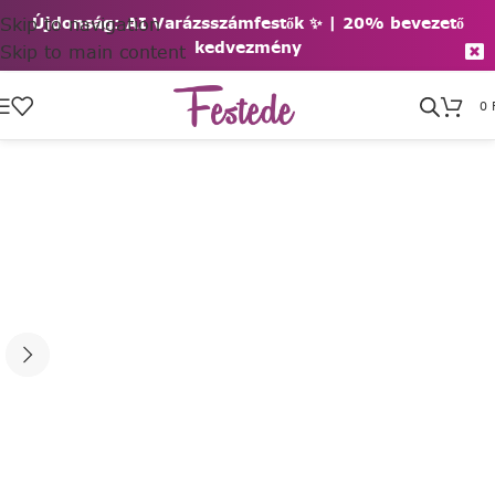
Skip to navigation
Újdonság: AI Varázsszámfestők ✨ | 2
0% bevezető
kedvezmény
Skip to main content
0