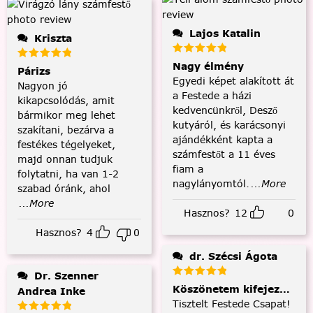
Lajos Katalin
Kriszta
Nagy élmény
Párizs
Egyedi képet alakított át
Nagyon jó
a Festede a házi
kikapcsolódás, amit
kedvencünkről, Desző
bármikor meg lehet
kutyáról, és karácsonyi
szakítani, bezárva a
ajándékként kapta a
festékes tégelyeket,
számfestőt a 11 éves
majd onnan tudjuk
fiam a
folytatni, ha van 1-2
nagylányomtól.
...More
szabad óránk, ahol
...More
Hasznos?
12
0
Hasznos?
4
0
dr. Szécsi Ágota
Dr. Szenner
Köszönetem kifejezése és
Andrea Inke
Tisztelt Festede Csapat!