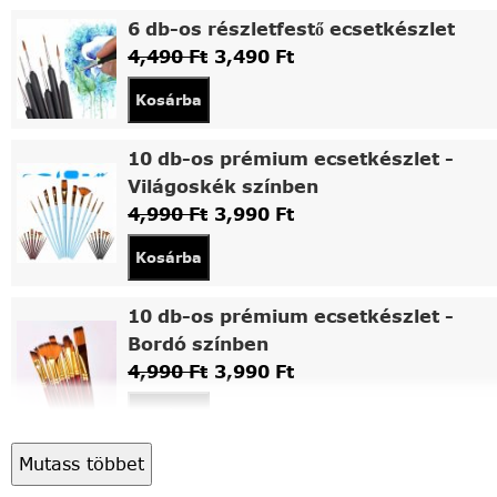
6 db-os részletfestő ecsetkészlet
4,490
Ft
3,490
Ft
Kosárba
10 db-os prémium ecsetkészlet -
Világoskék színben
4,990
Ft
3,990
Ft
Kosárba
10 db-os prémium ecsetkészlet -
Bordó színben
4,990
Ft
3,990
Ft
Kosárba
Mutass többet
Asztali fa festőállvány