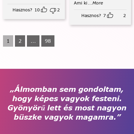
Ami ki
...More
Hasznos?
10
2
Hasznos?
7
2
1
2
...
98
„Álmomban sem gondoltam,
hogy képes vagyok festeni.
Gyönyörű lett és most nagyon
büszke vagyok magamra.”