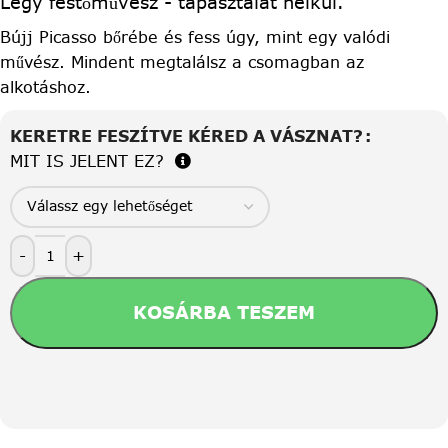
Légy festőművész - tapasztalat nélkül.
Bújj Picasso bőrébe és fess úgy, mint egy valódi
művész. Mindent megtalálsz a csomagban az
alkotáshoz.
KERETRE FESZÍTVE KÉRED A VÁSZNAT?
MIT IS JELENT EZ?
-
+
KOSÁRBA TESZEM