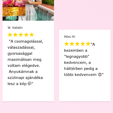
Varga Ági
Móni M.
lással,
"A
al,
"Sziasztok!
kezemben a
al
az első! Cs
"legnagyobb"
an meg
érzés, hog
kedvencem, a
gedve.
készítettem
háttérben pedig a
ak a
gyönyörű k
többi kedvencem 😍"
ajándéka
Köszönöm!
🤭"