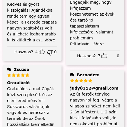
Engedjék meg, hogy
Kedves és gyors
kifejezzem
kiszolgálás! Ajándékba
köszönetemet az évek
rendeltem egy egyéni
óta tartó jó
képet; a Festede csapata
tapasztalataim
nagyon segítőkész volt
kifejezésére, valamint
és a lehető leghamarabb
problémám
ki is küldték a cs
...More
feltárásár
...More
Hasznos?
4
0
Hasznos?
7
0
Zsuzsa
Bernadett
Gratuláció
judy8312@gmail.com
Gratulálok a mai Cápák
Az új festék tényleg
közt szereplésért és az
nagyon jól fog, végre a
elért eredményért!
világos színeket nem kell
Sokszoros vásárlójuk
2-3x átfesteni. 1-2 szín
vagyok és nemcsak a
kicsit folyósabb volt,de
termék de az Önök
nem okozott problémát.
hozzáállása kiemelkedő!