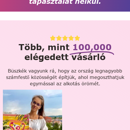
tapasztalat nélkül.
Több, mint
100,000
elégedett vásárló
Büszkék vagyunk rá, hogy az ország legnagyobb
számfestő közösségét építjük, ahol megoszthatjuk
egymással az alkotás örömét.