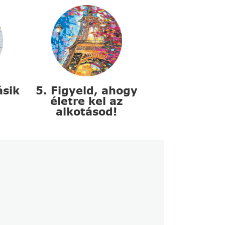
ásik
5. Figyeld, ahogy
életre kel az
alkotásod!