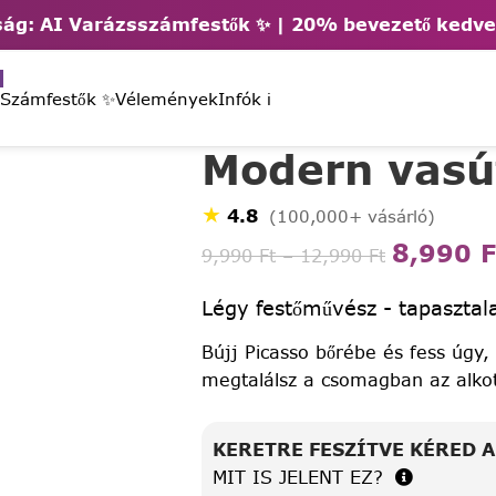
ág: AI Varázsszámfestők ✨ | 2
0% bevezető kedv
 Számfestők ✨
Vélemények
Infók ℹ️
Modern vasú
★
4.8
(100,000+ vásárló)
8,990
F
9,990
Ft
–
12,990
Ft
Légy festőművész - tapasztala
Bújj Picasso bőrébe és fess úgy,
megtalálsz a csomagban az alko
KERETRE FESZÍTVE KÉRED 
MIT IS JELENT EZ?