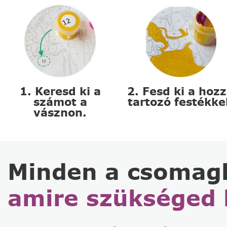
1. Keresd ki a
2. Fesd ki a hoz
számot a
tartozó festékke
vásznon.
Minden a csomag
amire szükséged 