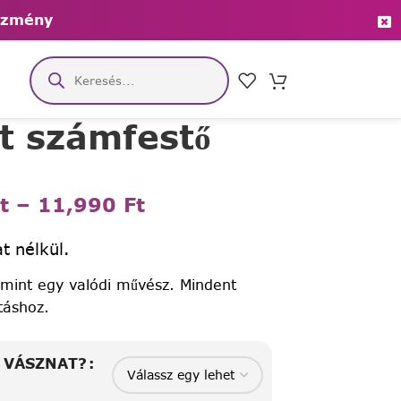
ezmény
t számfestő
t
–
11,990
Ft
t nélkül.
 mint egy valódi művész. Mindent
táshoz.
A VÁSZNAT?