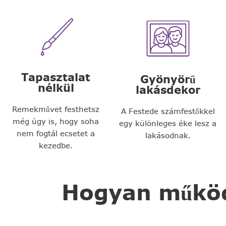
Tapasztalat
Gyönyörű
nélkül
lakásdekor
Remekművet festhetsz
A Festede számfestőkkel
még úgy is, hogy soha
egy különleges éke lesz a
nem fogtál ecsetet a
lakásodnak.
kezedbe.
Hogyan működi