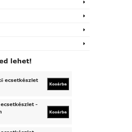
ed lehet!
tő ecsetkészlet
Kosárba
ecsetkészlet -
n
Kosárba