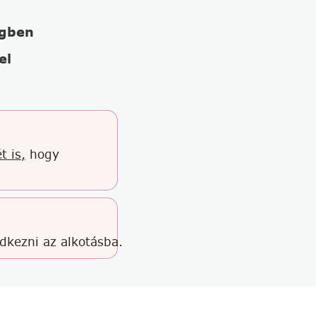
égben
el
t is,
hogy
edkezni az alkotásba.