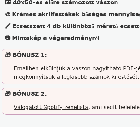
🖼️ 40x50-es előre számozott vászon
🎨 Krémes akrilfestékek bőséges mennyis
🖌️ Ecsetszett 4 db különböző méretű ecsett
📷 Mintakép a végeredményről
🎁 BÓNUSZ 1:
Emailben elküldjük a vászon
nagyítható PDF-jé
megkönnyítsük a legkisebb számok kifestését.
🎁 BÓNUSZ 2:
Válogatott Spotify zenelista
, ami segít belefel