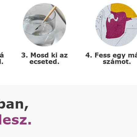
zá
3. Mosd ki az
4. Fess egy m
l.
ecseted.
számot.
ban,
lesz.