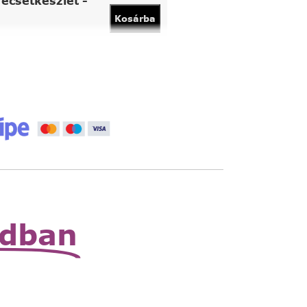
ecsetkészlet -
Kosárba
vány
Kosárba
 állítható nagyító
Read
More
zható zsebnagyító
Read
More
odban