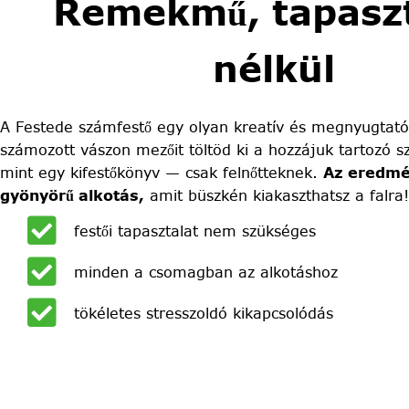
Remekmű, tapaszt
nélkül
A Festede számfestő egy olyan kreatív és megnyugtató
számozott vászon mezőit töltöd ki a hozzájuk tartozó sz
mint egy kifestőkönyv — csak felnőtteknek.
Az eredmé
gyönyörű alkotás,
amit büszkén kiakaszthatsz a falra!
festői tapasztalat nem szükséges
minden a csomagban az alkotáshoz
tökéletes stresszoldó kikapcsolódás