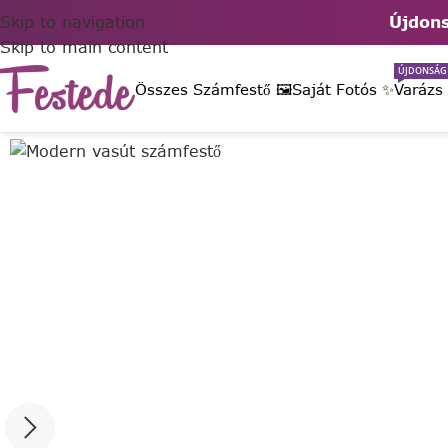
Skip to navigation
Újdons
Skip to main content
ÚJDONSÁG
Összes Számfestő 🖼️
Saját Fotós ✨
Varázs