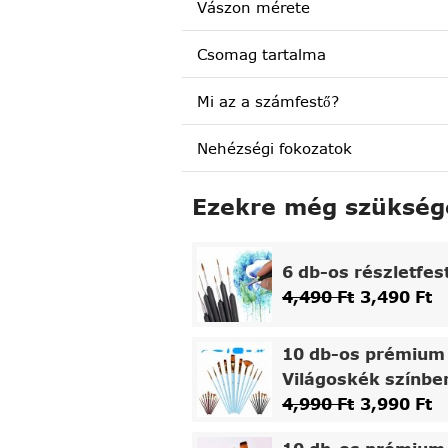
Vászon mérete
Csomag tartalma
Mi az a számfestő?
Nehézségi fokozatok
Ezekre még szükség
6 db-os részletfes
4,490
Ft
3,490
Ft
10 db-os prémium 
Világoskék színbe
4,990
Ft
3,990
Ft