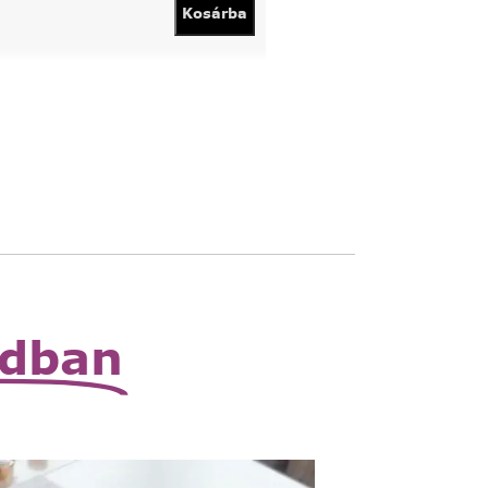
Kosárba
vány
Kosárba
 állítható nagyító
Read
More
zható zsebnagyító
Read
More
odban