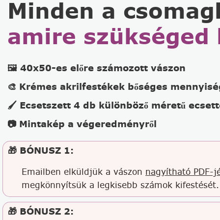
Minden a csomag
amire szükséged 
🖼️ 40x50-es előre számozott vászon
🎨 Krémes akrilfestékek bőséges mennyis
🖌️ Ecsetszett 4 db különböző méretű ecsett
📷 Mintakép a végeredményről
🎁 BÓNUSZ 1:
Emailben elküldjük a vászon
nagyítható PDF-jé
megkönnyítsük a legkisebb számok kifestését.
🎁 BÓNUSZ 2: