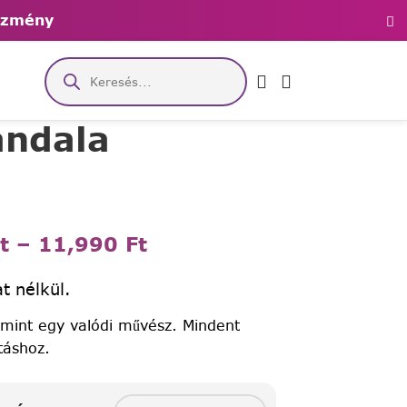
ezmény
andala
t
–
11,990
Ft
t nélkül.
 mint egy valódi művész. Mindent
táshoz.