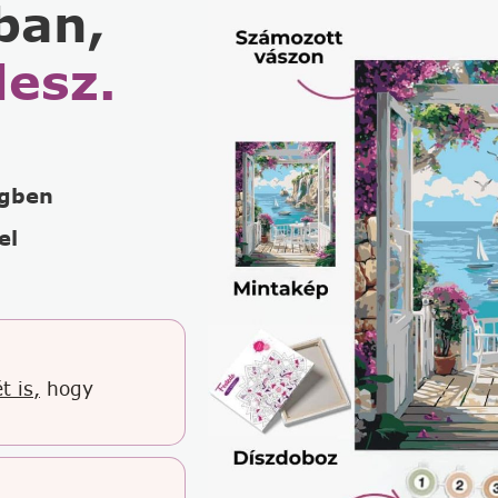
ban,
lesz.
égben
el
t is,
hogy