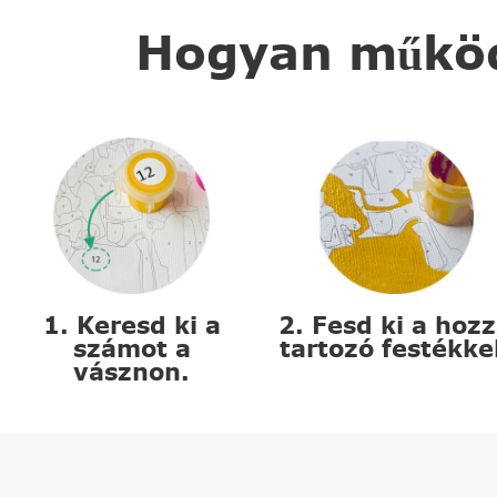
Hogyan működi
1. Keresd ki a
2. Fesd ki a hoz
számot a
tartozó festékke
vásznon.