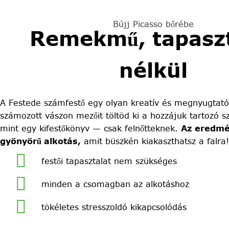
Bújj Picasso bőrébe
Remekmű, tapaszt
nélkül
A Festede számfestő egy olyan kreatív és megnyugtató
számozott vászon mezőit töltöd ki a hozzájuk tartozó sz
mint egy kifestőkönyv — csak felnőtteknek.
Az eredmé
gyönyörű alkotás,
amit büszkén kiakaszthatsz a falra!
festői tapasztalat nem szükséges
minden a csomagban az alkotáshoz
tökéletes stresszoldó kikapcsolódás