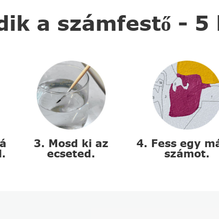
k a számfestő - 5
zá
3. Mosd ki az
4. Fess egy m
l.
ecseted.
számot.