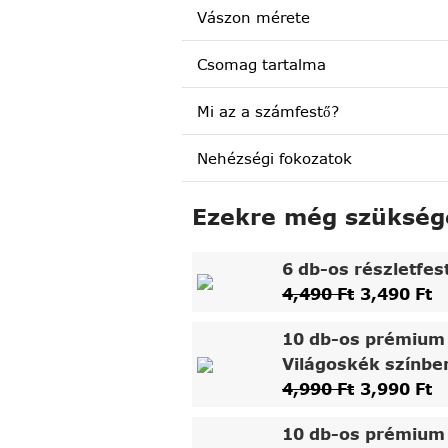
Vászon mérete
Csomag tartalma
Mi az a számfestő?
Nehézségi fokozatok
Ezekre még szükség
6 db-os részletfes
4,490
Ft
3,490
Ft
10 db-os prémium 
Világoskék színbe
4,990
Ft
3,990
Ft
10 db-os prémium 