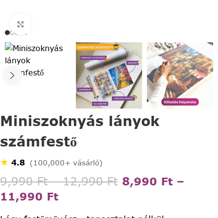
Click to enlarge
Miniszoknyás lányok
számfestő
★
4.8
(100,000+ vásárló)
9,990
Ft
–
12,990
Ft
8,990
Ft
–
11,990
Ft