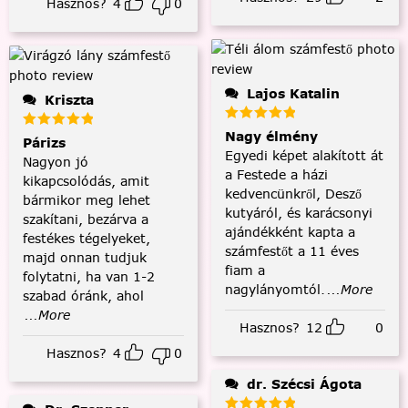
Hasznos?
4
0
Lajos Katalin
Kriszta
Nagy élmény
Párizs
Egyedi képet alakított át
Nagyon jó
a Festede a házi
kikapcsolódás, amit
kedvencünkről, Desző
bármikor meg lehet
kutyáról, és karácsonyi
szakítani, bezárva a
ajándékként kapta a
festékes tégelyeket,
számfestőt a 11 éves
majd onnan tudjuk
fiam a
folytatni, ha van 1-2
nagylányomtól.
...More
szabad óránk, ahol
...More
Hasznos?
12
0
Hasznos?
4
0
dr. Szécsi Ágota