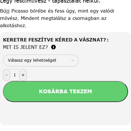
Légy festőművész - tapasztalat nélkül.
Bújj Picasso bőrébe és fess úgy, mint egy valódi
művész. Mindent megtalálsz a csomagban az
alkotáshoz.
KERETRE FESZÍTVE KÉRED A VÁSZNAT?
MIT IS JELENT EZ?
-
+
KOSÁRBA TESZEM