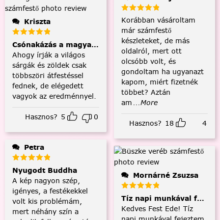
Korábban vásároltam
Kriszta
már számfestő
készleteket, de más
Csónakázás a magyar tengeren
oldalról, mert ott
Ahogy írják a világos
olcsóbb volt, és
sárgák és zöldek csak
gondoltam ha ugyanazt
többszöri átfestéssel
kapom, miért fizetnék
fednek, de elégedett
többet? Aztán
vagyok az eredménnyel.
am
...More
Hasznos?
5
0
Hasznos?
18
4
Petra
Nyugodt Buddha
Mornárné Zsuzsa
A kép nagyon szép,
igényes, a festékekkel
Tíz napi munkával fejezt
volt kis problémám,
Kedves Fest Ede! Tíz
mert néhány szín a
napi munkával fejeztem