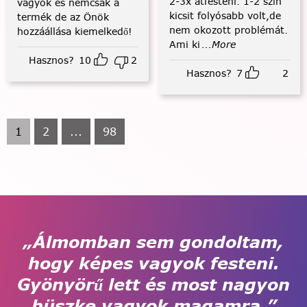
2-3x átfesteni. 1-2 szín
vagyok és nemcsak a
kicsit folyósabb volt,de
termék de az Önök
nem okozott problémát.
hozzáállása kiemelkedő!
Ami ki
...More
Hasznos?
10
2
Hasznos?
7
2
1
2
...
98
„Álmomban sem gondoltam,
hogy képes vagyok festeni.
Gyönyörű lett és most nagyon
büszke vagyok magamra.”