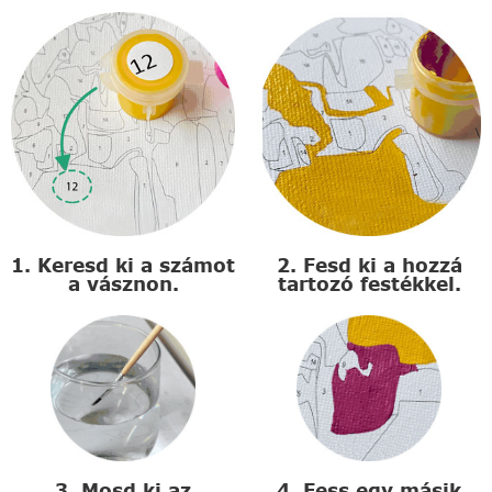
1. Keresd ki a számot
2. Fesd ki a hozzá
a vásznon.
tartozó festékkel.
3. Mosd ki az
4. Fess egy másik