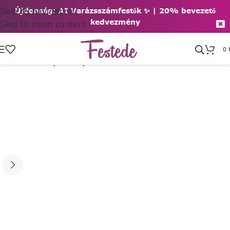
Skip to navigation
Újdonság: AI Varázsszámfestők ✨ | 2
0% bevezető
kedvezmény
Skip to main content
0