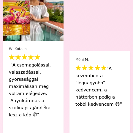
W. Katalin
Móni M.
"A csomagolással,
"A
válaszadással,
kezemben a
gyorsasággal
"legnagyobb"
maximálisan meg
kedvencem, a
voltam elégedve.
háttérben pedig a
Anyukámnak a
többi kedvencem 😍"
szülinapi ajándéka
lesz a kép 🤭"