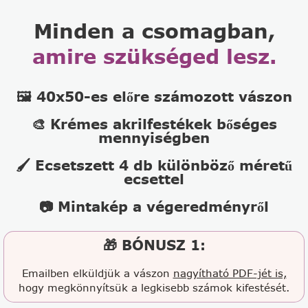
Minden a csomagban,
amire szükséged lesz.
🖼️ 40x50-es előre számozott vászon
🎨 Krémes akrilfestékek bőséges
mennyiségben
🖌️ Ecsetszett 4 db különböző méretű
ecsettel
📷 Mintakép a végeredményről
🎁 BÓNUSZ 1:
Emailben elküldjük a vászon
nagyítható PDF-jét is,
hogy megkönnyítsük a legkisebb számok kifestését.