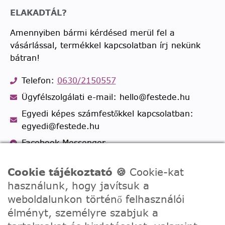
ELAKADTÁL?
Amennyiben bármi kérdésed merül fel a
vásárlással, termékkel kapcsolatban írj nekünk
bátran!
Telefon:
0630/2150557
Ügyfélszolgálati e-mail: hello@festede.hu
Egyedi képes számfestőkkel kapcsolatban:
egyedi@festede.hu
Facebook Messenger
Csatlakozz 19.000 fős
Facebook csoportunkhoz!
Cookie tájékoztató 🍪
Cookie-kat
használunk, hogy javítsuk a
weboldalunkon történő felhasználói
élményt, személyre szabjuk a