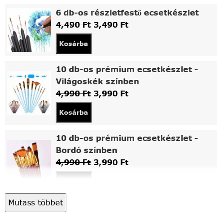
6 db-os részletfestő ecsetkészlet
4,490
Ft
3,490
Ft
Kosárba
10 db-os prémium ecsetkészlet -
Világoskék színben
4,990
Ft
3,990
Ft
Kosárba
10 db-os prémium ecsetkészlet -
Bordó színben
4,990
Ft
3,990
Ft
Kosárba
Mutass többet
Asztali fa festőállvány