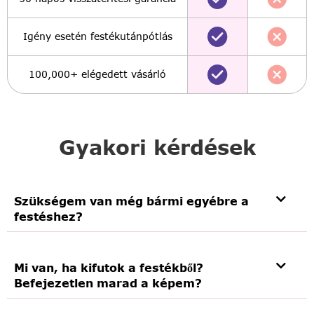
Igény esetén festékutánpótlás
100,000+ elégedett vásárló
Gyakori kérdések
Szükségem van még bármi egyébre a
festéshez?
Mi van, ha kifutok a festékből?
Befejezetlen marad a képem?