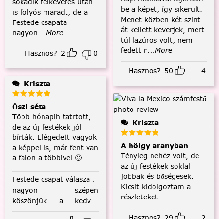
sokadik felkeverés után
be a képet, így sikerült.
is folyós maradt, de a
Menet közben két szint
Festede csapata
át kellett keverjek, mert
nagyon
...More
túl lazúros volt, nem
fedett r
...More
Hasznos?
2
0
Hasznos?
50
4
Kriszta
Őszi séta
Több hónapih tatrtott,
Kriszta
de az új festékek jól
bírták. Elégedett vagyok
A hölgy aranyban
a képpel is, már fent van
Tényleg nehéz volt, de
a falon a többivel.🙂
az új festékek soklal
jobbak és bőségesek.
Festede csapat válasza
:
Kicsit kidolgoztam a
nagyon szépen
részleteket.
köszönjük a kedves
visszajelzést! :)
Hasznos?
29
2