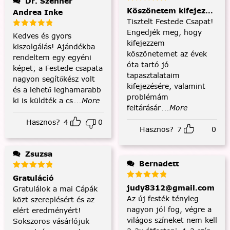
Dr. Szenner
Köszönetem kifejezése és
Andrea Inke
Tisztelt Festede Csapat!
Engedjék meg, hogy
Kedves és gyors
kifejezzem
kiszolgálás! Ajándékba
köszönetemet az évek
rendeltem egy egyéni
óta tartó jó
képet; a Festede csapata
tapasztalataim
nagyon segítőkész volt
kifejezésére, valamint
és a lehető leghamarabb
problémám
ki is küldték a cs
...More
feltárásár
...More
Hasznos?
4
0
Hasznos?
7
0
Zsuzsa
Bernadett
Gratuláció
judy8312@gmail.com
Gratulálok a mai Cápák
Az új festék tényleg
közt szereplésért és az
nagyon jól fog, végre a
elért eredményért!
világos színeket nem kell
Sokszoros vásárlójuk