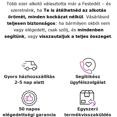
Több ezer alkotó választotta már a Festedét – és
szeretnénk, ha
Te is átélhetnéd az alkotás
örömét, minden kockázat nélkül
. Vásárlásod
teljesen biztonságos
: ha bármilyen okból nem
vagy elégedett, csak szólj, és
mindenben
segítünk
, vagy
visszautaljuk a teljes összeget
.
Gyors házhozszállítás
Segítőkész
2-5 nap alatt
ügyfélszolgálat
50 napos
Egyszerű
elégedettségi garancia
termékvisszaküldés