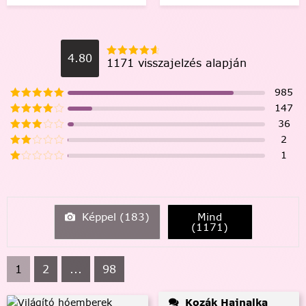
4.80
1171 visszajelzés alapján
985
147
36
2
1
Képpel (
183
)
Mind
(
1171
)
1
2
...
98
Kozák Hajnalka