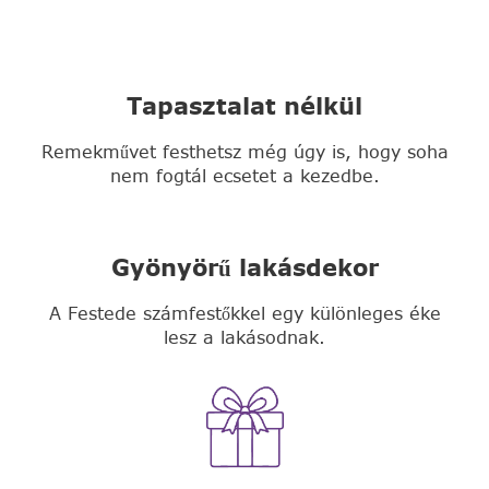
Tapasztalat nélkül
Remekművet festhetsz még úgy is, hogy soha
nem fogtál ecsetet a kezedbe.
Gyönyörű lakásdekor
A Festede számfestőkkel egy különleges éke
lesz a lakásodnak.