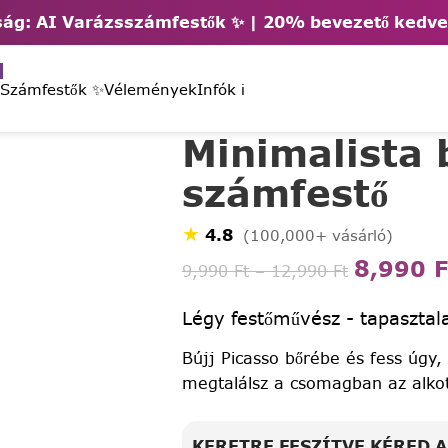
ág: AI Varázsszámfestők ✨ | 2
0% bevezető kedv
 Számfestők ✨
Vélemények
Infók ℹ️
Minimalista 
számfestő
★
4.8
(100,000+ vásárló)
8,990
F
9,990
Ft
–
12,990
Ft
Légy festőművész - tapasztala
Bújj Picasso bőrébe és fess úgy,
megtalálsz a csomagban az alko
KERETRE FESZÍTVE KÉRED 