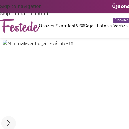
Skip to navigation
Újdons
Skip to main content
ÚJDONSÁG
Összes Számfestő 🖼️
Saját Fotós ✨
Varázs