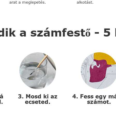
arat a meglepetés.
alkotást.
k a számfestő - 5
zá
3. Mosd ki az
4. Fess egy m
l.
ecseted.
számot.