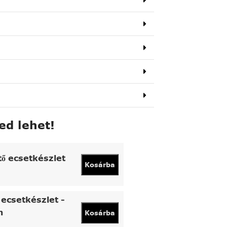
ed lehet!
tő ecsetkészlet
Kosárba
ecsetkészlet -
n
Kosárba