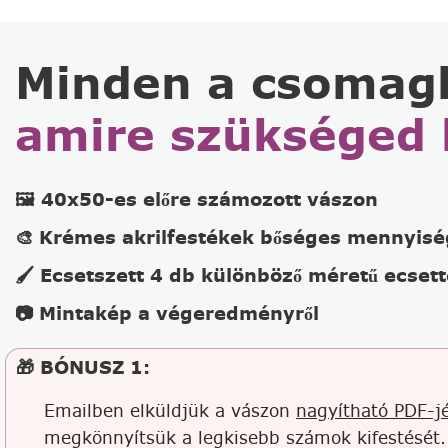
Minden a csomag
amire szükséged 
🖼️ 40x50-es előre számozott vászon
🎨 Krémes akrilfestékek bőséges mennyis
🖌️ Ecsetszett 4 db különböző méretű ecsett
📷 Mintakép a végeredményről
🎁 BÓNUSZ 1:
Emailben elküldjük a vászon
nagyítható PDF-jé
megkönnyítsük a legkisebb számok kifestését.