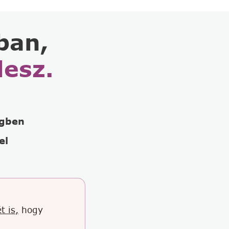
ban,
lesz.
égben
el
t is,
hogy