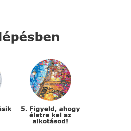
 lépésben
ásik
5. Figyeld, ahogy
életre kel az
alkotásod!