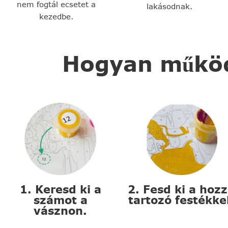
nem fogtál ecsetet a
lakásodnak.
kezedbe.
Hogyan működi
1. Keresd ki a
2. Fesd ki a hoz
számot a
tartozó festékke
vásznon.