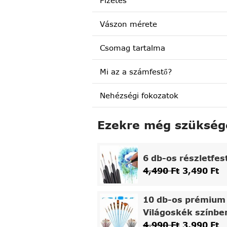
Fizetés
Vászon mérete
Csomag tartalma
Mi az a számfestő?
Nehézségi fokozatok
Ezekre még szükség
6 db-os részletfes
4,490
Ft
3,490
Ft
10 db-os prémium 
Világoskék színbe
4,990
Ft
3,990
Ft