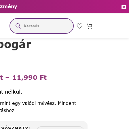
ezmény
bogár
t
–
11,990
Ft
t nélkül.
 mint egy valódi művész. Mindent
táshoz.
A VÁSZNAT?