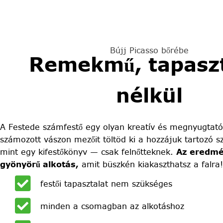
Bújj Picasso bőrébe
Remekmű, tapaszt
nélkül
A Festede számfestő egy olyan kreatív és megnyugtató
számozott vászon mezőit töltöd ki a hozzájuk tartozó sz
mint egy kifestőkönyv — csak felnőtteknek.
Az eredmé
gyönyörű alkotás,
amit büszkén kiakaszthatsz a falra!
festői tapasztalat nem szükséges
minden a csomagban az alkotáshoz