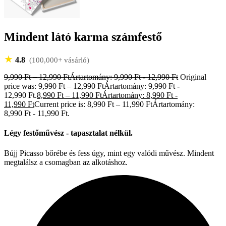
Mindent látó karma számfestő
★
4.8
(100,000+ vásárló)
9,990
Ft
–
12,990
Ft
Ártartomány: 9,990 Ft - 12,990 Ft
Original
price was: 9,990 Ft – 12,990 FtÁrtartomány: 9,990 Ft -
12,990 Ft.
8,990
Ft
–
11,990
Ft
Ártartomány: 8,990 Ft -
11,990 Ft
Current price is: 8,990 Ft – 11,990 FtÁrtartomány:
8,990 Ft - 11,990 Ft.
Légy festőművész - tapasztalat nélkül.
Bújj Picasso bőrébe és fess úgy, mint egy valódi művész. Mindent
megtalálsz a csomagban az alkotáshoz.