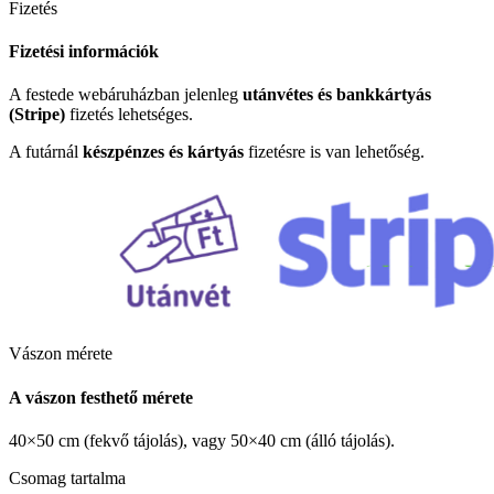
Fizetés
Fizetési információk
A festede webáruházban jelenleg
utánvétes és bankkártyás
(Stripe)
fizetés lehetséges.
A futárnál
készpénzes és kártyás
fizetésre is van lehetőség.
Vászon mérete
A vászon festhető mérete
40×50 cm (fekvő tájolás), vagy 50×40 cm (álló tájolás).
Csomag tartalma