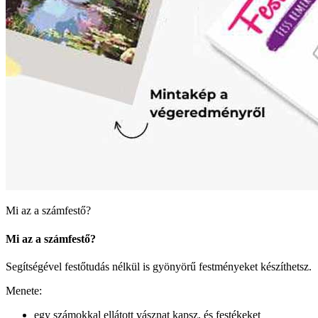
Mi az a számfestő?
Mi az a számfestő?
Segítségével festőtudás nélkül is gyönyörű festményeket készíthetsz.
Menete:
egy számokkal ellátott vásznat kapsz, és festékeket