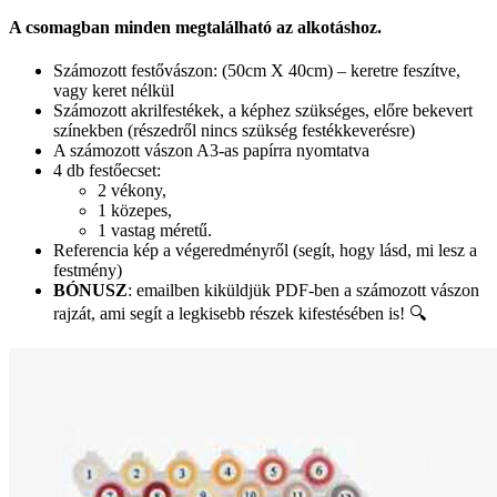
A csomagban minden megtalálható az alkotáshoz.
Számozott festővászon: (50cm X 40cm) – keretre feszítve,
vagy keret nélkül
Számozott akrilfestékek, a képhez szükséges, előre bekevert
színekben (részedről nincs szükség festékkeverésre)
A számozott vászon A3-as papírra nyomtatva
4 db festőecset:
2 vékony,
1 közepes,
1 vastag méretű.
Referencia kép a végeredményről (segít, hogy lásd, mi lesz a
festmény)
BÓNUSZ
: emailben kiküldjük PDF-ben a számozott vászon
rajzát, ami segít a legkisebb részek kifestésében is! 🔍