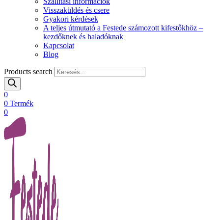
Szállítási információk
Visszaküldés és csere
Gyakori kérdések
A teljes útmutató a Festede számozott kifestőkhöz –
kezdőknek és haladóknak
Kapcsolat
Blog
Products search
0
0
Termék
0