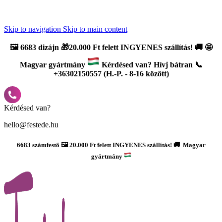
Újdonság: AI Varázsszámfestők ✨ | 2
0% bevezető kedvezmény
Skip to navigation
Skip to main content
🖼️
6683 dizájn 🎁20.000 Ft felett INGYENES szállítás!
🚚
🤩
Magyar gyártmány
Kérdésed van? Hívj bátran 📞
+36302150557 (H.-P. - 8-16 között)
Kérdésed van?
hello@festede.hu
6683 számfestő 🖼️ 20.000 Ft felett INGYENES szállítás! 🚚 Magyar
gyártmány