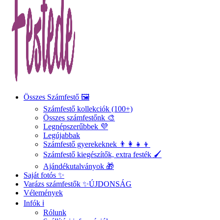
Összes Számfestő 🖼️
Számfestő kollekciók (100+)
Összes számfestőnk 🎨
Legnépszerűbbek 💜
Legújabbak
Számfestő gyerekeknek 👨‍👩‍👧‍👦
Számfestő kiegészítők, extra festék 🖌️
Ajándékutalványok 🎁
Saját fotós ✨
Varázs számfestők ✨
ÚJDONSÁG
Vélemények
Infók ℹ️
Rólunk