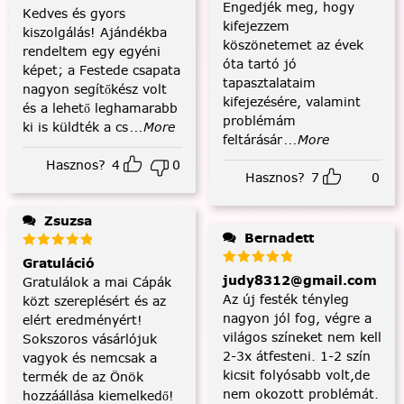
Engedjék meg, hogy
Kedves és gyors
kifejezzem
kiszolgálás! Ajándékba
köszönetemet az évek
rendeltem egy egyéni
óta tartó jó
képet; a Festede csapata
tapasztalataim
nagyon segítőkész volt
kifejezésére, valamint
és a lehető leghamarabb
problémám
ki is küldték a cs
...More
feltárásár
...More
Hasznos?
4
0
Hasznos?
7
0
Zsuzsa
Bernadett
Gratuláció
judy8312@gmail.com
Gratulálok a mai Cápák
Az új festék tényleg
közt szereplésért és az
nagyon jól fog, végre a
elért eredményért!
világos színeket nem kell
Sokszoros vásárlójuk
2-3x átfesteni. 1-2 szín
vagyok és nemcsak a
kicsit folyósabb volt,de
termék de az Önök
nem okozott problémát.
hozzáállása kiemelkedő!