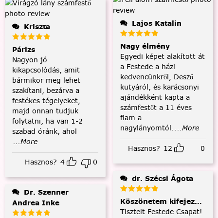
Lajos Katalin
Kriszta
Nagy élmény
Párizs
Egyedi képet alakított át
Nagyon jó
a Festede a házi
kikapcsolódás, amit
kedvencünkről, Desző
bármikor meg lehet
kutyáról, és karácsonyi
szakítani, bezárva a
ajándékként kapta a
festékes tégelyeket,
számfestőt a 11 éves
majd onnan tudjuk
fiam a
folytatni, ha van 1-2
nagylányomtól.
...More
szabad óránk, ahol
...More
Hasznos?
12
0
Hasznos?
4
0
dr. Szécsi Ágota
Dr. Szenner
Köszönetem kifejezése és
Andrea Inke
Tisztelt Festede Csapat!