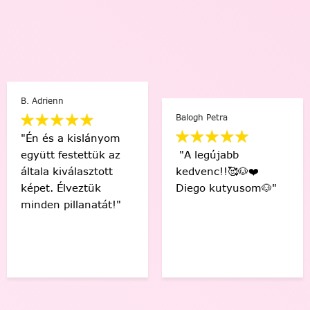
B. Adrienn
Balogh Petra
"Én és a kislányom
együtt festettük az
"A legújabb
általa kiválasztott
kedvenc!!🥰🐶❤️
képet. Élveztük
Diego kutyusom🐶"
minden pillanatát!"