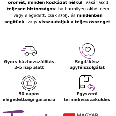
örömét, minden kockázat nélkül
. Vásárlásod
teljesen biztonságos
: ha bármilyen okból nem
vagy elégedett, csak szólj, és
mindenben
segítünk
, vagy
visszautaljuk a teljes összeget
.
Gyors házhozszállítás
Segítőkész
2-5 nap alatt
ügyfélszolgálat
50 napos
Egyszerű
elégedettségi garancia
termékvisszaküldés