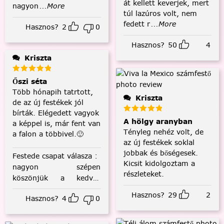
át kellett keverjek, mert
nagyon
...More
túl lazúros volt, nem
fedett r
...More
Hasznos?
2
0
Hasznos?
50
4
Kriszta
Őszi séta
Több hónapih tatrtott,
Kriszta
de az új festékek jól
bírták. Elégedett vagyok
A hölgy aranyban
a képpel is, már fent van
Tényleg nehéz volt, de
a falon a többivel.🙂
az új festékek soklal
jobbak és bőségesek.
Festede csapat válasza
:
Kicsit kidolgoztam a
nagyon szépen
részleteket.
köszönjük a kedves
visszajelzést! :)
Hasznos?
29
2
Hasznos?
4
0