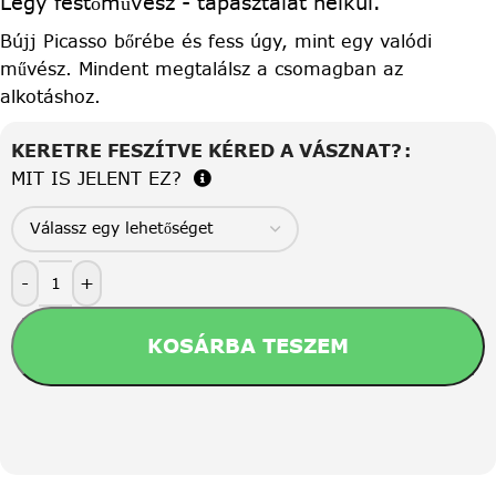
Légy festőművész - tapasztalat nélkül.
Bújj Picasso bőrébe és fess úgy, mint egy valódi
művész. Mindent megtalálsz a csomagban az
alkotáshoz.
KERETRE FESZÍTVE KÉRED A VÁSZNAT?
MIT IS JELENT EZ?
-
+
KOSÁRBA TESZEM