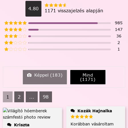
4.80
1171 visszajelzés alapján
985
147
36
2
1
Képpel (
183
)
Mind
(
1171
)
1
2
...
98
Kozák Hajnalka
Korábban vásároltam
Kriszta