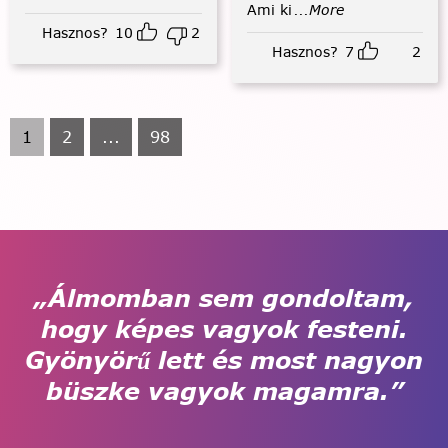
Ami ki
...More
Hasznos?
10
2
Hasznos?
7
2
1
2
...
98
„Álmomban sem gondoltam,
hogy képes vagyok festeni.
Gyönyörű lett és most nagyon
büszke vagyok magamra.”