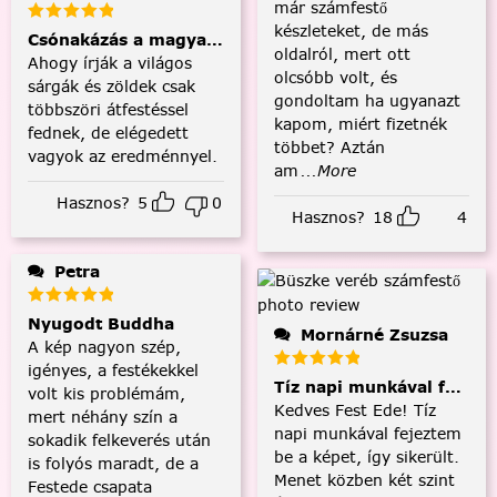
már számfestő
készleteket, de más
Csónakázás a magyar tengeren
oldalról, mert ott
Ahogy írják a világos
olcsóbb volt, és
sárgák és zöldek csak
gondoltam ha ugyanazt
többszöri átfestéssel
kapom, miért fizetnék
fednek, de elégedett
többet? Aztán
vagyok az eredménnyel.
am
...More
Hasznos?
5
0
Hasznos?
18
4
Petra
Nyugodt Buddha
Mornárné Zsuzsa
A kép nagyon szép,
igényes, a festékekkel
Tíz napi munkával fejezt
volt kis problémám,
Kedves Fest Ede! Tíz
mert néhány szín a
napi munkával fejeztem
sokadik felkeverés után
be a képet, így sikerült.
is folyós maradt, de a
Menet közben két szint
Festede csapata