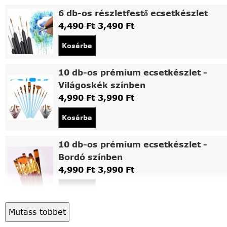
6 db-os részletfestő ecsetkészlet
4,490
Ft
3,490
Ft
Kosárba
10 db-os prémium ecsetkészlet -
Világoskék színben
4,990
Ft
3,990
Ft
Kosárba
10 db-os prémium ecsetkészlet -
Bordó színben
4,990
Ft
3,990
Ft
Kosárba
Mutass többet
Asztali fa festőállvány