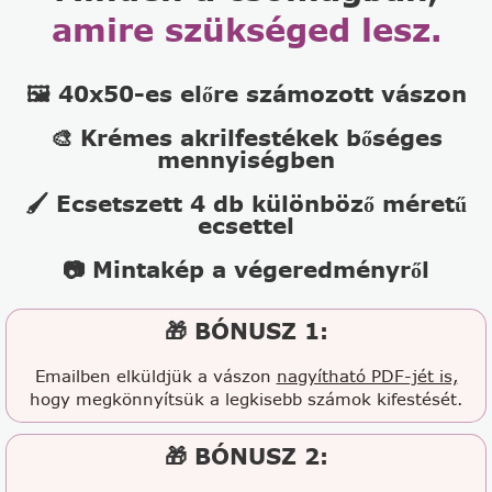
amire szükséged lesz.
🖼️ 40x50-es előre számozott vászon
🎨 Krémes akrilfestékek bőséges
mennyiségben
🖌️ Ecsetszett 4 db különböző méretű
ecsettel
📷 Mintakép a végeredményről
🎁 BÓNUSZ 1:
Emailben elküldjük a vászon
nagyítható PDF-jét is,
hogy megkönnyítsük a legkisebb számok kifestését.
🎁 BÓNUSZ 2: