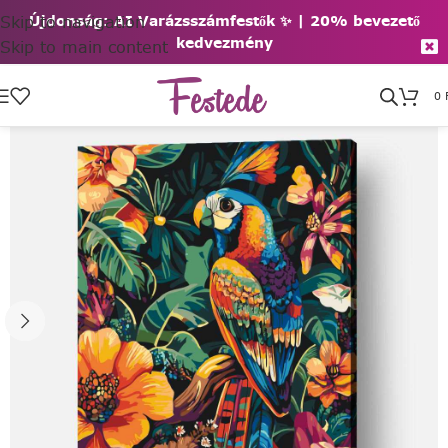
Skip to navigation
Újdonság: AI Varázsszámfestők ✨ | 2
0% bevezető
kedvezmény
Skip to main content
0