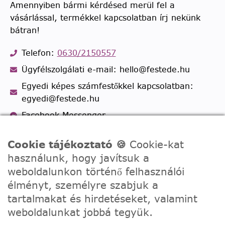
Amennyiben bármi kérdésed merül fel a
vásárlással, termékkel kapcsolatban írj nekünk
bátran!
Telefon:
0630/2150557
Ügyfélszolgálati e-mail: hello@festede.hu
Egyedi képes számfestőkkel kapcsolatban:
egyedi@festede.hu
Facebook Messenger
Csatlakozz 19.000 fős
Facebook csoportunkhoz!
Cookie tájékoztató 🍪
Cookie-kat
használunk, hogy javítsuk a
weboldalunkon történő felhasználói
élményt, személyre szabjuk a
tartalmakat és hirdetéseket, valamint
weboldalunkat jobbá tegyük.