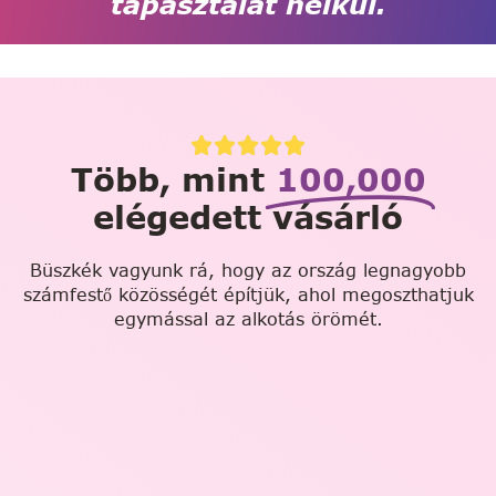
tapasztalat nélkül.
Több, mint
100,000
elégedett vásárló
Büszkék vagyunk rá, hogy az ország legnagyobb
számfestő közösségét építjük, ahol megoszthatjuk
egymással az alkotás örömét.