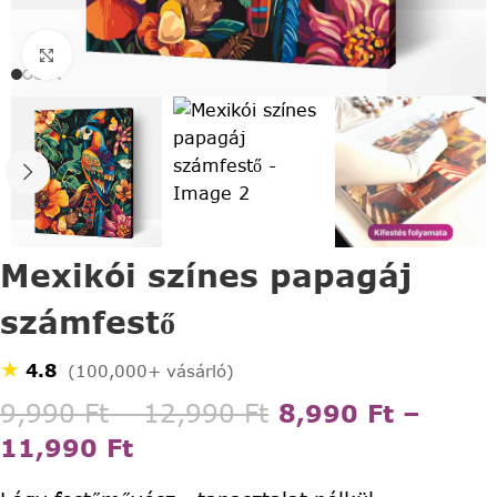
Click to enlarge
Mexikói színes papagáj
számfestő
★
4.8
(100,000+ vásárló)
9,990
Ft
–
12,990
Ft
8,990
Ft
–
11,990
Ft