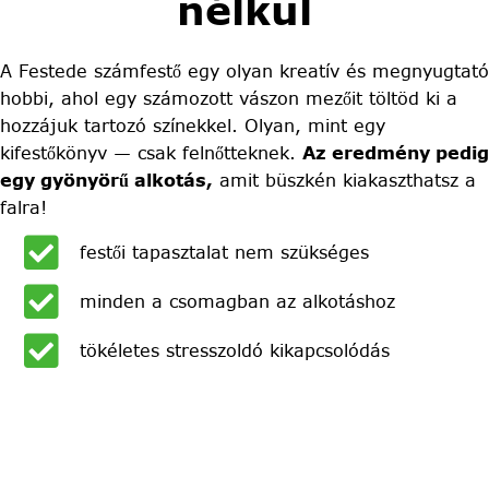
nélkül
A Festede számfestő egy olyan kreatív és megnyugtató
hobbi, ahol egy számozott vászon mezőit töltöd ki a
hozzájuk tartozó színekkel. Olyan, mint egy
kifestőkönyv — csak felnőtteknek.
Az eredmény pedig
egy gyönyörű alkotás,
amit büszkén kiakaszthatsz a
falra!
festői tapasztalat nem szükséges
minden a csomagban az alkotáshoz
tökéletes stresszoldó kikapcsolódás