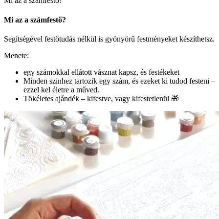
Mi az a számfestő?
Mi az a számfestő?
Segítségével festőtudás nélkül is gyönyörű festményeket készíthetsz.
Menete:
egy számokkal ellátott vásznat kapsz, és festékeket
Minden színhez tartozik egy szám, és ezeket ki tudod festeni –
ezzel kel életre a műved.
Tökéletes ajándék – kifestve, vagy kifestetlenül 🎁