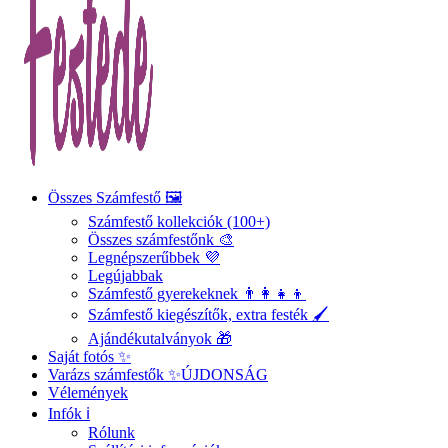
Összes Számfestő 🖼️
Számfestő kollekciók (100+)
Összes számfestőnk 🎨
Legnépszerűbbek 💜
Legújabbak
Számfestő gyerekeknek 👨‍👩‍👧‍👦
Számfestő kiegészítők, extra festék 🖌️
Ajándékutalványok 🎁
Saját fotós ✨
Varázs számfestők ✨
ÚJDONSÁG
Vélemények
Infók ℹ️
Rólunk