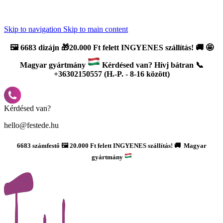
Újdonság: AI Varázsszámfestők ✨ | 2
0% bevezető kedvezmény
Skip to navigation
Skip to main content
🖼️
6683 dizájn 🎁20.000 Ft felett INGYENES szállítás!
🚚
🤩
Magyar gyártmány
Kérdésed van? Hívj bátran 📞
+36302150557 (H.-P. - 8-16 között)
Kérdésed van?
hello@festede.hu
6683 számfestő 🖼️ 20.000 Ft felett INGYENES szállítás! 🚚 Magyar
gyártmány