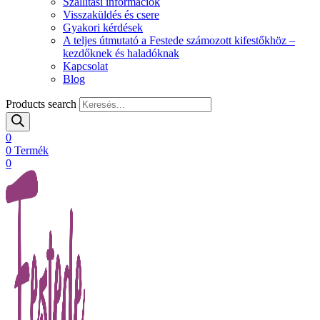
Szállítási információk
Visszaküldés és csere
Gyakori kérdések
A teljes útmutató a Festede számozott kifestőkhöz –
kezdőknek és haladóknak
Kapcsolat
Blog
Products search
0
0
Termék
0