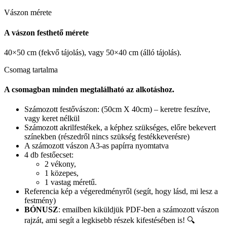
Vászon mérete
A vászon festhető mérete
40×50 cm (fekvő tájolás), vagy 50×40 cm (álló tájolás).
Csomag tartalma
A csomagban minden megtalálható az alkotáshoz.
Számozott festővászon: (50cm X 40cm) – keretre feszítve,
vagy keret nélkül
Számozott akrilfestékek, a képhez szükséges, előre bekevert
színekben (részedről nincs szükség festékkeverésre)
A számozott vászon A3-as papírra nyomtatva
4 db festőecset:
2 vékony,
1 közepes,
1 vastag méretű.
Referencia kép a végeredményről (segít, hogy lásd, mi lesz a
festmény)
BÓNUSZ
: emailben kiküldjük PDF-ben a számozott vászon
rajzát, ami segít a legkisebb részek kifestésében is! 🔍