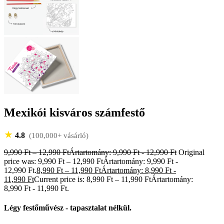
Mexikói kisváros számfestő
★
4.8
(100,000+ vásárló)
9,990
Ft
–
12,990
Ft
Ártartomány: 9,990 Ft - 12,990 Ft
Original
price was: 9,990 Ft – 12,990 FtÁrtartomány: 9,990 Ft -
12,990 Ft.
8,990
Ft
–
11,990
Ft
Ártartomány: 8,990 Ft -
11,990 Ft
Current price is: 8,990 Ft – 11,990 FtÁrtartomány:
8,990 Ft - 11,990 Ft.
Légy festőművész - tapasztalat nélkül.