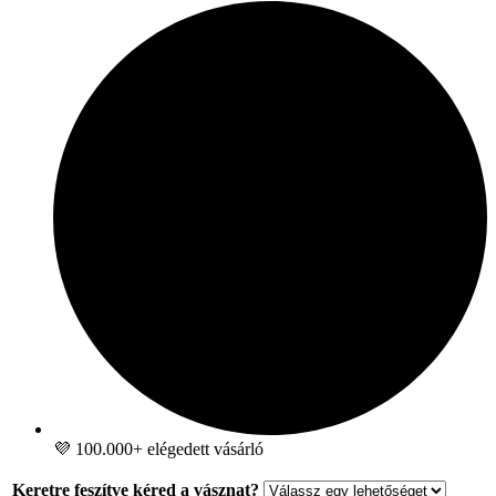
💜 100.000+ elégedett vásárló
Keretre feszítve kéred a vásznat?