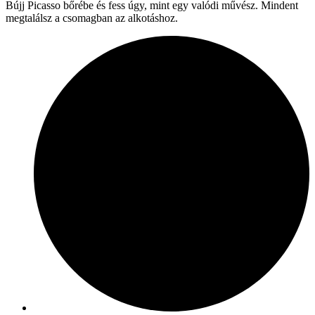
Bújj Picasso bőrébe és fess úgy, mint egy valódi művész. Mindent
megtalálsz a csomagban az alkotáshoz.