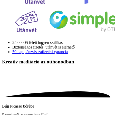
25.000 Ft felett ingyen szállítás
Biztonságos fizetés, utánvét is elérhető
50 nap pénzvisszafizetési garancia
Kreatív meditáció
az otthonodban
Bújj Picasso bőrébe
Remekmű, tapasztalat nélkül