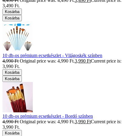
4,490
Ft
Original price was: 4,490 Ft.
3,490
Ft
Current price is:
3,490 Ft.
Kosárba
Kosárba
10 db-os prémium ecsetkészlet - Világoskék színben
4,990
Ft
Original price was: 4,990 Ft.
3,990
Ft
Current price is:
3,990 Ft.
Kosárba
Kosárba
10 db-os prémium ecsetkészlet - Bordó színben
4,990
Ft
Original price was: 4,990 Ft.
3,990
Ft
Current price is:
3,990 Ft.
Kosárba