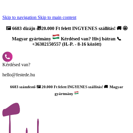
Újdonság: AI Varázsszámfestők ✨ | 2
0% bevezető kedvezmény
Skip to navigation
Skip to main content
🖼️
6683 dizájn 🎁20.000 Ft felett INGYENES szállítás!
🚚
🤩
Magyar gyártmány
Kérdésed van? Hívj bátran 📞
+36302150557 (H.-P. - 8-16 között)
Kérdésed van?
hello@festede.hu
6683 számfestő 🖼️ 20.000 Ft felett INGYENES szállítás! 🚚 Magyar
gyártmány