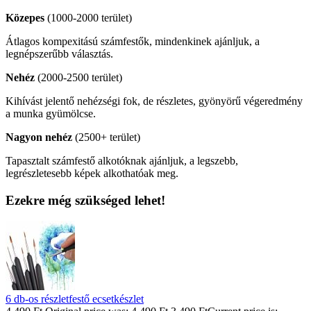
Közepes
(1000-2000 terület)
Átlagos kompexitású számfestők, mindenkinek ajánljuk, a
legnépszerűbb választás.
Nehéz
(2000-2500 terület)
Kihívást jelentő nehézségi fok, de részletes, gyönyörű végeredmény
a munka gyümölcse.
Nagyon nehéz
(2500+ terület)
Tapasztalt számfestő alkotóknak ajánljuk, a legszebb,
legrészletesebb képek alkothatóak meg.
Ezekre még szükséged lehet!
6 db-os részletfestő ecsetkészlet