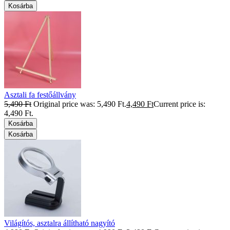
Kosárba
Asztali fa festőállvány
5,490
Ft
Original price was: 5,490 Ft.
4,490
Ft
Current price is:
4,490 Ft.
Kosárba
Kosárba
Világítós, asztalra állítható nagyító