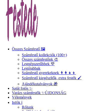
Összes Számfestő 🖼️
Számfestő kollekciók (100+)
Összes számfestőnk 🎨
Legnépszerűbbek 💜
Legújabbak
Számfestő gyerekeknek 👨‍👩‍👧‍👦
Számfestő kiegészítők, extra festék 🖌️
Ajándékutalványok 🎁
Saját fotós ✨
Varázs számfestők ✨
ÚJDONSÁG
Vélemények
Infók ℹ️
Rólunk