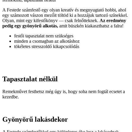
A Festede számfestő egy olyan kreatív és megnyugtató hobbi, ahol
egy számozott vászon mezőit töltöd ki a hozzájuk tartozó színekkel.
Olyan, mint egy kifestőkönyv — csak felnőtteknek.
Az eredmény
pedig egy gyönyörű alkotás,
amit büszkén kiakaszthatsz a falra!
festői tapasztalat nem szükséges
minden a csomagban az alkotáshoz
tökéletes stresszoldó kikapcsolódás
Tapasztalat nélkül
Remekművet festhetsz még úgy is, hogy soha nem fogtál ecsetet a
kezedbe.
Gyönyörű lakásdekor
A Festede számfestőkkel egy különleges éke lesz a lakásodnak.