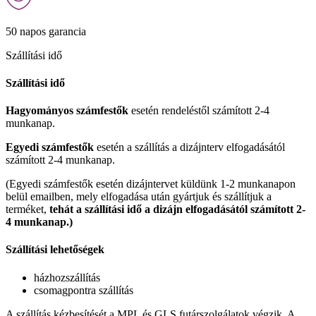
50 napos garancia
Szállítási idő
Szállítási idő
Hagyományos számfestők
esetén rendeléstől számított 2-4
munkanap.
Egyedi számfestők
esetén a szállítás a dizájnterv elfogadásától
számított 2-4 munkanap.
(Egyedi számfestők esetén dizájntervet küldünk 1-2 munkanapon
belül emailben, mely elfogadása után gyártjuk és szállítjuk a
terméket,
tehát a szállítási idő a dizájn elfogadásától számított 2-
4 munkanap.)
Szállítási lehetőségek
házhozszállítás
csomagpontra szállítás
A szállítás kézbesítését a MPL és GLS futárszolgálatok végzik. A