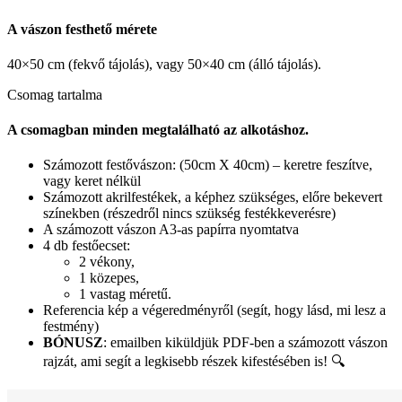
A vászon festhető mérete
40×50 cm (fekvő tájolás), vagy 50×40 cm (álló tájolás).
Csomag tartalma
A csomagban minden megtalálható az alkotáshoz.
Számozott festővászon: (50cm X 40cm) – keretre feszítve,
vagy keret nélkül
Számozott akrilfestékek, a képhez szükséges, előre bekevert
színekben (részedről nincs szükség festékkeverésre)
A számozott vászon A3-as papírra nyomtatva
4 db festőecset:
2 vékony,
1 közepes,
1 vastag méretű.
Referencia kép a végeredményről (segít, hogy lásd, mi lesz a
festmény)
BÓNUSZ
: emailben kiküldjük PDF-ben a számozott vászon
rajzát, ami segít a legkisebb részek kifestésében is! 🔍