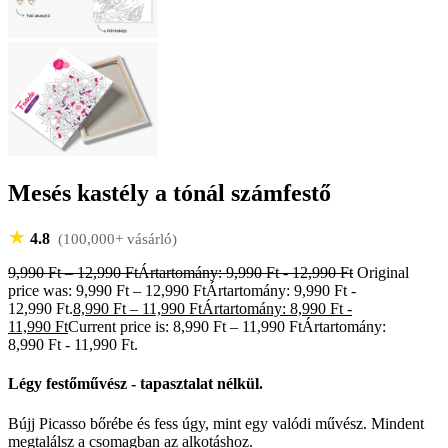
Mesés kastély a tónál számfestő
★
4.8
(100,000+ vásárló)
9,990
Ft
–
12,990
Ft
Ártartomány: 9,990 Ft - 12,990 Ft
Original
price was: 9,990 Ft – 12,990 FtÁrtartomány: 9,990 Ft -
12,990 Ft.
8,990
Ft
–
11,990
Ft
Ártartomány: 8,990 Ft -
11,990 Ft
Current price is: 8,990 Ft – 11,990 FtÁrtartomány:
8,990 Ft - 11,990 Ft.
Légy festőművész - tapasztalat nélkül.
Bújj Picasso bőrébe és fess úgy, mint egy valódi művész. Mindent
megtalálsz a csomagban az alkotáshoz.