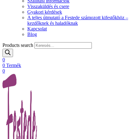
Szállítási információk
Visszaküldés és csere
Gyakori kérdések
A teljes útmutató a Festede számozott kifestőkhöz –
kezdőknek és haladóknak
Kapcsolat
Blog
Products search
0
0
Termék
0