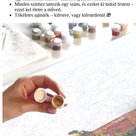
Minden színhez tartozik egy szám, és ezeket ki tudod festeni –
ezzel kel életre a műved.
Tökéletes ajándék – kifestve, vagy kifestetlenül 🎁