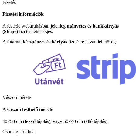
Fizetés
Fizetési információk
A festede webáruházban jelenleg
utánvétes és bankkártyás
(Stripe)
fizetés lehetséges.
A futárnál
készpénzes és kártyás
fizetésre is van lehetőség.
Vászon mérete
A vászon festhető mérete
40×50 cm (fekvő tájolás), vagy 50×40 cm (álló tájolás).
Csomag tartalma