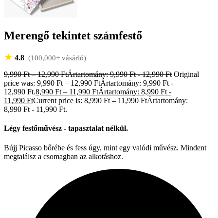
Merengő tekintet számfestő
★
4.8
(100,000+ vásárló)
9,990
Ft
–
12,990
Ft
Ártartomány: 9,990 Ft - 12,990 Ft
Original
price was: 9,990 Ft – 12,990 FtÁrtartomány: 9,990 Ft -
12,990 Ft.
8,990
Ft
–
11,990
Ft
Ártartomány: 8,990 Ft -
11,990 Ft
Current price is: 8,990 Ft – 11,990 FtÁrtartomány:
8,990 Ft - 11,990 Ft.
Légy festőművész - tapasztalat nélkül.
Bújj Picasso bőrébe és fess úgy, mint egy valódi művész. Mindent
megtalálsz a csomagban az alkotáshoz.