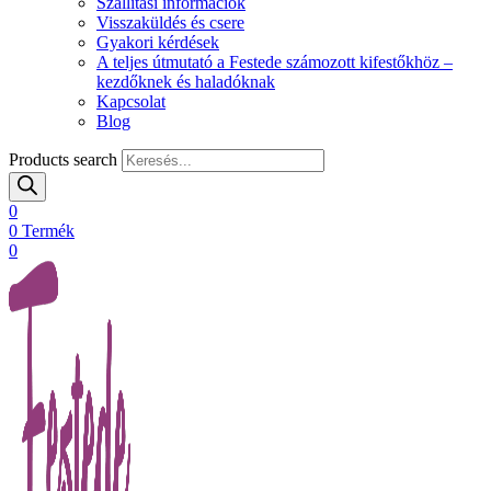
Szállítási információk
Visszaküldés és csere
Gyakori kérdések
A teljes útmutató a Festede számozott kifestőkhöz –
kezdőknek és haladóknak
Kapcsolat
Blog
Products search
0
0
Termék
0