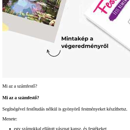
Mi az a számfestő?
Mi az a számfestő?
Segítségével festőtudás nélkül is gyönyörű festményeket készíthetsz.
Menete:
egy számokkal ellátott vásznat kapsz, és festékeket