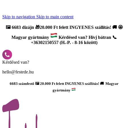
Újdonság: AI Varázsszámfestők ✨ | 2
0% bevezető kedvezmény
Skip to navigation
Skip to main content
🖼️
6683 dizájn 🎁20.000 Ft felett INGYENES szállítás!
🚚
🤩
Magyar gyártmány
Kérdésed van? Hívj bátran 📞
+36302150557 (H.-P. - 8-16 között)
Kérdésed van?
hello@festede.hu
6683 számfestő 🖼️ 20.000 Ft felett INGYENES szállítás! 🚚 Magyar
gyártmány