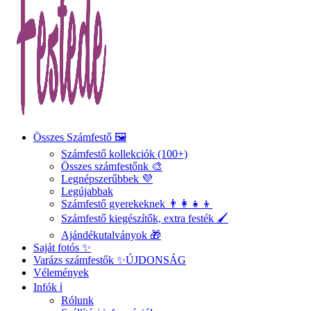
Összes Számfestő 🖼️
Számfestő kollekciók (100+)
Összes számfestőnk 🎨
Legnépszerűbbek 💜
Legújabbak
Számfestő gyerekeknek 👨‍👩‍👧‍👦
Számfestő kiegészítők, extra festék 🖌️
Ajándékutalványok 🎁
Saját fotós ✨
Varázs számfestők ✨
ÚJDONSÁG
Vélemények
Infók ℹ️
Rólunk