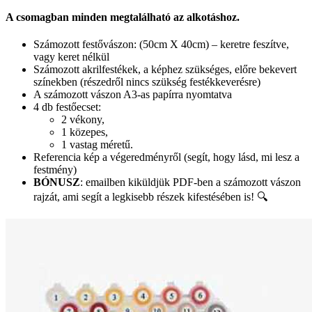
A csomagban minden megtalálható az alkotáshoz.
Számozott festővászon: (50cm X 40cm) – keretre feszítve,
vagy keret nélkül
Számozott akrilfestékek, a képhez szükséges, előre bekevert
színekben (részedről nincs szükség festékkeverésre)
A számozott vászon A3-as papírra nyomtatva
4 db festőecset:
2 vékony,
1 közepes,
1 vastag méretű.
Referencia kép a végeredményről (segít, hogy lásd, mi lesz a
festmény)
BÓNUSZ
: emailben kiküldjük PDF-ben a számozott vászon
rajzát, ami segít a legkisebb részek kifestésében is! 🔍