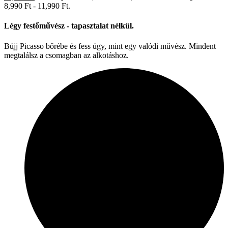
8,990 Ft - 11,990 Ft.
Légy festőművész - tapasztalat nélkül.
Bújj Picasso bőrébe és fess úgy, mint egy valódi művész. Mindent
megtalálsz a csomagban az alkotáshoz.