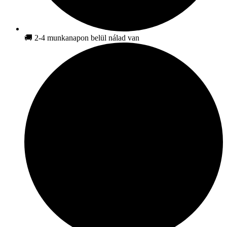
🚚 2-4 munkanapon belül nálad van