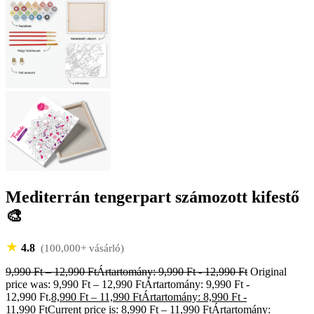
Mediterrán tengerpart számozott kifestő
🎨
★
4.8
(100,000+ vásárló)
9,990
Ft
–
12,990
Ft
Ártartomány: 9,990 Ft - 12,990 Ft
Original
price was: 9,990 Ft – 12,990 FtÁrtartomány: 9,990 Ft -
12,990 Ft.
8,990
Ft
–
11,990
Ft
Ártartomány: 8,990 Ft -
11,990 Ft
Current price is: 8,990 Ft – 11,990 FtÁrtartomány: