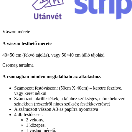
Vászon mérete
A vászon festhető mérete
40×50 cm (fekvő tájolás), vagy 50×40 cm (álló tájolás).
Csomag tartalma
A csomagban minden megtalálható az alkotáshoz.
Számozott festővászon: (50cm X 40cm) – keretre feszítve,
vagy keret nélkül
Számozott akrilfestékek, a képhez szükséges, előre bekevert
színekben (részedről nincs szükség festékkeverésre)
A számozott vászon A3-as papírra nyomtatva
4 db festőecset:
2 vékony,
1 közepes,
1 vastag méretű.