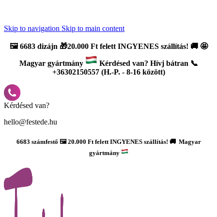
Újdonság: AI Varázsszámfestők ✨ | 2
0% bevezető kedvezmény
Skip to navigation
Skip to main content
🖼️
6683 dizájn 🎁20.000 Ft felett INGYENES szállítás!
🚚
🤩
Magyar gyártmány
Kérdésed van? Hívj bátran 📞
+36302150557 (H.-P. - 8-16 között)
Kérdésed van?
hello@festede.hu
6683 számfestő 🖼️ 20.000 Ft felett INGYENES szállítás! 🚚 Magyar
gyártmány