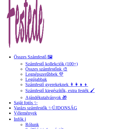
Összes Számfestő 🖼️
Számfestő kollekciók (100+)
Összes számfestőnk 🎨
Legnépszerűbbek 💜
Legújabbak
Számfestő gyerekeknek 👨‍👩‍👧‍👦
Számfestő kiegészítők, extra festék 🖌️
Ajándékutalványok 🎁
Saját fotós ✨
Varázs számfestők ✨
ÚJDONSÁG
Vélemények
Infók ℹ️
Rólunk