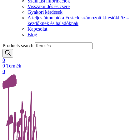
Szállítási információk
Visszaküldés és csere
Gyakori kérdések
A teljes útmutató a Festede számozott kifestőkhöz –
kezdőknek és haladóknak
Kapcsolat
Blog
Products search
0
0
Termék
0