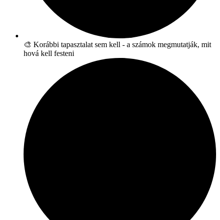
🎨 Korábbi tapasztalat sem kell - a számok megmutatják, mit
hová kell festeni