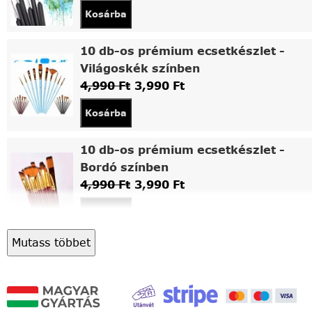
Kosárba
10 db-os prémium ecsetkészlet -
Világoskék színben
4,990
Ft
3,990
Ft
Kosárba
10 db-os prémium ecsetkészlet -
Bordó színben
4,990
Ft
3,990
Ft
Kosárba
Mutass többet
Asztali fa festőállvány
5,490
Ft
4,490
Ft
Kosárba