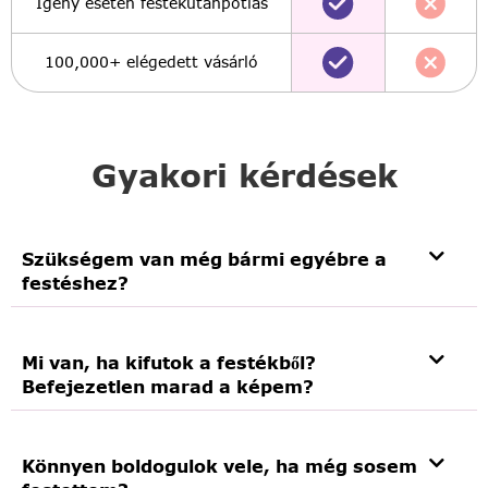
Igény esetén festékutánpótlás
100,000+ elégedett vásárló
Gyakori kérdések
Szükségem van még bármi egyébre a
festéshez?
Mi van, ha kifutok a festékből?
Befejezetlen marad a képem?
Könnyen boldogulok vele, ha még sosem