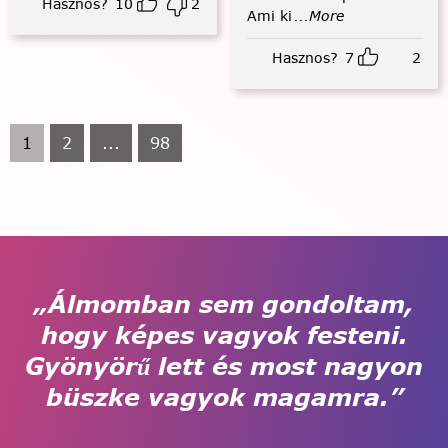
Hasznos?
10
2
Ami ki
...More
Hasznos?
7
2
1
2
...
98
„Álmomban sem gondoltam,
hogy képes vagyok festeni.
Gyönyörű lett és most nagyon
büszke vagyok magamra.”