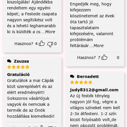
kiszolgálás! Ajándékba
Engedjék meg, hogy
rendeltem egy egyéni
kifejezzem
képet; a Festede csapata
köszönetemet az évek
nagyon segítőkész volt
óta tartó jó
és a lehető leghamarabb
tapasztalataim
ki is küldték a cs
...More
kifejezésére, valamint
problémám
Hasznos?
4
0
feltárásár
...More
Hasznos?
7
0
Zsuzsa
Gratuláció
Bernadett
Gratulálok a mai Cápák
közt szereplésért és az
judy8312@gmail.com
elért eredményért!
Az új festék tényleg
Sokszoros vásárlójuk
nagyon jól fog, végre a
vagyok és nemcsak a
világos színeket nem kell
termék de az Önök
2-3x átfesteni. 1-2 szín
hozzáállása kiemelkedő!
kicsit folyósabb volt,de
nem okozott problémát.