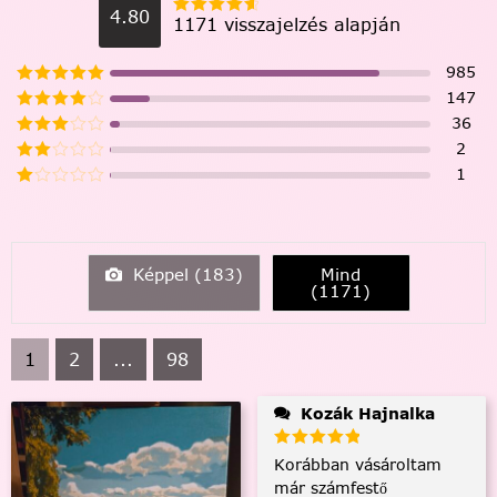
4.80
1171 visszajelzés alapján
985
147
36
2
1
Képpel (
183
)
Mind
(
1171
)
1
2
...
98
Kozák Hajnalka
Korábban vásároltam
már számfestő