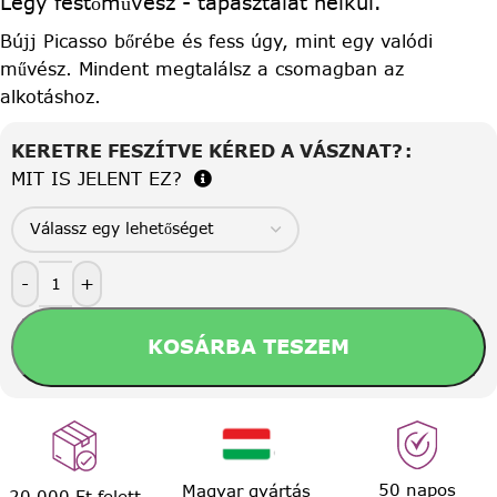
Légy festőművész - tapasztalat nélkül.
Bújj Picasso bőrébe és fess úgy, mint egy valódi
művész. Mindent megtalálsz a csomagban az
alkotáshoz.
KERETRE FESZÍTVE KÉRED A VÁSZNAT?
MIT IS JELENT EZ?
-
+
KOSÁRBA TESZEM
50 napos
Magyar gyártás
20.000 Ft felett