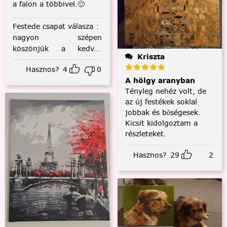
a falon a többivel.🙂
Festede csapat válasza
:
nagyon szépen
köszönjük a kedves
Kriszta
visszajelzést! :)
Hasznos?
4
0
A hölgy aranyban
Tényleg nehéz volt, de
az új festékek soklal
jobbak és bőségesek.
Kicsit kidolgoztam a
részleteket.
Hasznos?
29
2