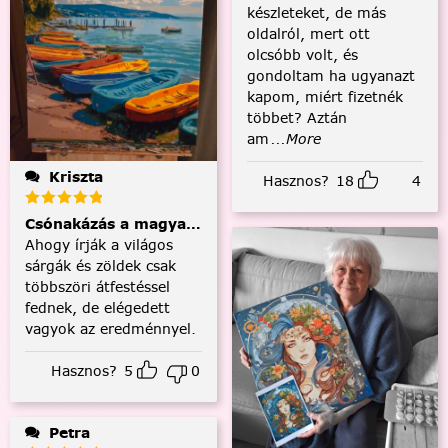
készleteket, de más
oldalról, mert ott
olcsóbb volt, és
gondoltam ha ugyanazt
kapom, miért fizetnék
többet? Aztán
am
...More
Kriszta
Hasznos?
18
4
Csónakázás a magyar tengeren
Ahogy írják a világos
sárgák és zöldek csak
többszöri átfestéssel
fednek, de elégedett
vagyok az eredménnyel.
Hasznos?
5
0
Petra