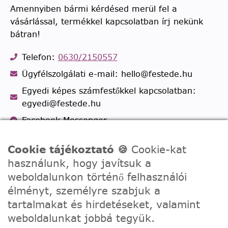
Amennyiben bármi kérdésed merül fel a
vásárlással, termékkel kapcsolatban írj nekünk
bátran!
Telefon:
0630/2150557
Ügyfélszolgálati e-mail: hello@festede.hu
Egyedi képes számfestőkkel kapcsolatban:
egyedi@festede.hu
Facebook Messenger
Csatlakozz 19.000 fős
Facebook csoportunkhoz!
Cookie tájékoztató 🍪
Cookie-kat
használunk, hogy javítsuk a
weboldalunkon történő felhasználói
élményt, személyre szabjuk a
tartalmakat és hirdetéseket, valamint
weboldalunkat jobbá tegyük.