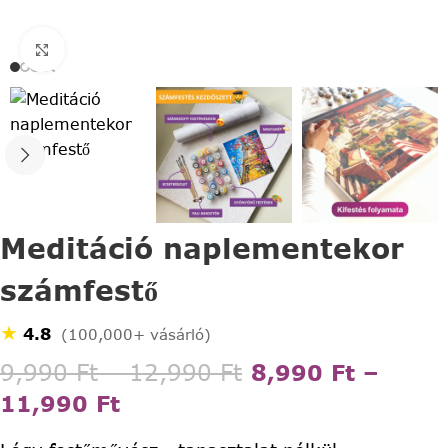
Click to enlarge
Meditáció naplementekor
számfestő
★
4.8
(100,000+ vásárló)
9,990
Ft
–
12,990
Ft
8,990
Ft
–
11,990
Ft