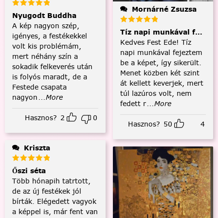
Mornárné Zsuzsa
Nyugodt Buddha
A kép nagyon szép,
Tíz napi munkával fejezt
igényes, a festékekkel
Kedves Fest Ede! Tíz
volt kis problémám,
napi munkával fejeztem
mert néhány szín a
be a képet, így sikerült.
sokadik felkeverés után
Menet közben két szint
is folyós maradt, de a
át kellett keverjek, mert
Festede csapata
túl lazúros volt, nem
nagyon
...More
fedett r
...More
Hasznos?
2
0
Hasznos?
50
4
Kriszta
Őszi séta
Több hónapih tatrtott,
de az új festékek jól
bírták. Elégedett vagyok
a képpel is, már fent van