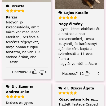
Kriszta
Lajos Katalin
Párizs
Nagyon jó
Nagy élmény
kikapcsolódás, amit
Egyedi képet alakított át
bármikor meg lehet
a Festede a házi
szakítani, bezárva a
kedvencünkről, Desző
festékes tégelyeket,
kutyáról, és karácsonyi
majd onnan tudjuk
ajándékként kapta a
folytatni, ha van 1-2
számfestőt a 11 éves
szabad óránk, ahol
fiam a
...More
nagylányomtól.
...More
Hasznos?
4
0
Hasznos?
12
0
Dr. Szenner
dr. Szécsi Ágota
Andrea Inke
Köszönetem kifejezése és
Kedves és gyors
Tisztelt Festede Csapat!