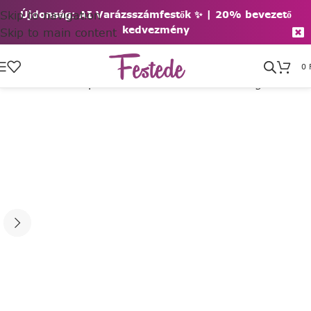
Skip to navigation
Újdonság: AI Varázsszámfestők ✨ | 2
0% bevezető
kedvezmény
Skip to main content
0