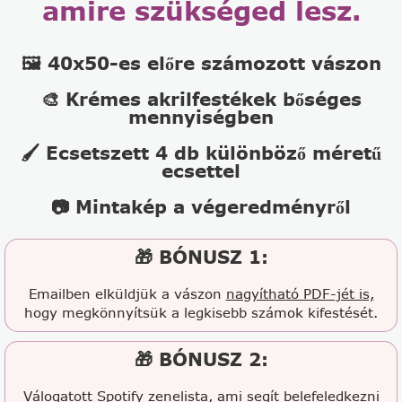
amire szükséged lesz.
🖼️ 40x50-es előre számozott vászon
🎨 Krémes akrilfestékek bőséges
mennyiségben
🖌️ Ecsetszett 4 db különböző méretű
ecsettel
📷 Mintakép a végeredményről
🎁 BÓNUSZ 1:
Emailben elküldjük a vászon
nagyítható PDF-jét is,
hogy megkönnyítsük a legkisebb számok kifestését.
🎁 BÓNUSZ 2:
Válogatott Spotify zenelista
, ami segít belefeledkezni