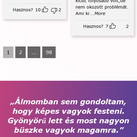
kicsit folyósabb volt,de
nem okozott problémát.
Hasznos?
10
2
Ami ki
...More
Hasznos?
7
2
1
2
...
98
„Álmomban sem gondoltam,
hogy képes vagyok festeni.
Gyönyörű lett és most nagyon
büszke vagyok magamra.”