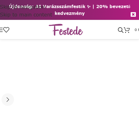
Skip to navigation
Újdonság: AI Varázsszámfestők ✨ | 2
0% bevezető
kedvezmény
Skip to main content
0