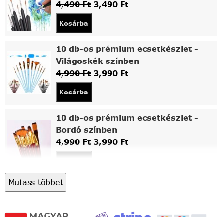
4,490
Ft
3,490
Ft
Kosárba
10 db-os prémium ecsetkészlet -
Világoskék színben
4,990
Ft
3,990
Ft
Kosárba
10 db-os prémium ecsetkészlet -
Bordó színben
4,990
Ft
3,990
Ft
Kosárba
Mutass többet
Asztali fa festőállvány
5,490
Ft
4,490
Ft