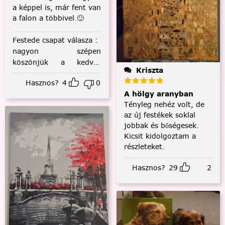
a képpel is, már fent van
a falon a többivel.🙂
Festede csapat válasza
:
nagyon szépen
köszönjük a kedves
Kriszta
visszajelzést! :)
Hasznos?
4
0
A hölgy aranyban
Tényleg nehéz volt, de
az új festékek soklal
jobbak és bőségesek.
Kicsit kidolgoztam a
részleteket.
Hasznos?
29
2