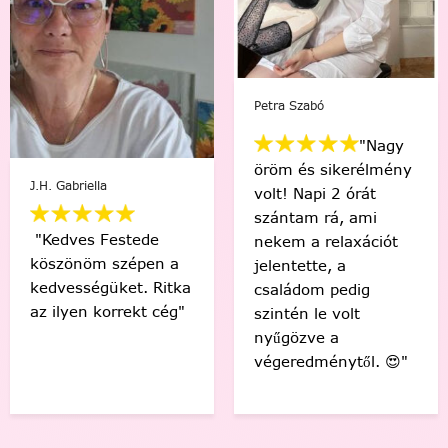
Mikus Bernadett
Viki Vas-Lukács
"Minden percében
"Kedvenc egyéni
egy igazi festő
számfestőmmel 🥰
“művésznek”
tökéletes lett,
éreztem magam.
élmény volt minden
Soha nem hittem
egyes ecsetvonás!
volna, hogy egy ilyen
Köszönöm Festede!
alkotást festéssel
❤️🤗"
meg tudok csinálni.
🙂"