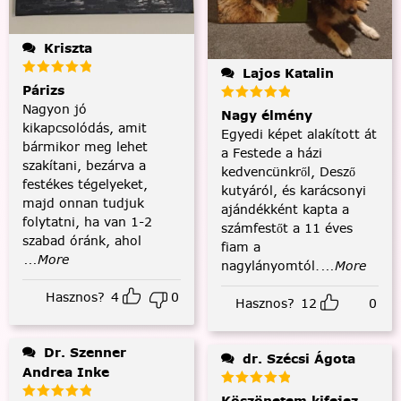
Kriszta
Lajos Katalin
Párizs
Nagyon jó
Nagy élmény
kikapcsolódás, amit
Egyedi képet alakított át
bármikor meg lehet
a Festede a házi
szakítani, bezárva a
kedvencünkről, Desző
festékes tégelyeket,
kutyáról, és karácsonyi
majd onnan tudjuk
ajándékként kapta a
folytatni, ha van 1-2
számfestőt a 11 éves
szabad óránk, ahol
fiam a
...More
nagylányomtól.
...More
Hasznos?
4
0
Hasznos?
12
0
Dr. Szenner
dr. Szécsi Ágota
Andrea Inke