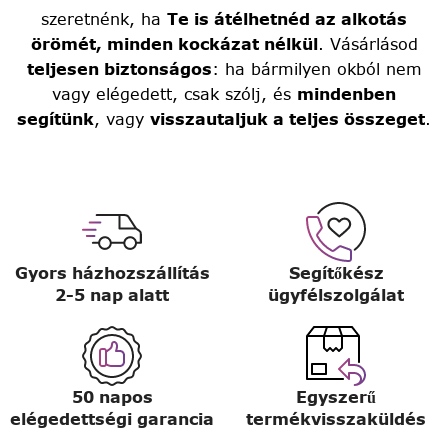
szeretnénk, ha
Te is átélhetnéd az alkotás
örömét, minden kockázat nélkül
. Vásárlásod
teljesen biztonságos
: ha bármilyen okból nem
vagy elégedett, csak szólj, és
mindenben
segítünk
, vagy
visszautaljuk a teljes összeget
.
Gyors házhozszállítás
Segítőkész
2-5 nap alatt
ügyfélszolgálat
50 napos
Egyszerű
elégedettségi garancia
termékvisszaküldés