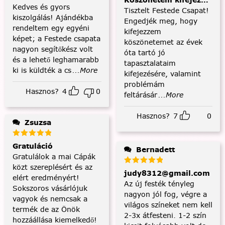
Köszönetem kifejezése és
Kedves és gyors
Tisztelt Festede Csapat!
kiszolgálás! Ajándékba
Engedjék meg, hogy
rendeltem egy egyéni
kifejezzem
képet; a Festede csapata
köszönetemet az évek
nagyon segítőkész volt
óta tartó jó
és a lehető leghamarabb
tapasztalataim
ki is küldték a cs
...More
kifejezésére, valamint
problémám
Hasznos?
4
0
feltárásár
...More
Hasznos?
7
0
Zsuzsa
Gratuláció
Bernadett
Gratulálok a mai Cápák
közt szereplésért és az
judy8312@gmail.com
elért eredményért!
Az új festék tényleg
Sokszoros vásárlójuk
nagyon jól fog, végre a
vagyok és nemcsak a
világos színeket nem kell
termék de az Önök
2-3x átfesteni. 1-2 szín
hozzáállása kiemelkedő!