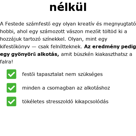
nélkül
A Festede számfestő egy olyan kreatív és megnyugtató
hobbi, ahol egy számozott vászon mezőit töltöd ki a
hozzájuk tartozó színekkel. Olyan, mint egy
kifestőkönyv — csak felnőtteknek.
Az eredmény pedig
egy gyönyörű alkotás,
amit büszkén kiakaszthatsz a
falra!
festői tapasztalat nem szükséges
minden a csomagban az alkotáshoz
tökéletes stresszoldó kikapcsolódás