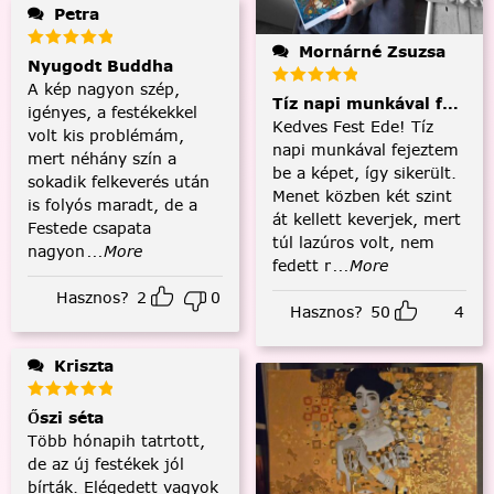
Petra
Mornárné Zsuzsa
Nyugodt Buddha
A kép nagyon szép,
Tíz napi munkával fejezt
igényes, a festékekkel
Kedves Fest Ede! Tíz
volt kis problémám,
napi munkával fejeztem
mert néhány szín a
be a képet, így sikerült.
sokadik felkeverés után
Menet közben két szint
is folyós maradt, de a
át kellett keverjek, mert
Festede csapata
túl lazúros volt, nem
nagyon
...More
fedett r
...More
Hasznos?
2
0
Hasznos?
50
4
Kriszta
Őszi séta
Több hónapih tatrtott,
de az új festékek jól
bírták. Elégedett vagyok