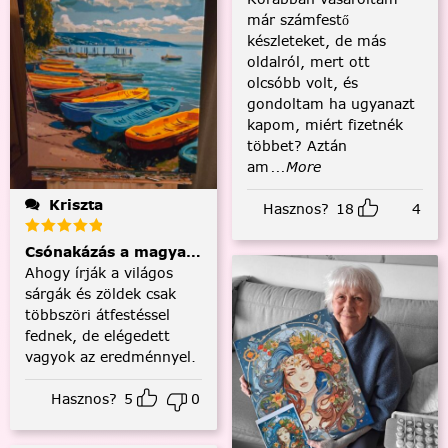
már számfestő
készleteket, de más
oldalról, mert ott
olcsóbb volt, és
gondoltam ha ugyanazt
kapom, miért fizetnék
többet? Aztán
am
...More
Kriszta
Hasznos?
18
4
Csónakázás a magyar tengeren
Ahogy írják a világos
sárgák és zöldek csak
többszöri átfestéssel
fednek, de elégedett
vagyok az eredménnyel.
Hasznos?
5
0