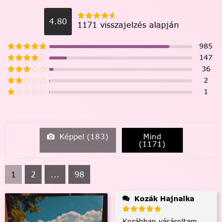
4.80
1171 visszajelzés alapján
985
147
36
2
1
Képpel (
183
)
Mind
(
1171
)
1
2
...
98
Kozák Hajnalka
Korábban vásároltam