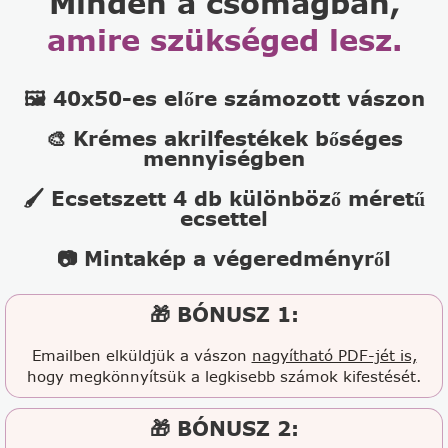
Minden a csomagban,
amire szükséged lesz.
🖼️ 40x50-es előre számozott vászon
🎨 Krémes akrilfestékek bőséges
mennyiségben
🖌️ Ecsetszett 4 db különböző méretű
ecsettel
📷 Mintakép a végeredményről
🎁 BÓNUSZ 1:
Emailben elküldjük a vászon
nagyítható PDF-jét is,
hogy megkönnyítsük a legkisebb számok kifestését.
🎁 BÓNUSZ 2: