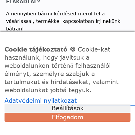
ELAKADTÁL?
Amennyiben bármi kérdésed merül fel a
vásárlással, termékkel kapcsolatban írj nekünk
bátran!
Telefon:
0630/2150557
Cookie tájékoztató 🍪
Cookie-kat
Ügyfélszolgálati e-mail: hello@festede.hu
használunk, hogy javítsuk a
Egyedi képes számfestőkkel kapcsolatban:
weboldalunkon történő felhasználói
egyedi@festede.hu
élményt, személyre szabjuk a
Facebook Messenger
tartalmakat és hirdetéseket, valamint
weboldalunkat jobbá tegyük.
Csatlakozz 19.000 fős
Facebook csoportunkhoz!
Adatvédelmi nyilatkozat
Beállítások
Elfogadom