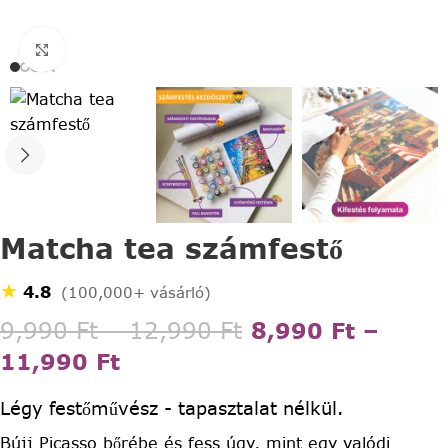
Click to enlarge
Matcha tea számfestő
★
4.8
(100,000+ vásárló)
9,990
Ft
–
12,990
Ft
8,990
Ft
–
11,990
Ft
Légy festőművész - tapasztalat nélkül.
Bújj Picasso bőrébe és fess úgy, mint egy valódi