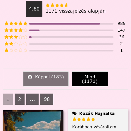
4.80
1171 visszajelzés alapján
985
147
36
2
1
Képpel (
183
)
Mind
(
1171
)
1
2
...
98
Kozák Hajnalka
Korábban vásároltam