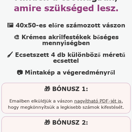
amire szükséged lesz.
🖼️ 40x50-es előre számozott vászon
🎨 Krémes akrilfestékek bőséges
mennyiségben
🖌️ Ecsetszett 4 db különböző méretű
ecsettel
📷 Mintakép a végeredményről
🎁 BÓNUSZ 1:
Emailben elküldjük a vászon
nagyítható PDF-jét is,
hogy megkönnyítsük a legkisebb számok kifestését.
🎁 BÓNUSZ 2: