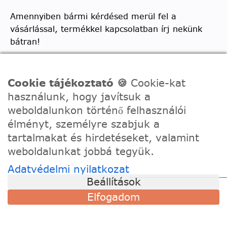
Amennyiben bármi kérdésed merül fel a
vásárlással, termékkel kapcsolatban írj nekünk
bátran!
Telefon:
0630/2150557
Ügyfélszolgálati e-mail: hello@festede.hu
Cookie tájékoztató 🍪
Cookie-kat
használunk, hogy javítsuk a
Egyedi képes számfestőkkel kapcsolatban:
weboldalunkon történő felhasználói
egyedi@festede.hu
élményt, személyre szabjuk a
Facebook Messenger
tartalmakat és hirdetéseket, valamint
Csatlakozz 19.000 fős
Facebook csoportunkhoz!
weboldalunkat jobbá tegyük.
Adatvédelmi nyilatkozat
Beállítások
Elfogadom