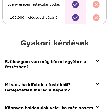
Igény esetén festékutánpótlás
100,000+ elégedett vásárló
Gyakori kérdések
Szükségem van még bármi egyébre a
festéshez?
Mi van, ha kifutok a festékből?
Befejezetlen marad a képem?
Könnyen boldogulok vele, ha még sosem