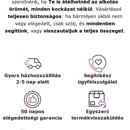
szeretnénk, ha
Te is átélhetnéd az alkotás
örömét, minden kockázat nélkül
. Vásárlásod
teljesen biztonságos
: ha bármilyen okból nem
vagy elégedett, csak szólj, és
mindenben
segítünk
, vagy
visszautaljuk a teljes összeget
.
Gyors házhozszállítás
Segítőkész
2-5 nap alatt
ügyfélszolgálat
50 napos
Egyszerű
elégedettségi garancia
termékvisszaküldés