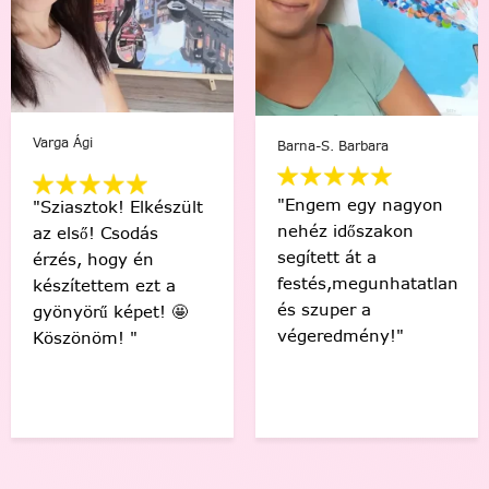
Varga Ági
Barna-S. Barbara
"Engem egy nagyon
"Sziasztok! Elkészült
nehéz időszakon
az első! Csodás
segített át a
érzés, hogy én
festés,megunhatatlan
készítettem ezt a
és szuper a
gyönyörű képet! 🤩
végeredmény!"
Köszönöm! "