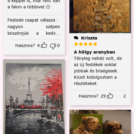
a képpel is, már fent van
a falon a többivel.🙂
Festede csapat válasza
:
nagyon szépen
köszönjük a kedves
Kriszta
visszajelzést! :)
Hasznos?
4
0
A hölgy aranyban
Tényleg nehéz volt, de
az új festékek soklal
jobbak és bőségesek.
Kicsit kidolgoztam a
részleteket.
Hasznos?
29
2