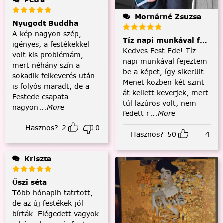
Mornárné Zsuzsa
Nyugodt Buddha
A kép nagyon szép,
Tíz napi munkával fejezt
igényes, a festékekkel
Kedves Fest Ede! Tíz
volt kis problémám,
napi munkával fejeztem
mert néhány szín a
be a képet, így sikerült.
sokadik felkeverés után
Menet közben két szint
is folyós maradt, de a
át kellett keverjek, mert
Festede csapata
túl lazúros volt, nem
nagyon
...More
fedett r
...More
Hasznos?
2
0
Hasznos?
50
4
Kriszta
Őszi séta
Több hónapih tatrtott,
de az új festékek jól
bírták. Elégedett vagyok