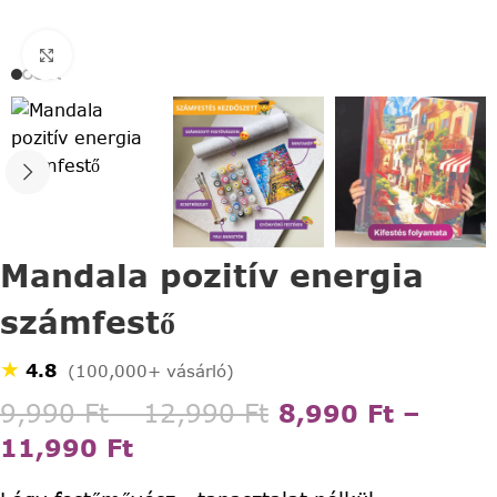
Click to enlarge
Mandala pozitív energia
számfestő
★
4.8
(100,000+ vásárló)
9,990
Ft
–
12,990
Ft
8,990
Ft
–
11,990
Ft