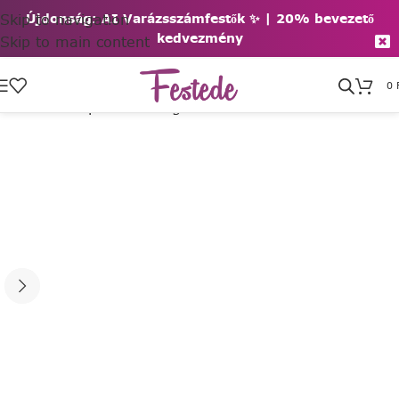
Skip to navigation
Újdonság: AI Varázsszámfestők ✨ | 2
0% bevezető
kedvezmény
Skip to main content
0