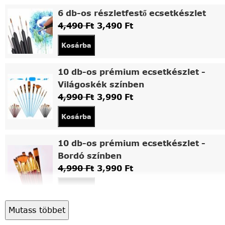
6 db-os részletfestő ecsetkészlet
4,490
Ft
3,490
Ft
Kosárba
10 db-os prémium ecsetkészlet -
Világoskék színben
4,990
Ft
3,990
Ft
Kosárba
10 db-os prémium ecsetkészlet -
Bordó színben
4,990
Ft
3,990
Ft
Kosárba
Mutass többet
Asztali fa festőállvány