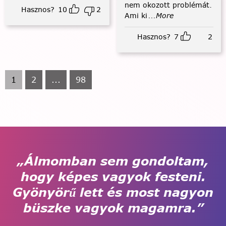
nem okozott problémát.
Hasznos?
10
2
Ami ki
...More
Hasznos?
7
2
1
2
...
98
„Álmomban sem gondoltam,
hogy képes vagyok festeni.
Gyönyörű lett és most nagyon
büszke vagyok magamra.”