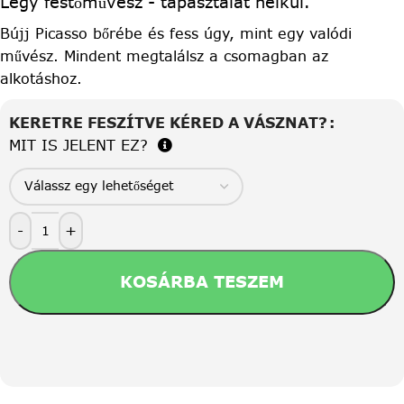
Légy festőművész - tapasztalat nélkül.
Bújj Picasso bőrébe és fess úgy, mint egy valódi
művész. Mindent megtalálsz a csomagban az
alkotáshoz.
KERETRE FESZÍTVE KÉRED A VÁSZNAT?
MIT IS JELENT EZ?
-
+
KOSÁRBA TESZEM