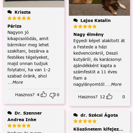
Kriszta
Lajos Katalin
Párizs
Nagyon jó
Nagy élmény
kikapcsolódás, amit
Egyedi képet alakított át
bármikor meg lehet
a Festede a házi
szakítani, bezárva a
kedvencünkről, Desző
festékes tégelyeket,
kutyáról, és karácsonyi
majd onnan tudjuk
ajándékként kapta a
folytatni, ha van 1-2
számfestőt a 11 éves
szabad óránk, ahol
fiam a
...More
nagylányomtól.
...More
Hasznos?
4
0
Hasznos?
12
0
Dr. Szenner
dr. Szécsi Ágota
Andrea Inke
Köszönetem kifejezése és