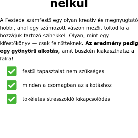
nélkül
A Festede számfestő egy olyan kreatív és megnyugtató
hobbi, ahol egy számozott vászon mezőit töltöd ki a
hozzájuk tartozó színekkel. Olyan, mint egy
kifestőkönyv — csak felnőtteknek.
Az eredmény pedig
egy gyönyörű alkotás,
amit büszkén kiakaszthatsz a
falra!
festői tapasztalat nem szükséges
minden a csomagban az alkotáshoz
tökéletes stresszoldó kikapcsolódás