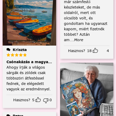
már számfestő
készleteket, de más
oldalról, mert ott
olcsóbb volt, és
gondoltam ha ugyanazt
kapom, miért fizetnék
többet? Aztán
am
...More
Kriszta
Hasznos?
18
4
Csónakázás a magyar tengeren
Ahogy írják a világos
sárgák és zöldek csak
többszöri átfestéssel
fednek, de elégedett
vagyok az eredménnyel.
Hasznos?
5
0
Petra