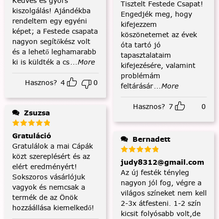
Kedves és gyors
Tisztelt Festede Csapat!
kiszolgálás! Ajándékba
Engedjék meg, hogy
rendeltem egy egyéni
kifejezzem
képet; a Festede csapata
köszönetemet az évek
nagyon segítőkész volt
óta tartó jó
és a lehető leghamarabb
tapasztalataim
ki is küldték a cs
...More
kifejezésére, valamint
problémám
Hasznos?
4
0
feltárásár
...More
Hasznos?
7
0
Zsuzsa
Gratuláció
Bernadett
Gratulálok a mai Cápák
közt szereplésért és az
judy8312@gmail.com
elért eredményért!
Az új festék tényleg
Sokszoros vásárlójuk
nagyon jól fog, végre a
vagyok és nemcsak a
világos színeket nem kell
termék de az Önök
2-3x átfesteni. 1-2 szín
hozzáállása kiemelkedő!
kicsit folyósabb volt,de