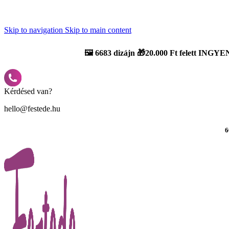
Újdonság: AI Varázsszámfestők ✨ | 2
0% bevezető kedvezmény
Skip to navigation
Skip to main content
🖼️
6683 dizájn 🎁20.000 Ft felett INGYEN
Kérdésed van?
hello@festede.hu
6