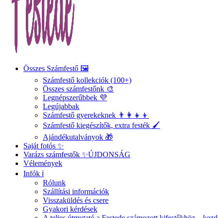
Összes Számfestő 🖼️
Számfestő kollekciók (100+)
Összes számfestőnk 🎨
Legnépszerűbbek 💜
Legújabbak
Számfestő gyerekeknek 👨‍👩‍👧‍👦
Számfestő kiegészítők, extra festék 🖌️
Ajándékutalványok 🎁
Saját fotós ✨
Varázs számfestők ✨
ÚJDONSÁG
Vélemények
Infók ℹ️
Rólunk
Szállítási információk
Visszaküldés és csere
Gyakori kérdések
A teljes útmutató a Festede számozott kifestőkhöz – ke