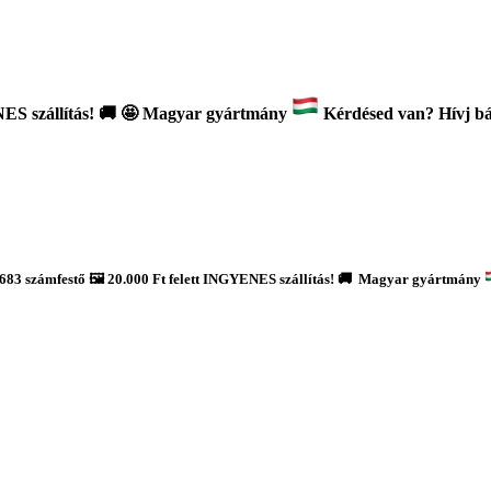
ES szállítás!
🚚
🤩 Magyar gyártmány
Kérdésed van? Hívj bát
683 számfestő 🖼️ 20.000 Ft felett INGYENES szállítás! 🚚 Magyar gyártmány