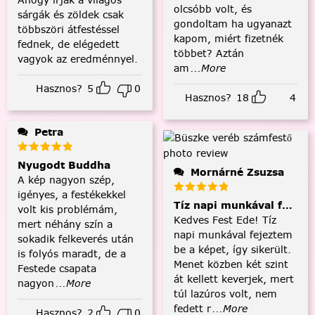
olcsóbb volt, és
sárgák és zöldek csak
gondoltam ha ugyanazt
többszöri átfestéssel
kapom, miért fizetnék
fednek, de elégedett
többet? Aztán
vagyok az eredménnyel.
am
...More
Hasznos?
5
0
Hasznos?
18
4
Petra
Nyugodt Buddha
Mornárné Zsuzsa
A kép nagyon szép,
igényes, a festékekkel
Tíz napi munkával fejezt
volt kis problémám,
Kedves Fest Ede! Tíz
mert néhány szín a
napi munkával fejeztem
sokadik felkeverés után
be a képet, így sikerült.
is folyós maradt, de a
Menet közben két szint
Festede csapata
át kellett keverjek, mert
nagyon
...More
túl lazúros volt, nem
fedett r
...More
Hasznos?
2
0