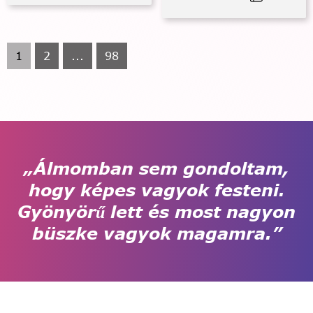
1
2
...
98
„Álmomban sem gondoltam,
hogy képes vagyok festeni.
Gyönyörű lett és most nagyon
büszke vagyok magamra.”