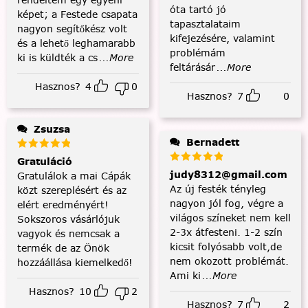
óta tartó jó
képet; a Festede csapata
tapasztalataim
nagyon segítőkész volt
kifejezésére, valamint
és a lehető leghamarabb
problémám
ki is küldték a cs
...More
feltárásár
...More
Hasznos?
4
0
Hasznos?
7
0
Zsuzsa
Bernadett
Gratuláció
judy8312@gmail.com
Gratulálok a mai Cápák
Az új festék tényleg
közt szereplésért és az
nagyon jól fog, végre a
elért eredményért!
világos színeket nem kell
Sokszoros vásárlójuk
2-3x átfesteni. 1-2 szín
vagyok és nemcsak a
kicsit folyósabb volt,de
termék de az Önök
nem okozott problémát.
hozzáállása kiemelkedő!
Ami ki
...More
Hasznos?
10
2
Hasznos?
7
2