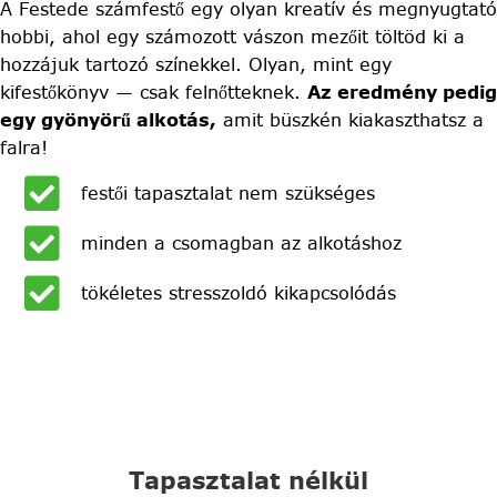
A Festede számfestő egy olyan kreatív és megnyugtató
hobbi, ahol egy számozott vászon mezőit töltöd ki a
hozzájuk tartozó színekkel. Olyan, mint egy
kifestőkönyv — csak felnőtteknek.
Az eredmény pedig
egy gyönyörű alkotás,
amit büszkén kiakaszthatsz a
falra!
festői tapasztalat nem szükséges
minden a csomagban az alkotáshoz
tökéletes stresszoldó kikapcsolódás
Tapasztalat nélkül