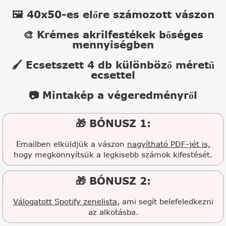
🖼️ 40x50-es előre számozott vászon
🎨 Krémes akrilfestékek bőséges
mennyiségben
🖌️ Ecsetszett 4 db különböző méretű
ecsettel
📷 Mintakép a végeredményről
🎁 BÓNUSZ 1:
Emailben elküldjük a vászon
nagyítható PDF-jét is,
hogy megkönnyítsük a legkisebb számok kifestését.
🎁 BÓNUSZ 2:
Válogatott Spotify zenelista
, ami segít belefeledkezni
az alkotásba.