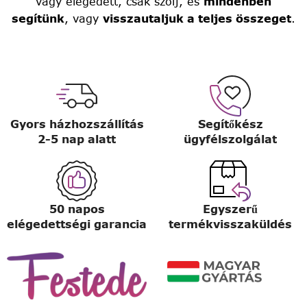
vagy elégedett, csak szólj, és
mindenben
segítünk
, vagy
visszautaljuk a teljes összeget
.
Gyors házhozszállítás
Segítőkész
2-5 nap alatt
ügyfélszolgálat
50 napos
Egyszerű
elégedettségi garancia
termékvisszaküldés