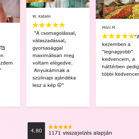
W. Katalin
Móni M.
"A csomagolással,
"A
válaszadással,
kezemben a
gyorsasággal
"legnagyobb"
maximálisan meg
kedvencem, a
voltam elégedve.
háttérben pedig a
Anyukámnak a
többi kedvencem 😍"
szülinapi ajándéka
lesz a kép 🤭"
4.80
1171 visszajelzés alapján