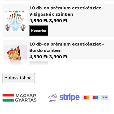
10 db-os prémium ecsetkészlet -
Világoskék színben
4,990
Ft
3,990
Ft
Kosárba
10 db-os prémium ecsetkészlet -
Bordó színben
4,990
Ft
3,990
Ft
Kosárba
Mutass többet
Asztali fa festőállvány
5,490
Ft
4,490
Ft
Kosárba
Világítós, asztalra állítható