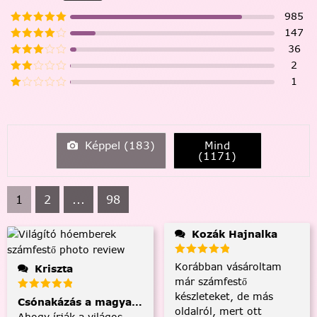
985
147
36
2
1
Képpel (
183
)
Mind
(
1171
)
1
2
...
98
Kozák Hajnalka
Korábban vásároltam
Kriszta
már számfestő
készleteket, de más
Csónakázás a magyar tengeren
oldalról, mert ott
Ahogy írják a világos