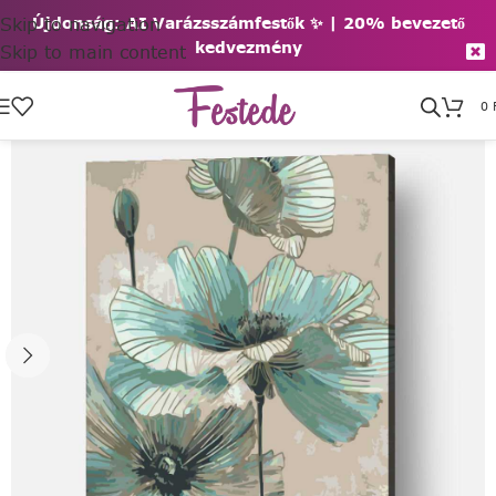
Skip to navigation
Újdonság: AI Varázsszámfestők ✨ | 2
0% bevezető
kedvezmény
Skip to main content
0