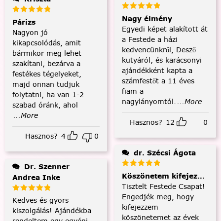
Nagy élmény
Párizs
Egyedi képet alakított át
Nagyon jó
a Festede a házi
kikapcsolódás, amit
kedvencünkről, Desző
bármikor meg lehet
kutyáról, és karácsonyi
szakítani, bezárva a
ajándékként kapta a
festékes tégelyeket,
számfestőt a 11 éves
majd onnan tudjuk
fiam a
folytatni, ha van 1-2
nagylányomtól.
...More
szabad óránk, ahol
...More
Hasznos?
12
0
Hasznos?
4
0
dr. Szécsi Ágota
Dr. Szenner
Köszönetem kifejezése és
Andrea Inke
Tisztelt Festede Csapat!
Engedjék meg, hogy
Kedves és gyors
kifejezzem
kiszolgálás! Ajándékba
köszönetemet az évek
rendeltem egy egyéni