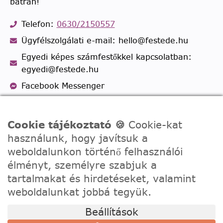
bátran!
Telefon:
0630/2150557
Ügyfélszolgálati e-mail: hello@festede.hu
Egyedi képes számfestőkkel kapcsolatban:
egyedi@festede.hu
Facebook Messenger
Csatlakozz 19.000 fős
Facebook csoportunkhoz!
Cookie tájékoztató 🍪
Cookie-kat
használunk, hogy javítsuk a
weboldalunkon történő felhasználói
élményt, személyre szabjuk a
tartalmakat és hirdetéseket, valamint
weboldalunkat jobbá tegyük.
Beállítások
© 2020 - 2026 Festede Kft. Minden jog fenntartva