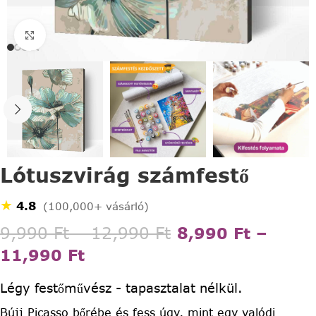
Click to enlarge
Lótuszvirág számfestő
★
4.8
(100,000+ vásárló)
9,990
Ft
–
12,990
Ft
8,990
Ft
–
11,990
Ft
Légy festőművész - tapasztalat nélkül.
Bújj Picasso bőrébe és fess úgy, mint egy valódi