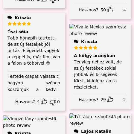
Hasznos?
50
4
Kriszta
Őszi séta
Több hónapih tatrtott,
Kriszta
de az új festékek jól
bírták. Elégedett vagyok
A hölgy aranyban
a képpel is, már fent van
Tényleg nehéz volt, de
a falon a többivel.🙂
az új festékek soklal
jobbak és bőségesek.
Festede csapat válasza
:
Kicsit kidolgoztam a
nagyon szépen
részleteket.
köszönjük a kedves
visszajelzést! :)
Hasznos?
29
2
Hasznos?
4
0
Lajos Katalin
Kriszta