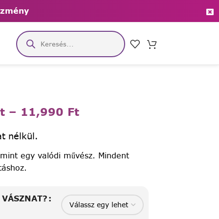
ezmény
t
–
11,990
Ft
t nélkül.
 mint egy valódi művész. Mindent
táshoz.
A VÁSZNAT?