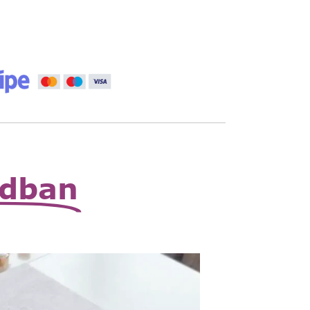
vány
Kosárba
 állítható nagyító
Read
More
zható zsebnagyító
Read
More
odban