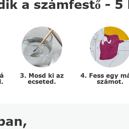
k a számfestő - 5
zá
3. Mosd ki az
4. Fess egy m
l.
ecseted.
számot.
ban,