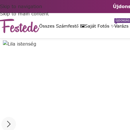
Skip to navigation
Újdons
Skip to main content
ÚJDONSÁG
Összes Számfestő 🖼️
Saját Fotós ✨
Varázs