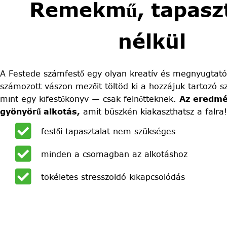
Remekmű, tapaszt
nélkül
A Festede számfestő egy olyan kreatív és megnyugtató
számozott vászon mezőit töltöd ki a hozzájuk tartozó sz
mint egy kifestőkönyv — csak felnőtteknek.
Az eredmé
gyönyörű alkotás,
amit büszkén kiakaszthatsz a falra!
festői tapasztalat nem szükséges
minden a csomagban az alkotáshoz
tökéletes stresszoldó kikapcsolódás