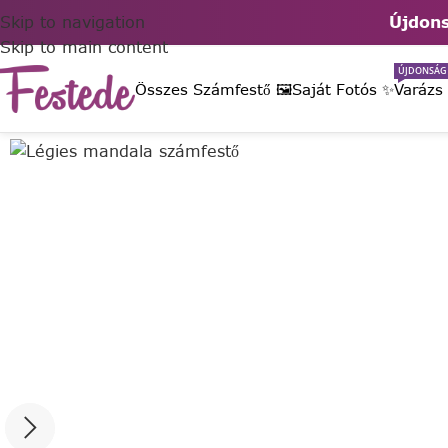
Skip to navigation
Újdons
Skip to main content
ÚJDONSÁG
Összes Számfestő 🖼️
Saját Fotós ✨
Varázs