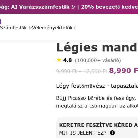
ág: AI Varázsszámfestők ✨ | 2
0% bevezető kedv
 Számfestők ✨
Vélemények
Infók ℹ️
Légies mand
★
4.8
(100,000+ vásárló)
8,990
F
9,990
Ft
–
12,990
Ft
Légy festőművész - tapasztala
Bújj Picasso bőrébe és fess úgy,
megtalálsz a csomagban az alko
KERETRE FESZÍTVE KÉRED 
MIT IS JELENT EZ?