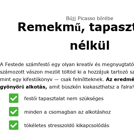
Bújj Picasso bőrébe
Remekmű, tapaszt
nélkül
A Festede számfestő egy olyan kreatív és megnyugtató
számozott vászon mezőit töltöd ki a hozzájuk tartozó sz
mint egy kifestőkönyv — csak felnőtteknek.
Az eredmé
gyönyörű alkotás,
amit büszkén kiakaszthatsz a falra!
festői tapasztalat nem szükséges
minden a csomagban az alkotáshoz
tökéletes stresszoldó kikapcsolódás