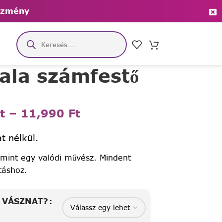
ezmény
ala számfestő
t
–
11,990
Ft
t nélkül.
 mint egy valódi művész. Mindent
táshoz.
A VÁSZNAT?