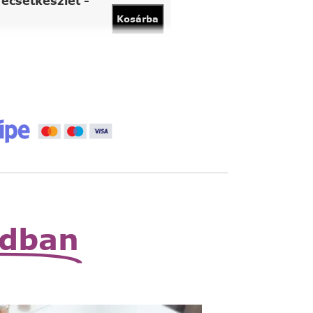
ecsetkészlet -
Kosárba
vány
Kosárba
 állítható nagyító
Read
More
zható zsebnagyító
Read
More
odban