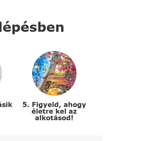
 lépésben
ásik
5. Figyeld, ahogy
életre kel az
alkotásod!