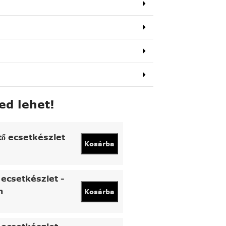
ed lehet!
tő ecsetkészlet
Kosárba
ecsetkészlet -
n
Kosárba