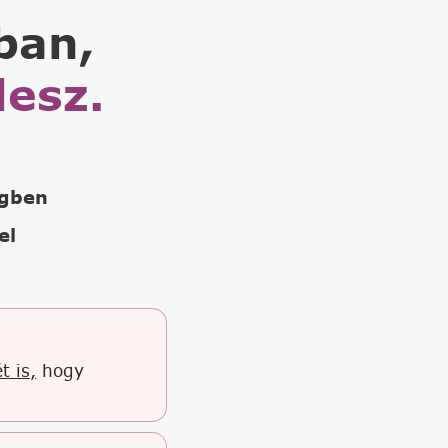
ban,
lesz.
égben
el
t is,
hogy