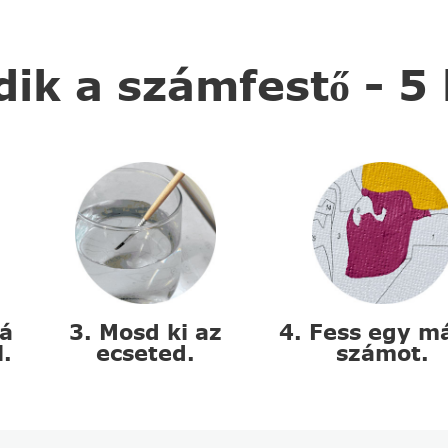
k a számfestő - 5
zá
3. Mosd ki az
4. Fess egy m
l.
ecseted.
számot.