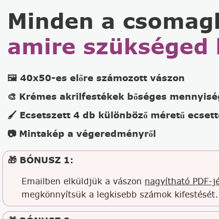
Minden a csomag
amire szükséged 
🖼️ 40x50-es előre számozott vászon
🎨 Krémes akrilfestékek bőséges mennyis
🖌️ Ecsetszett 4 db különböző méretű ecsett
📷 Mintakép a végeredményről
🎁 BÓNUSZ 1:
Emailben elküldjük a vászon
nagyítható PDF-jé
megkönnyítsük a legkisebb számok kifestését.