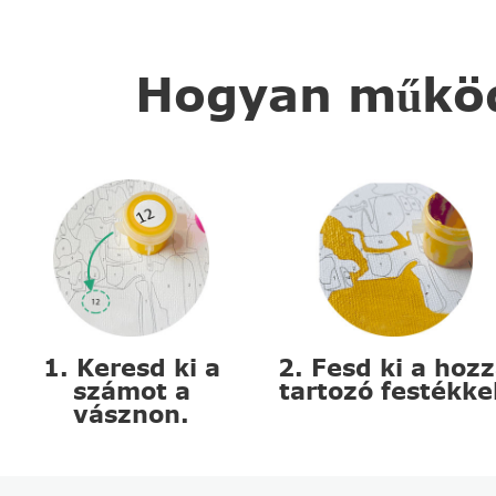
Hogyan működi
1. Keresd ki a
2. Fesd ki a hoz
számot a
tartozó festékke
vásznon.