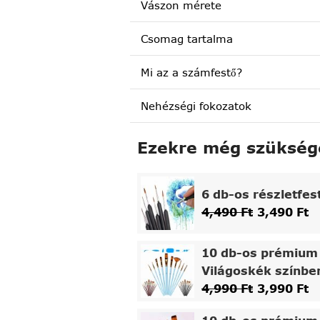
Vászon mérete
Csomag tartalma
Mi az a számfestő?
Nehézségi fokozatok
Ezekre még szükség
6 db-os részletfes
4,490
Ft
3,490
Ft
10 db-os prémium 
Világoskék színbe
4,990
Ft
3,990
Ft