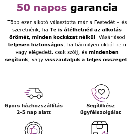
50 napos
garancia
Több ezer alkotó választotta már a Festedét – és
szeretnénk, ha
Te is átélhetnéd az alkotás
örömét, minden kockázat nélkül
. Vásárlásod
teljesen biztonságos
: ha bármilyen okból nem
vagy elégedett, csak szólj, és
mindenben
segítünk
, vagy
visszautaljuk a teljes összeget
.
Gyors házhozszállítás
Segítőkész
2-5 nap alatt
ügyfélszolgálat