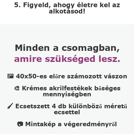
5. Figyeld, ahogy életre kel az
alkotásod!
Minden a csomagban,
amire szükséged lesz.
🖼️ 40x50-es előre számozott vászon
🎨 Krémes akrilfestékek bőséges
mennyiségben
🖌️ Ecsetszett 4 db különböző méretű
ecsettel
📷 Mintakép a végeredményről