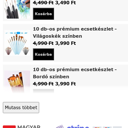
4,490
Ft
3,490
Ft
Kosárba
10 db-os prémium ecsetkészlet -
Világoskék színben
4,990
Ft
3,990
Ft
Kosárba
10 db-os prémium ecsetkészlet -
Bordó színben
4,990
Ft
3,990
Ft
Kosárba
Mutass többet
Asztali fa festőállvány
5,490
Ft
4,490
Ft