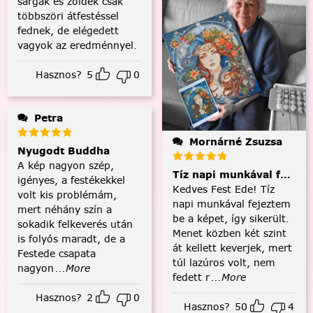
sárgák és zöldek csak
többszöri átfestéssel
fednek, de elégedett
vagyok az eredménnyel.
Hasznos?
5
0
Petra
Mornárné Zsuzsa
Nyugodt Buddha
A kép nagyon szép,
Tíz napi munkával fejezt
igényes, a festékekkel
Kedves Fest Ede! Tíz
volt kis problémám,
napi munkával fejeztem
mert néhány szín a
be a képet, így sikerült.
sokadik felkeverés után
Menet közben két szint
is folyós maradt, de a
át kellett keverjek, mert
Festede csapata
túl lazúros volt, nem
nagyon
...More
fedett r
...More
Hasznos?
2
0
Hasznos?
50
4