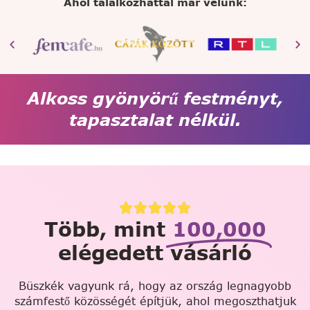
Ahol találkozhattál már velünk:
Alkoss gyönyörű festményt,
tapasztalat nélkül.
Több, mint
100,000
elégedett vásárló
Büszkék vagyunk rá, hogy az ország legnagyobb
számfestő közösségét építjük, ahol megoszthatjuk