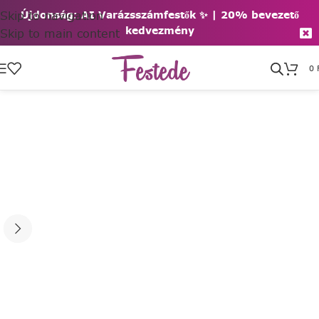
Skip to navigation
Újdonság: AI Varázsszámfestők ✨ | 2
0% bevezető
kedvezmény
Skip to main content
0