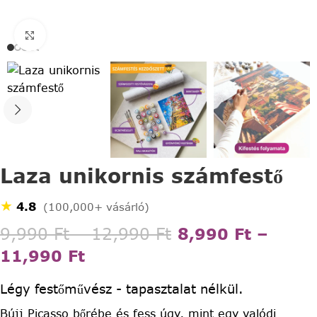
Click to enlarge
Laza unikornis számfestő
★
4.8
(100,000+ vásárló)
9,990
Ft
–
12,990
Ft
8,990
Ft
–
11,990
Ft
Légy festőművész - tapasztalat nélkül.
Bújj Picasso bőrébe és fess úgy, mint egy valódi