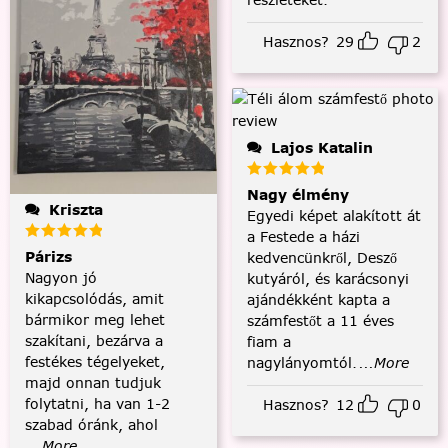
Hasznos?
29
2
Lajos Katalin
Nagy élmény
Kriszta
Egyedi képet alakított át
a Festede a házi
Párizs
kedvencünkről, Desző
Nagyon jó
kutyáról, és karácsonyi
kikapcsolódás, amit
ajándékként kapta a
bármikor meg lehet
számfestőt a 11 éves
szakítani, bezárva a
fiam a
festékes tégelyeket,
nagylányomtól.
...More
majd onnan tudjuk
folytatni, ha van 1-2
Hasznos?
12
0
szabad óránk, ahol
...More