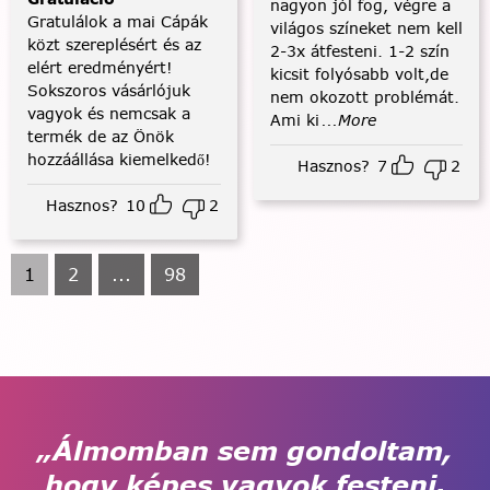
nagyon jól fog, végre a
Gratulálok a mai Cápák
világos színeket nem kell
közt szereplésért és az
2-3x átfesteni. 1-2 szín
elért eredményért!
kicsit folyósabb volt,de
Sokszoros vásárlójuk
nem okozott problémát.
vagyok és nemcsak a
Ami ki
...More
termék de az Önök
hozzáállása kiemelkedő!
Hasznos?
7
2
Hasznos?
10
2
1
2
...
98
„Álmomban sem gondoltam,
hogy képes vagyok festeni.