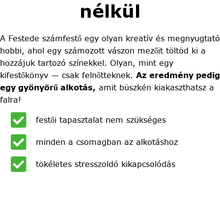
nélkül
A Festede számfestő egy olyan kreatív és megnyugtató
hobbi, ahol egy számozott vászon mezőit töltöd ki a
hozzájuk tartozó színekkel. Olyan, mint egy
kifestőkönyv — csak felnőtteknek.
Az eredmény pedig
egy gyönyörű alkotás,
amit büszkén kiakaszthatsz a
falra!
festői tapasztalat nem szükséges
minden a csomagban az alkotáshoz
tökéletes stresszoldó kikapcsolódás