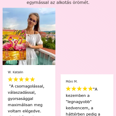
egymással az alkotás örömét.
Varga Ági
Móni M.
ssal,
"A
,
"Sziasztok! E
kezemben a
az első! Csod
"legnagyobb"
 meg
érzés, hogy 
kedvencem, a
dve.
készítettem e
háttérben pedig a