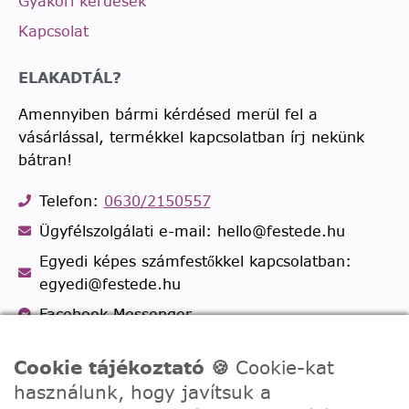
Gyakori kérdések
Kapcsolat
ELAKADTÁL?
Amennyiben bármi kérdésed merül fel a
vásárlással, termékkel kapcsolatban írj nekünk
bátran!
Telefon:
0630/2150557
Ügyfélszolgálati e-mail: hello@festede.hu
Egyedi képes számfestőkkel kapcsolatban:
egyedi@festede.hu
Facebook Messenger
Csatlakozz 19.000 fős
Facebook csoportunkhoz!
Cookie tájékoztató 🍪
Cookie-kat
használunk, hogy javítsuk a