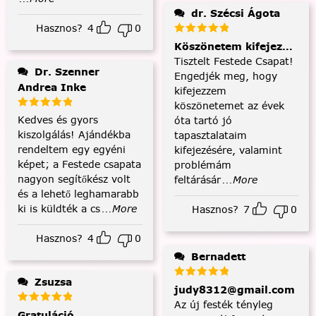
dr. Szécsi Ágota
Hasznos?
4
0
Köszönetem kifejezése és
Tisztelt Festede Csapat!
Dr. Szenner
Engedjék meg, hogy
Andrea Inke
kifejezzem
köszönetemet az évek
Kedves és gyors
óta tartó jó
kiszolgálás! Ajándékba
tapasztalataim
rendeltem egy egyéni
kifejezésére, valamint
képet; a Festede csapata
problémám
nagyon segítőkész volt
feltárásár
...More
és a lehető leghamarabb
ki is küldték a cs
...More
Hasznos?
7
0
Hasznos?
4
0
Bernadett
Zsuzsa
judy8312@gmail.com
Az új festék tényleg
Gratuláció