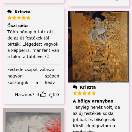
Kriszta
Őszi séta
Több hónapih tatrtott,
de az új festékek jól
bírták. Elégedett vagyok
a képpel is, már fent van
a falon a többivel.🙂
Festede csapat válasza
:
nagyon szépen
köszönjük a kedves
Kriszta
visszajelzést! :)
Hasznos?
4
0
A hölgy aranyban
Tényleg nehéz volt, de
az új festékek soklal
jobbak és bőségesek.
Kicsit kidolgoztam a
részleteket.