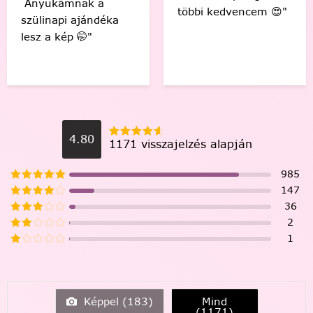
 a
gyönyörű kép
többi kedvencem 😍"
ndéka
Köszönöm! "
4.80
1171 visszajelzés alapján
985
147
36
2
1
Képpel (
183
)
Mind
(
1171
)