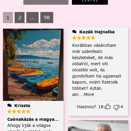
1
2
...
98
Kozák Hajnalka
Korábban vásároltam
már számfestő
készleteket, de más
oldalról, mert ott
olcsóbb volt, és
gondoltam ha ugyanazt
kapom, miért fizetnék
többet? Aztán
am
...More
Kriszta
Hasznos?
18
4
Csónakázás a magyar tengeren
Ahogy írják a világos