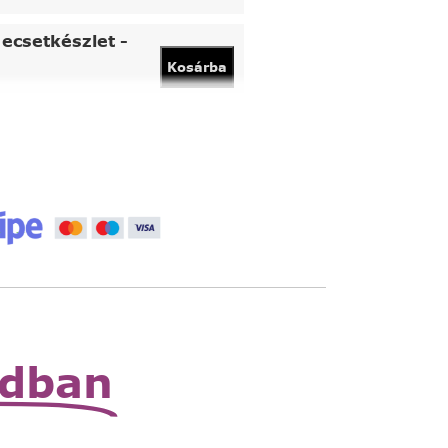
ecsetkészlet -
Kosárba
vány
Kosárba
 állítható nagyító
Read
More
zható zsebnagyító
Read
More
odban