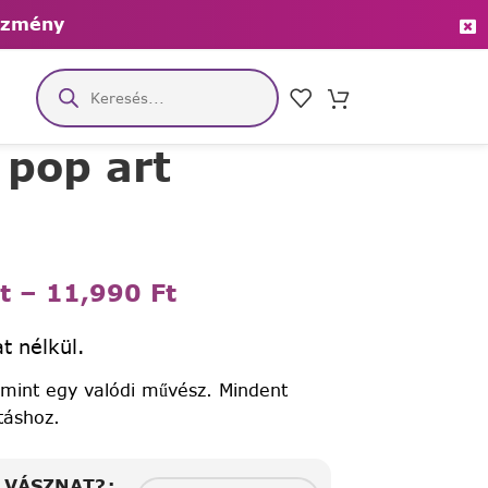
ezmény
 pop art
t
–
11,990
Ft
t nélkül.
 mint egy valódi művész. Mindent
táshoz.
A VÁSZNAT?