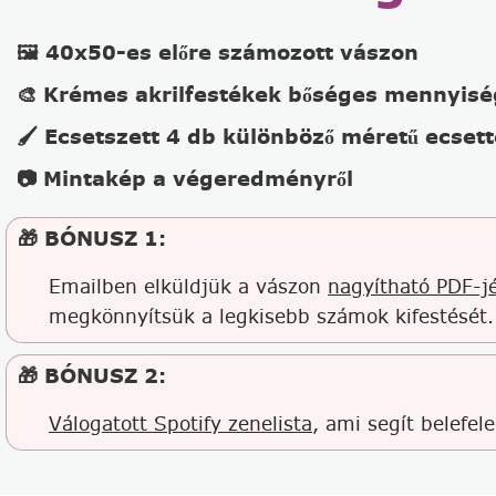
🖼️ 40x50-es előre számozott vászon
🎨 Krémes akrilfestékek bőséges mennyis
🖌️ Ecsetszett 4 db különböző méretű ecsett
📷 Mintakép a végeredményről
🎁 BÓNUSZ 1:
Emailben elküldjük a vászon
nagyítható PDF-jé
megkönnyítsük a legkisebb számok kifestését.
🎁 BÓNUSZ 2:
Válogatott Spotify zenelista
, ami segít belefel