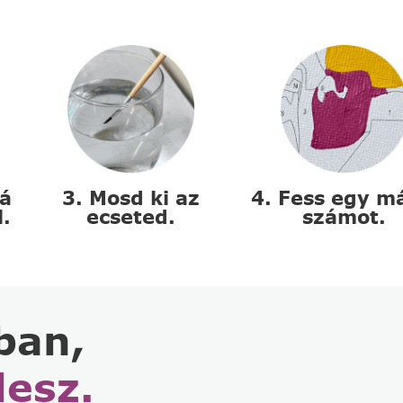
zá
3. Mosd ki az
4. Fess egy m
l.
ecseted.
számot.
ban,
lesz.