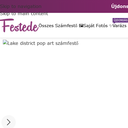
Skip to navigation
Újdons
Skip to main content
ÚJDONSÁG
Összes Számfestő 🖼️
Saját Fotós ✨
Varázs