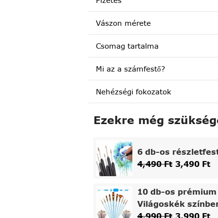
Fizetés
Vászon mérete
Csomag tartalma
Mi az a számfestő?
Nehézségi fokozatok
Ezekre még szükség
6 db-os részletfes
4,490
Ft
3,490
Ft
10 db-os prémium 
Világoskék színbe
4,990
Ft
3,990
Ft