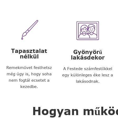
Tapasztalat
Gyönyörű
nélkül
lakásdekor
Remekművet festhetsz
A Festede számfestőkkel
még úgy is, hogy soha
egy különleges éke lesz a
nem fogtál ecsetet a
lakásodnak.
kezedbe.
Hogyan működi