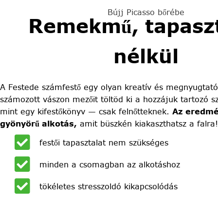
Bújj Picasso bőrébe
Remekmű, tapaszt
nélkül
A Festede számfestő egy olyan kreatív és megnyugtató
számozott vászon mezőit töltöd ki a hozzájuk tartozó sz
mint egy kifestőkönyv — csak felnőtteknek.
Az eredmé
gyönyörű alkotás,
amit büszkén kiakaszthatsz a falra!
festői tapasztalat nem szükséges
minden a csomagban az alkotáshoz
tökéletes stresszoldó kikapcsolódás