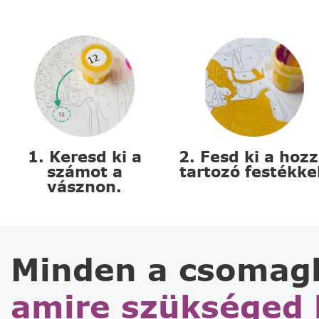
1. Keresd ki a
2. Fesd ki a hoz
számot a
tartozó festékke
vásznon.
Minden a csomag
amire szükséged 