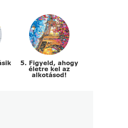
ásik
5. Figyeld, ahogy
életre kel az
alkotásod!