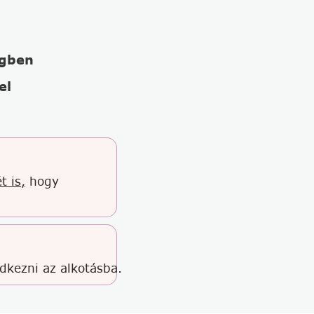
égben
el
t is,
hogy
edkezni az alkotásba.