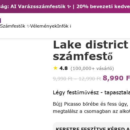
ág: AI Varázsszámfestők ✨ | 2
0% bevezető kedv
 Számfestők ✨
Vélemények
Infók ℹ️
Lake district
számfestő
★
4.8
(100,000+ vásárló)
8,990
F
9,990
Ft
–
12,990
Ft
Légy festőművész - tapasztala
Bújj Picasso bőrébe és fess úgy,
megtalálsz a csomagban az alko
KERETRE FESZÍTVE KÉRED 