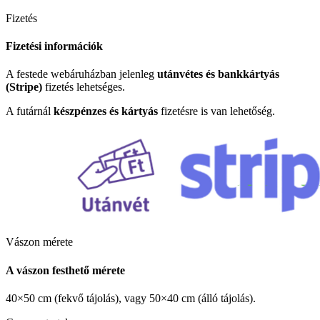
Fizetés
Fizetési információk
A festede webáruházban jelenleg
utánvétes és bankkártyás
(Stripe)
fizetés lehetséges.
A futárnál
készpénzes és kártyás
fizetésre is van lehetőség.
Vászon mérete
A vászon festhető mérete
40×50 cm (fekvő tájolás), vagy 50×40 cm (álló tájolás).