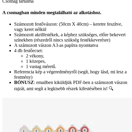
Csomag tartalma
A csomagban minden megtalálható az alkotáshoz.
Számozott festővászon: (50cm X 40cm) – keretre feszítve,
vagy keret nélkül
Számozott akrilfestékek, a képhez szükséges, előre bekevert
színekben (részedről nincs szükség festékkeverésre)
A számozott vászon A3-as papírra nyomtatva
4 db festőecset:
2 vékony,
1 közepes,
1 vastag méretű.
Referencia kép a végeredményről (segít, hogy lásd, mi lesz a
festmény)
BÓNUSZ
: emailben kiküldjük PDF-ben a számozott vászon
rajzát, ami segít a legkisebb részek kifestésében is! 🔍