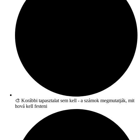
🎨 Korábbi tapasztalat sem kell - a számok megmutatják, mit
hová kell festeni