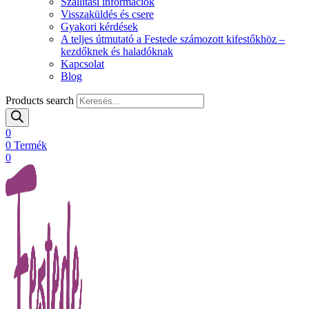
Szállítási információk
Visszaküldés és csere
Gyakori kérdések
A teljes útmutató a Festede számozott kifestőkhöz –
kezdőknek és haladóknak
Kapcsolat
Blog
Products search
0
0
Termék
0