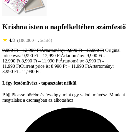
Krishna isten a napfelkeltében számfestő
★
4.8
(100,000+ vásárló)
9,990
Ft
–
12,990
Ft
Ártartomány: 9,990 Ft - 12,990 Ft
Original
price was: 9,990 Ft – 12,990 FtÁrtartomány: 9,990 Ft -
12,990 Ft.
8,990
Ft
–
11,990
Ft
Ártartomány: 8,990 Ft -
11,990 Ft
Current price is: 8,990 Ft – 11,990 FtÁrtartomány:
8,990 Ft - 11,990 Ft.
Légy festőművész - tapasztalat nélkül.
Bújj Picasso bőrébe és fess úgy, mint egy valódi művész. Mindent
megtalálsz a csomagban az alkotáshoz.