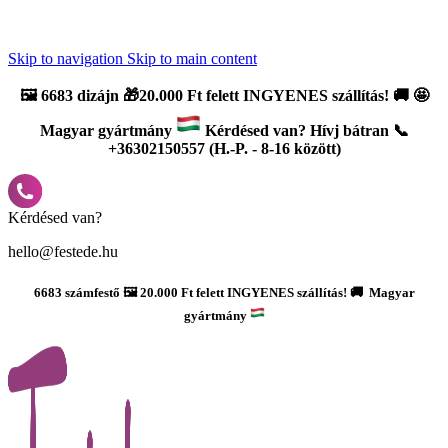
Újdonság: AI Varázsszámfestők ✨ | 2
0% bevezető kedvezmény
Skip to navigation
Skip to main content
🖼️
6683 dizájn 🎁20.000 Ft felett INGYENES szállítás!
🚚
🤩
Magyar gyártmány
Kérdésed van? Hívj bátran 📞
+36302150557 (H.-P. - 8-16 között)
Kérdésed van?
hello@festede.hu
6683 számfestő 🖼️ 20.000 Ft felett INGYENES szállítás! 🚚 Magyar
gyártmány