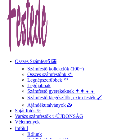
Összes Számfestő 🖼️
Számfestő kollekciók (100+)
Összes számfestőnk 🎨
Legnépszerűbbek 💜
Legújabbak
Számfestő gyerekeknek 👨‍👩‍👧‍👦
Számfestő kiegészítők, extra festék 🖌️
Ajándékutalványok 🎁
Saját fotós ✨
Varázs számfestők ✨
ÚJDONSÁG
Vélemények
Infók ℹ️
Rólunk