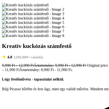
Kreatív kuckózás számfestő
★
4.8
(100,000+ vásárló)
9,990
Ft
–
12,990
Ft
Ártartomány: 9,990 Ft - 12,990 Ft
Original price
– 11,990 FtÁrtartomány: 8,990 Ft - 11,990 Ft.
Légy festőművész - tapasztalat nélkül.
Bújj Picasso bőrébe és fess úgy, mint egy valódi művész. Mindent me