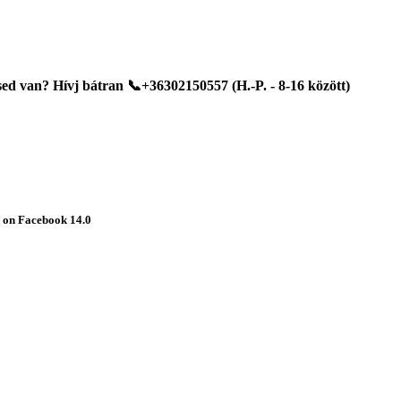
d van? Hívj bátran 📞+36302150557 (H.-P. - 8-16 között)