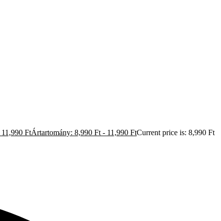
11,990
Ft
Ártartomány: 8,990 Ft - 11,990 Ft
Current price is: 8,990 Ft