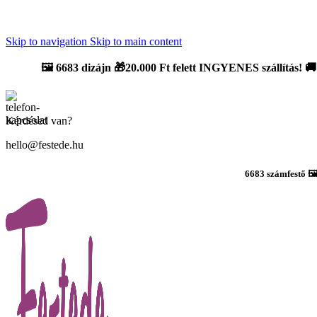
Újdonság: AI Varázsszámfestők ✨ | 2
0% bevezető kedvezmény
Skip to navigation
Skip to main content
🖼️
6683 dizájn 🎁20.000 Ft felett INGYENES szállítás!
🚚
Kérdésed van?
hello@festede.hu
6683 számfestő 🖼