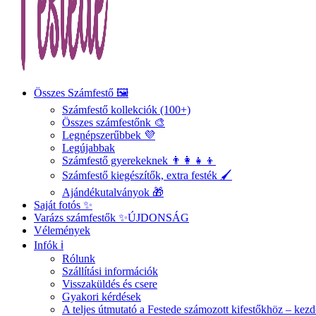
Összes Számfestő 🖼️
Számfestő kollekciók (100+)
Összes számfestőnk 🎨
Legnépszerűbbek 💜
Legújabbak
Számfestő gyerekeknek 👨‍👩‍👧‍👦
Számfestő kiegészítők, extra festék 🖌️
Ajándékutalványok 🎁
Saját fotós ✨
Varázs számfestők ✨
ÚJDONSÁG
Vélemények
Infók ℹ️
Rólunk
Szállítási információk
Visszaküldés és csere
Gyakori kérdések
A teljes útmutató a Festede számozott kifestőkhöz – ke