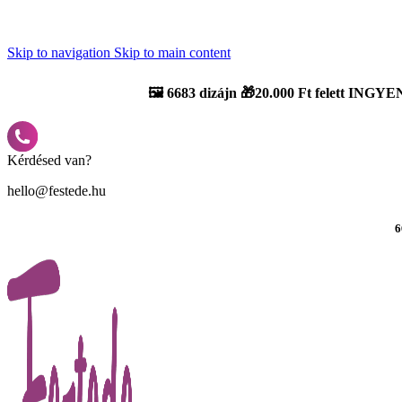
Újdonság: AI Varázsszámfestők ✨ | 2
0% bevezető kedvezmény
Skip to navigation
Skip to main content
🖼️
6683 dizájn 🎁20.000 Ft felett INGYEN
Kérdésed van?
hello@festede.hu
6