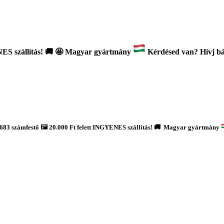
ES szállítás!
🚚
🤩 Magyar gyártmány
Kérdésed van? Hívj bát
683 számfestő 🖼️ 20.000 Ft felett INGYENES szállítás! 🚚 Magyar gyártmány