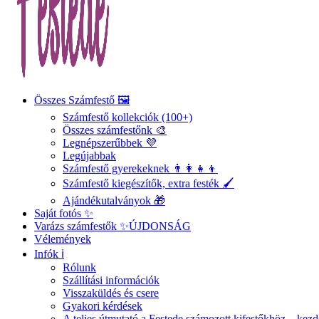
Összes Számfestő 🖼️
Számfestő kollekciók (100+)
Összes számfestőnk 🎨
Legnépszerűbbek 💜
Legújabbak
Számfestő gyerekeknek 👨‍👩‍👧‍👦
Számfestő kiegészítők, extra festék 🖌️
Ajándékutalványok 🎁
Saját fotós ✨
Varázs számfestők ✨
ÚJDONSÁG
Vélemények
Infók ℹ️
Rólunk
Szállítási információk
Visszaküldés és csere
Gyakori kérdések
A teljes útmutató a Festede számozott kifestőkhöz – ke