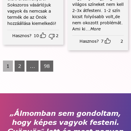
világos színeket nem kell
Sokszoros vásárlójuk
2-3x átfesteni. 1-2 szín
vagyok és nemcsak a
kicsit folyósabb volt,de
termék de az Önök
nem okozott problémát.
hozzáállása kiemelkedő!
Ami ki
...More
Hasznos?
10
2
Hasznos?
7
2
1
2
...
98
„Álmomban sem gondoltam,
hogy képes vagyok festeni.