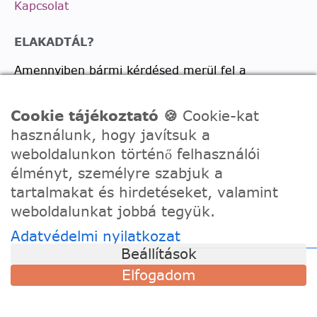
Kapcsolat
ELAKADTÁL?
Amennyiben bármi kérdésed merül fel a
vásárlással, termékkel kapcsolatban írj nekünk
bátran!
Cookie tájékoztató 🍪
Cookie-kat
használunk, hogy javítsuk a
Telefon:
0630/2150557
weboldalunkon történő felhasználói
Ügyfélszolgálati e-mail: hello@festede.hu
élményt, személyre szabjuk a
Egyedi képes számfestőkkel kapcsolatban:
tartalmakat és hirdetéseket, valamint
egyedi@festede.hu
weboldalunkat jobbá tegyük.
Facebook Messenger
Adatvédelmi nyilatkozat
Csatlakozz 19.000 fős
Facebook csoportunkhoz!
Beállítások
Elfogadom