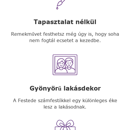
Tapasztalat nélkül
Remekművet festhetsz még úgy is, hogy soha
nem fogtál ecsetet a kezedbe.
Gyönyörű lakásdekor
A Festede számfestőkkel egy különleges éke
lesz a lakásodnak.