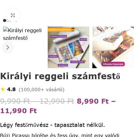
Click to enlarge
Királyi reggeli számfestő
★
4.8
(100,000+ vásárló)
9,990
Ft
–
12,990
Ft
8,990
Ft
–
11,990
Ft
Légy festőművész - tapasztalat nélkül.
Bújj Picasso bőrébe és fess úgy, mint egy valódi