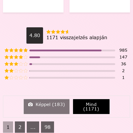
4.80
1171 visszajelzés alapján
985
147
36
2
1
Képpel (
183
)
Mind
(
1171
)
1
2
...
98