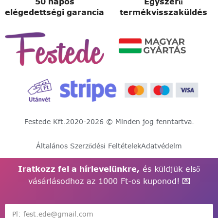
50 napos
Egyszerű
elégedettségi garancia
termékvisszaküldés
Festede Kft.
2020-2026 © Minden jog fenntartva.
Általános Szerződési Feltételek
Adatvédelm
Iratkozz fel a hírlevelünkre,
és küldjük első
vásárlásodhoz az 1000 Ft-os kuponod! 💌