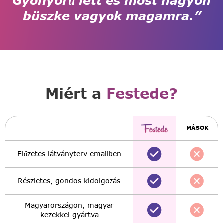
Gyönyörű lett és most nagyon
büszke vagyok magamra.”
Miért a
Festede?
MÁSOK
Előzetes látványterv emailben
Részletes, gondos kidolgozás
Magyarországon, magyar
kezekkel gyártva