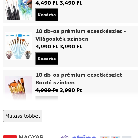
4,490
Ft
3,490
Ft
Kosárba
10 db-os prémium ecsetkészlet -
Világoskék színben
4,990
Ft
3,990
Ft
Kosárba
10 db-os prémium ecsetkészlet -
Bordó színben
4,990
Ft
3,990
Ft
Kosárba
Mutass többet
Asztali fa festőállvány
5,490
Ft
4,490
Ft