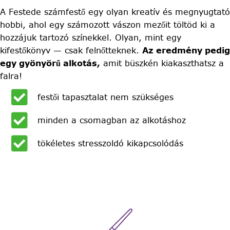
A Festede számfestő egy olyan kreatív és megnyugtató
hobbi, ahol egy számozott vászon mezőit töltöd ki a
hozzájuk tartozó színekkel. Olyan, mint egy
kifestőkönyv — csak felnőtteknek.
Az eredmény pedig
egy gyönyörű alkotás,
amit büszkén kiakaszthatsz a
falra!
festői tapasztalat nem szükséges
minden a csomagban az alkotáshoz
tökéletes stresszoldó kikapcsolódás