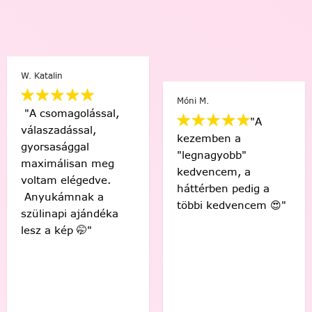
Móni M.
"A
kezemben a
Varga Ági
"legnagyobb"
kedvencem, a
háttérben pedig a
"Sziasztok! Elkészült
többi kedvencem 😍"
az első! Csodás
érzés, hogy én
készítettem ezt a
gyönyörű képet! 🤩
Köszönöm! "