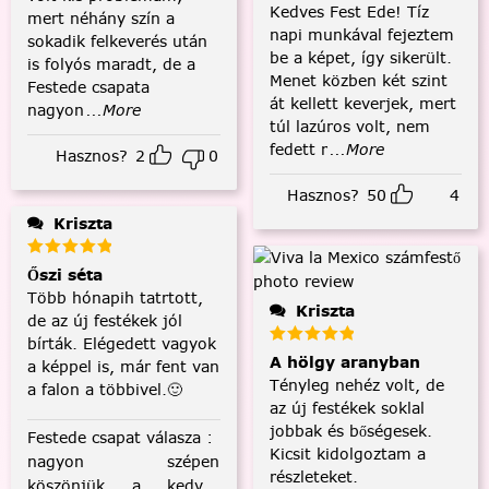
Kedves Fest Ede! Tíz
mert néhány szín a
napi munkával fejeztem
sokadik felkeverés után
be a képet, így sikerült.
is folyós maradt, de a
Menet közben két szint
Festede csapata
át kellett keverjek, mert
nagyon
...More
túl lazúros volt, nem
fedett r
...More
Hasznos?
2
0
Hasznos?
50
4
Kriszta
Őszi séta
Több hónapih tatrtott,
Kriszta
de az új festékek jól
bírták. Elégedett vagyok
A hölgy aranyban
a képpel is, már fent van
Tényleg nehéz volt, de
a falon a többivel.🙂
az új festékek soklal
jobbak és bőségesek.
Festede csapat válasza
:
Kicsit kidolgoztam a
nagyon szépen
részleteket.
köszönjük a kedves