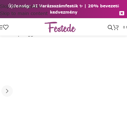
Skip to navigation
Újdonság: AI Varázsszámfestők ✨ | 2
0% bevezető
kedvezmény
Skip to main content
0