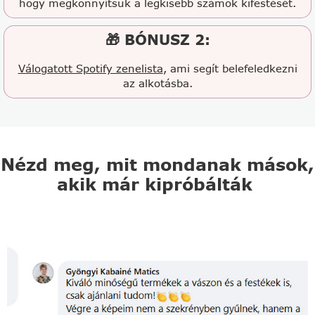
hogy megkönnyítsük a legkisebb számok kifestését.
🎁 BÓNUSZ 2:
Válogatott Spotify zenelista
, ami segít belefeledkezni
az alkotásba.
Nézd meg, mit mondanak mások,
akik már kipróbálták