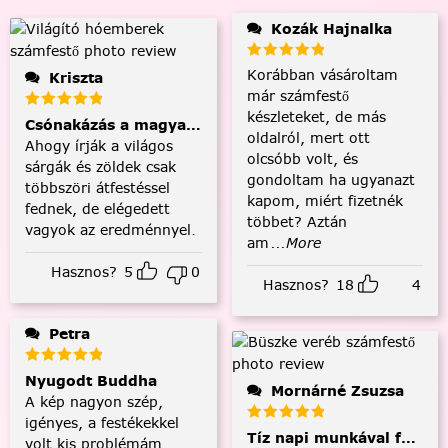
Kozák Hajnalka
Korábban vásároltam
Kriszta
már számfestő
készleteket, de más
Csónakázás a magyar tengeren
oldalról, mert ott
Ahogy írják a világos
olcsóbb volt, és
sárgák és zöldek csak
gondoltam ha ugyanazt
többszöri átfestéssel
kapom, miért fizetnék
fednek, de elégedett
többet? Aztán
vagyok az eredménnyel.
am
...More
Hasznos?
5
0
Hasznos?
18
4
Petra
Nyugodt Buddha
Mornárné Zsuzsa
A kép nagyon szép,
igényes, a festékekkel
Tíz napi munkával fejezt
volt kis problémám,