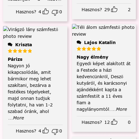
visszajelzést! :)
Hasznos?
29
2
Hasznos?
4
0
Lajos Katalin
Kriszta
Nagy élmény
Párizs
Egyedi képet alakított át
Nagyon jó
a Festede a házi
kikapcsolódás, amit
kedvencünkről, Desző
bármikor meg lehet
kutyáról, és karácsonyi
szakítani, bezárva a
ajándékként kapta a
festékes tégelyeket,
számfestőt a 11 éves
majd onnan tudjuk
fiam a
folytatni, ha van 1-2
nagylányomtól.
...More
szabad óránk, ahol
...More
Hasznos?
12
0
Hasznos?
4
0