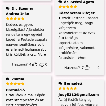
dr. Szécsi Ágota
Dr. Szenner
Köszönetem kifejezése és
Andrea Inke
Tisztelt Festede Csapat!
Engedjék meg, hogy
Kedves és gyors
kifejezzem
kiszolgálás! Ajándékba
köszönetemet az évek
rendeltem egy egyéni
óta tartó jó
képet; a Festede csapata
tapasztalataim
nagyon segítőkész volt
kifejezésére, valamint
és a lehető leghamarabb
problémám
ki is küldték a cs
...More
feltárásár
...More
Hasznos?
4
0
Hasznos?
7
0
Zsuzsa
Bernadett
Gratuláció
judy8312@gmail.com
Gratulálok a mai Cápák
Az új festék tényleg
közt szereplésért és az
nagyon jól fog, végre a
elért eredményért!