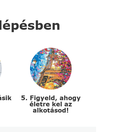
 lépésben
ásik
5. Figyeld, ahogy
életre kel az
alkotásod!