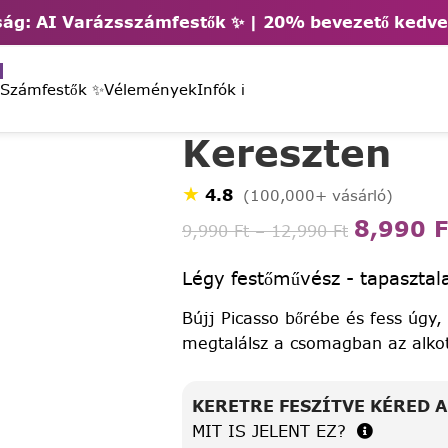
ág: AI Varázsszámfestők ✨ | 2
0% bevezető kedv
 Számfestők ✨
Vélemények
Infók ℹ️
Kereszten
★
4.8
(100,000+ vásárló)
8,990
F
9,990
Ft
–
12,990
Ft
Légy festőművész - tapasztala
Bújj Picasso bőrébe és fess úgy,
megtalálsz a csomagban az alko
KERETRE FESZÍTVE KÉRED 
MIT IS JELENT EZ?