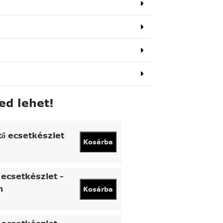
ed lehet!
tő ecsetkészlet
Kosárba
ecsetkészlet -
n
Kosárba