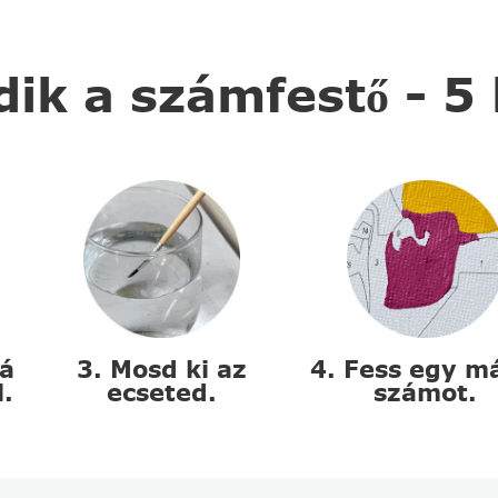
k a számfestő - 5
zá
3. Mosd ki az
4. Fess egy m
l.
ecseted.
számot.