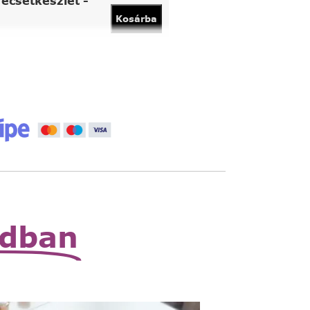
ecsetkészlet -
Kosárba
vány
Kosárba
 állítható nagyító
Read
More
zható zsebnagyító
Read
More
odban