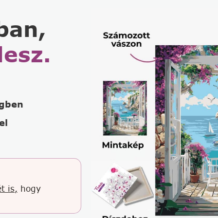
ban,
lesz.
égben
el
t is,
hogy