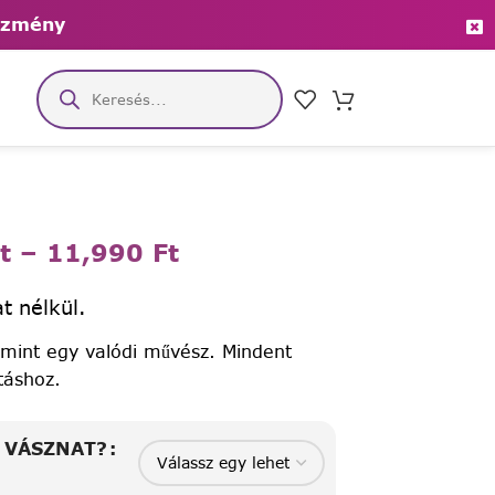
ezmény
t
–
11,990
Ft
t nélkül.
 mint egy valódi művész. Mindent
táshoz.
A VÁSZNAT?