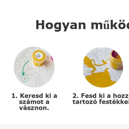
Hogyan működi
1. Keresd ki a
2. Fesd ki a hoz
számot a
tartozó festékke
vásznon.