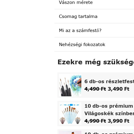
Vászon mérete
Csomag tartalma
Mi az a számfestő?
Nehézségi fokozatok
Ezekre még szükség
6 db-os részletfes
4,490
Ft
3,490
Ft
10 db-os prémium 
Világoskék színbe
4,990
Ft
3,990
Ft