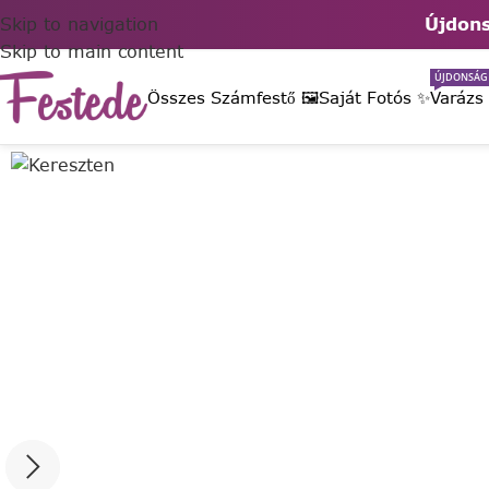
Skip to navigation
Újdons
Skip to main content
ÚJDONSÁG
Összes Számfestő 🖼️
Saját Fotós ✨
Varázs