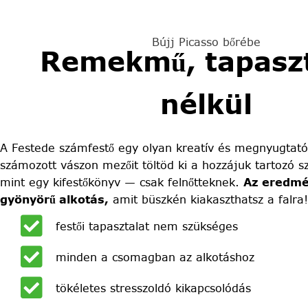
Bújj Picasso bőrébe
Remekmű, tapaszt
nélkül
A Festede számfestő egy olyan kreatív és megnyugtató
számozott vászon mezőit töltöd ki a hozzájuk tartozó sz
mint egy kifestőkönyv — csak felnőtteknek.
Az eredmé
gyönyörű alkotás,
amit büszkén kiakaszthatsz a falra!
festői tapasztalat nem szükséges
minden a csomagban az alkotáshoz
tökéletes stresszoldó kikapcsolódás