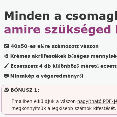
Minden a csomag
amire szükséged 
🖼️ 40x50-es előre számozott vászon
🎨 Krémes akrilfestékek bőséges mennyis
🖌️ Ecsetszett 4 db különböző méretű ecsett
📷 Mintakép a végeredményről
🎁 BÓNUSZ 1:
Emailben elküldjük a vászon
nagyítható PDF-jé
megkönnyítsük a legkisebb számok kifestését.