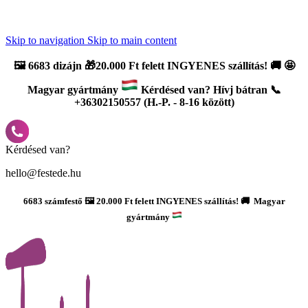
Újdonság: AI Varázsszámfestők ✨ | 2
0% bevezető kedvezmény
Skip to navigation
Skip to main content
🖼️
6683 dizájn 🎁20.000 Ft felett INGYENES szállítás!
🚚
🤩
Magyar gyártmány
Kérdésed van? Hívj bátran 📞
+36302150557 (H.-P. - 8-16 között)
Kérdésed van?
hello@festede.hu
6683 számfestő 🖼️ 20.000 Ft felett INGYENES szállítás! 🚚 Magyar
gyártmány