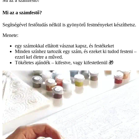
Mi az a számfestő?
Mi az a számfestő?
Segítségével festőtudás nélkül is gyönyörű festményeket készíthetsz.
Menete:
egy számokkal ellátott vásznat kapsz, és festékeket
Minden színhez tartozik egy szám, és ezeket ki tudod festeni –
ezzel kel életre a műved.
Tökéletes ajándék – kifestve, vagy kifestetlenül 🎁