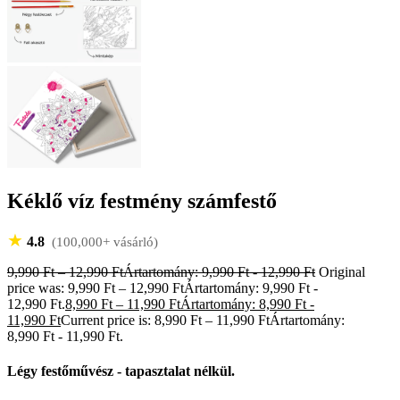
Kéklő víz festmény számfestő
★
4.8
(100,000+ vásárló)
9,990
Ft
–
12,990
Ft
Ártartomány: 9,990 Ft - 12,990 Ft
Original
price was: 9,990 Ft – 12,990 FtÁrtartomány: 9,990 Ft -
12,990 Ft.
8,990
Ft
–
11,990
Ft
Ártartomány: 8,990 Ft -
11,990 Ft
Current price is: 8,990 Ft – 11,990 FtÁrtartomány:
8,990 Ft - 11,990 Ft.
Légy festőművész - tapasztalat nélkül.