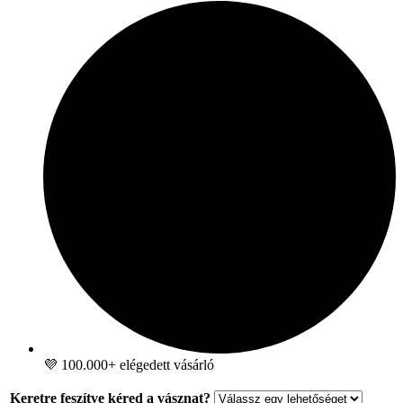
💜 100.000+ elégedett vásárló
Keretre feszítve kéred a vásznat?