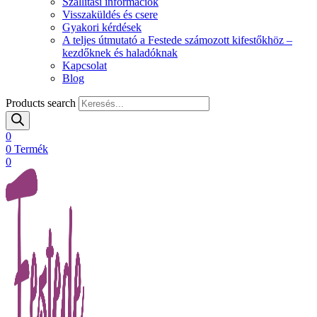
Szállítási információk
Visszaküldés és csere
Gyakori kérdések
A teljes útmutató a Festede számozott kifestőkhöz –
kezdőknek és haladóknak
Kapcsolat
Blog
Products search
0
0
Termék
0