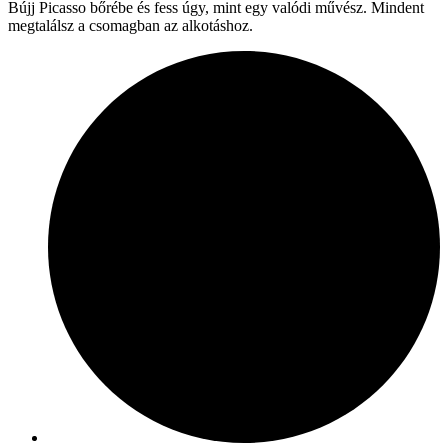
Bújj Picasso bőrébe és fess úgy, mint egy valódi művész. Mindent
megtalálsz a csomagban az alkotáshoz.