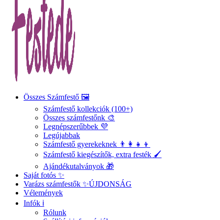
Összes Számfestő 🖼️
Számfestő kollekciók (100+)
Összes számfestőnk 🎨
Legnépszerűbbek 💜
Legújabbak
Számfestő gyerekeknek 👨‍👩‍👧‍👦
Számfestő kiegészítők, extra festék 🖌️
Ajándékutalványok 🎁
Saját fotós ✨
Varázs számfestők ✨
ÚJDONSÁG
Vélemények
Infók ℹ️
Rólunk