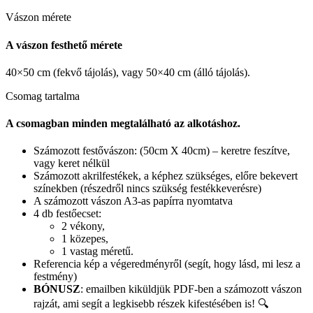
Vászon mérete
A vászon festhető mérete
40×50 cm (fekvő tájolás), vagy 50×40 cm (álló tájolás).
Csomag tartalma
A csomagban minden megtalálható az alkotáshoz.
Számozott festővászon: (50cm X 40cm) – keretre feszítve,
vagy keret nélkül
Számozott akrilfestékek, a képhez szükséges, előre bekevert
színekben (részedről nincs szükség festékkeverésre)
A számozott vászon A3-as papírra nyomtatva
4 db festőecset:
2 vékony,
1 közepes,
1 vastag méretű.
Referencia kép a végeredményről (segít, hogy lásd, mi lesz a
festmény)
BÓNUSZ
: emailben kiküldjük PDF-ben a számozott vászon
rajzát, ami segít a legkisebb részek kifestésében is! 🔍