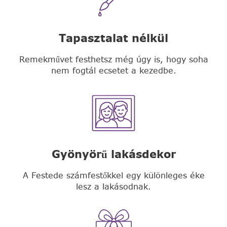
Tapasztalat nélkül
Remekművet festhetsz még úgy is, hogy soha
nem fogtál ecsetet a kezedbe.
Gyönyörű lakásdekor
A Festede számfestőkkel egy különleges éke
lesz a lakásodnak.