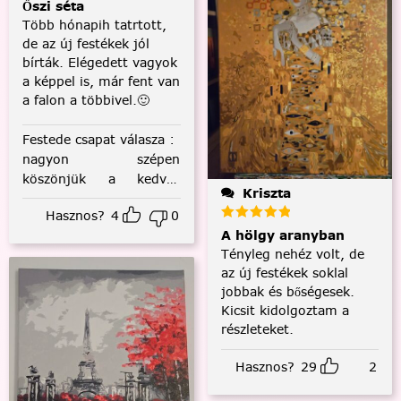
Őszi séta
Több hónapih tatrtott,
de az új festékek jól
bírták. Elégedett vagyok
a képpel is, már fent van
a falon a többivel.🙂
Festede csapat válasza
:
nagyon szépen
köszönjük a kedves
Kriszta
visszajelzést! :)
Hasznos?
4
0
A hölgy aranyban
Tényleg nehéz volt, de
az új festékek soklal
jobbak és bőségesek.
Kicsit kidolgoztam a
részleteket.
Hasznos?
29
2