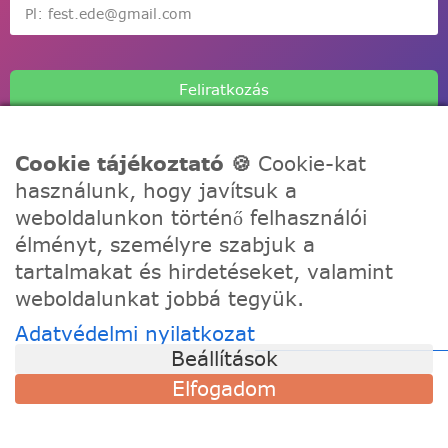
Feliratkozás
Cookie tájékoztató 🍪
Cookie-kat
használunk, hogy javítsuk a
weboldalunkon történő felhasználói
A Festede számozott kifestőkkel te is alkothatsz, akár egy
élményt, személyre szabjuk a
igazi művész! Fesd meg a remekműved korábbi
tartalmakat és hirdetéseket, valamint
tapasztalat nélkül, töltődj fel és fejezd ki a kreativitásod!
weboldalunkat jobbá tegyük.
Adatvédelmi nyilatkozat
TÁMOGATÁS
Beállítások
Szállítási információk
Elfogadom
Visszaküldés és csere
Gyakori kérdések