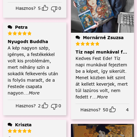
Hasznos?
5
0
Petra
Mornárné Zsuzsa
Nyugodt Buddha
A kép nagyon szép,
Tíz napi munkával fejezt
igényes, a festékekkel
Kedves Fest Ede! Tíz
volt kis problémám,
napi munkával fejeztem
mert néhány szín a
be a képet, így sikerült.
sokadik felkeverés után
Menet közben két szint
is folyós maradt, de a
át kellett keverjek, mert
Festede csapata
túl lazúros volt, nem
nagyon
...More
fedett r
...More
Hasznos?
2
0
Hasznos?
50
4
Kriszta