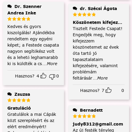
Dr. Szenner
dr. Szécsi Ágota
Andrea Inke
Köszönetem kifejezése és
Kedves és gyors
Tisztelt Festede Csapat!
kiszolgálás! Ajándékba
Engedjék meg, hogy
rendeltem egy egyéni
kifejezzem
képet; a Festede csapata
köszönetemet az évek
nagyon segítőkész volt
óta tartó jó
és a lehető leghamarabb
tapasztalataim
ki is küldték a cs
...More
kifejezésére, valamint
problémám
Hasznos?
4
0
feltárásár
...More
Hasznos?
7
0
Zsuzsa
Gratuláció
Bernadett
Gratulálok a mai Cápák
közt szereplésért és az
judy8312@gmail.com
elért eredményért!
Az új festék tényleg