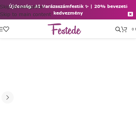
Skip to navigation
Újdonság: AI Varázsszámfestők ✨ | 2
0% bevezető
kedvezmény
Skip to main content
0