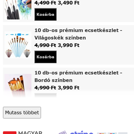
4,490
Ft
3,490
Ft
Kosárba
10 db-os prémium ecsetkészlet -
Világoskék színben
4,990
Ft
3,990
Ft
Kosárba
10 db-os prémium ecsetkészlet -
Bordó színben
4,990
Ft
3,990
Ft
Kosárba
Mutass többet
Asztali fa festőállvány
5,490
Ft
4,490
Ft