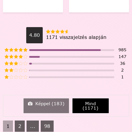
4.80
1171 visszajelzés alapján
985
147
36
2
1
Képpel (
183
)
Mind
(
1171
)
1
2
...
98