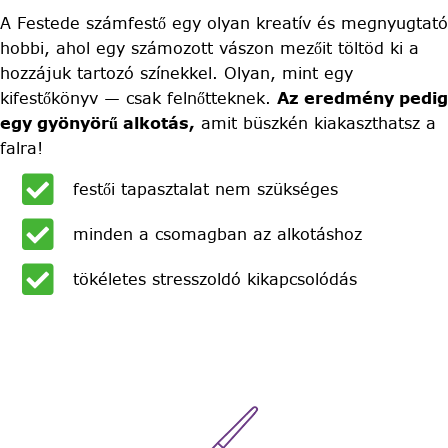
A Festede számfestő egy olyan kreatív és megnyugtató
hobbi, ahol egy számozott vászon mezőit töltöd ki a
hozzájuk tartozó színekkel. Olyan, mint egy
kifestőkönyv — csak felnőtteknek.
Az eredmény pedig
egy gyönyörű alkotás,
amit büszkén kiakaszthatsz a
falra!
festői tapasztalat nem szükséges
minden a csomagban az alkotáshoz
tökéletes stresszoldó kikapcsolódás