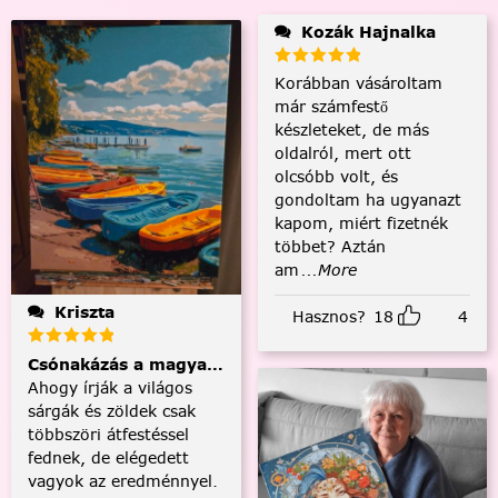
Kozák Hajnalka
Korábban vásároltam
már számfestő
készleteket, de más
oldalról, mert ott
olcsóbb volt, és
gondoltam ha ugyanazt
kapom, miért fizetnék
többet? Aztán
am
...More
Kriszta
Hasznos?
18
4
Csónakázás a magyar tengeren
Ahogy írják a világos
sárgák és zöldek csak
többszöri átfestéssel
fednek, de elégedett
vagyok az eredménnyel.