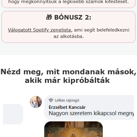
hogy megkönnyítsük a legkisebb számok kifestését.
🎁 BÓNUSZ 2:
Válogatott Spotify zenelista
, ami segít belefeledkezni
az alkotásba.
Nézd meg, mit mondanak mások,
akik már kipróbálták