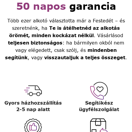
50 napos
garancia
Több ezer alkotó választotta már a Festedét – és
szeretnénk, ha
Te is átélhetnéd az alkotás
örömét, minden kockázat nélkül
. Vásárlásod
teljesen biztonságos
: ha bármilyen okból nem
vagy elégedett, csak szólj, és
mindenben
segítünk
, vagy
visszautaljuk a teljes összeget
.
Gyors házhozszállítás
Segítőkész
2-5 nap alatt
ügyfélszolgálat