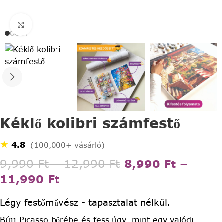
Click to enlarge
Kéklő kolibri számfestő
★
4.8
(100,000+ vásárló)
9,990
Ft
–
12,990
Ft
8,990
Ft
–
11,990
Ft
Légy festőművész - tapasztalat nélkül.
Bújj Picasso bőrébe és fess úgy, mint egy valódi