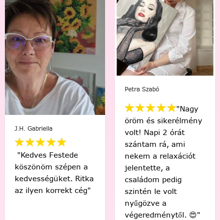
Mikus Bernadett
Viki Vas-Lukács
"Minden percében
"Kedvenc egyéni
egy igazi festő
számfestőmmel 🥰
“művésznek”
tökéletes lett,
éreztem magam.
élmény volt minden
Soha nem hittem
egyes ecsetvonás!
volna, hogy egy ilyen
Köszönöm Festede!
alkotást festéssel
❤️🤗"
meg tudok csinálni.
🙂"