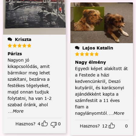
Kriszta
Lajos Katalin
Párizs
Nagyon jó
Nagy élmény
kikapcsolódás, amit
Egyedi képet alakított át
bármikor meg lehet
a Festede a házi
szakítani, bezárva a
kedvencünkről, Desző
festékes tégelyeket,
kutyáról, és karácsonyi
majd onnan tudjuk
ajándékként kapta a
folytatni, ha van 1-2
számfestőt a 11 éves
szabad óránk, ahol
fiam a
...More
nagylányomtól.
...More
Hasznos?
4
0
Hasznos?
12
0