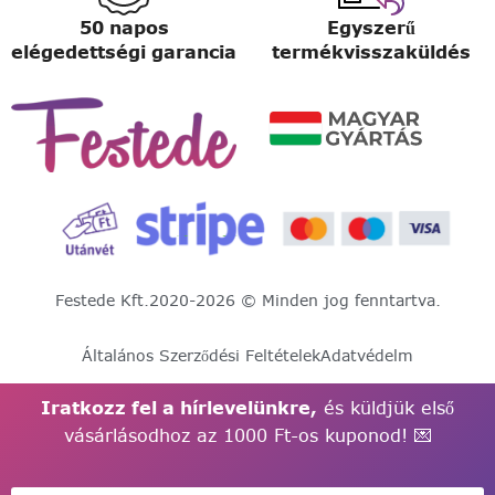
50 napos
Egyszerű
elégedettségi garancia
termékvisszaküldés
Festede Kft.
2020-2026 © Minden jog fenntartva.
Általános Szerződési Feltételek
Adatvédelm
Iratkozz fel a hírlevelünkre,
és küldjük első
vásárlásodhoz az 1000 Ft-os kuponod! 💌