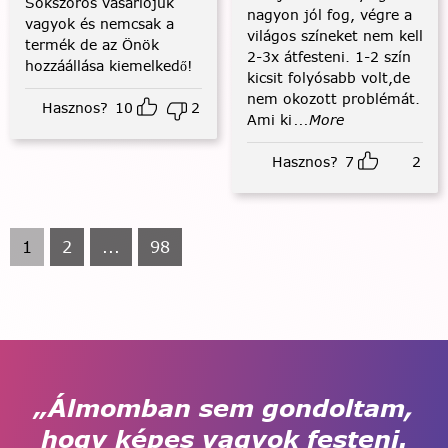
Sokszoros vásárlójuk
nagyon jól fog, végre a
vagyok és nemcsak a
világos színeket nem kell
termék de az Önök
2-3x átfesteni. 1-2 szín
hozzáállása kiemelkedő!
kicsit folyósabb volt,de
nem okozott problémát.
Hasznos?
10
2
Ami ki
...More
Hasznos?
7
2
1
2
...
98
„Álmomban sem gondoltam,
hogy képes vagyok festeni.