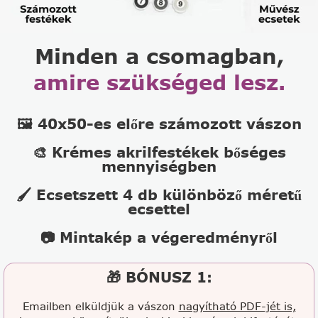
Minden a csomagban,
amire szükséged lesz.
🖼️ 40x50-es előre számozott vászon
🎨 Krémes akrilfestékek bőséges
mennyiségben
🖌️ Ecsetszett 4 db különböző méretű
ecsettel
📷 Mintakép a végeredményről
🎁 BÓNUSZ 1:
Emailben elküldjük a vászon
nagyítható PDF-jét is,